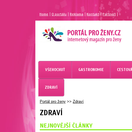
|
|
|
|
|
Home
O portálu
Reklama
Kontakt
Partneří
VŠEHOCHUŤ
GASTRONOMIE
CESTOVÁ
ZDRAVÍ
Portál pro ženy
>>
Zdraví
ZDRAVÍ
NEJNOVĚJŠÍ ČLÁNKY