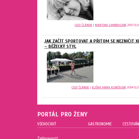
CELÝ ČLÁNEK
|
MARTINA LIMBERGOVÁ
2017.11.1
JAK ZAČÍT SPORTOVAT A PŘITOM SE NEZNIČIT XI
– BĚŽECKÝ STYL
CELÝ ČLÁNEK
|
ELIŠKA ANNA KUBIČKOVÁ
2014.11.2
PORTÁL PRO ŽENY
VŠEHOCHUŤ
GASTRONOMIE
CESTOVÁN
Zajímavosti