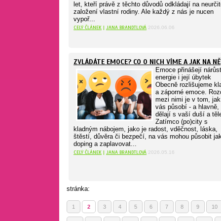
let, kteří právě z těchto důvodů odkládají na neurči
založení vlastní rodiny. Ale každý z nás je nucen
vypoř...
CELÝ ČLÁNEK
|
JANA BRANDTLOVÁ
2026.06.06
ZVLÁDÁTE EMOCE? CO O NICH VÍME A JAK NA NĚ
Emoce přinášejí nárůs
energie i její úbytek
Obecně rozlišujeme kl
a záporné emoce. Rozd
mezi nimi je v tom, jak
vás působí - a hlavně,
dělají s vaší duší a tě
Zatímco (po)city s
kladným nábojem, jako je radost, vděčnost, láska,
štěstí, důvěra či bezpečí, na vás mohou působit ja
doping a zaplavovat...
CELÝ ČLÁNEK
|
JANA BRANDTLOVÁ
2026.05.16
stránka:
1
2
3
4
5
6
7
8
9
10