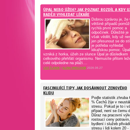
ÚPAL NEBO ÚŽEH? JAK POZNAT ROZDÍL A KDY U
RADĚJI VYHLEDAT LÉKAŘE
Dobrou zprávou je, že 
většině případů pomůž
rychlá první pomoc a
odpočinek. Důležité je
však vědět, kdy už ne
jen přesunout se do st
je potřeba vyhledat
lékařskou pomoc. Úpal
vzniká z horka, úžeh ze slunce Úpal je důsledkem
celkového přehřátí organismu. Nemusíte přitom lež
celé odpoledne na pláži....
CELÝ ČLÁNEK
|
ALENA IMRICHOVÁ
2026.06.27
FASCINUJÍCÍ TIPY, JAK DOSÁHNOUT ZENOVÉHO
KLIDU
Podle statistik zhruba 
% Čechů žije v neustá
stresu. Pokud je to i v
případ, není se čemu di
Důraz na pracovní výk
rostoucí ceny potravin,
bydlení i služeb přivád
stresu i lidi kolem 20 -