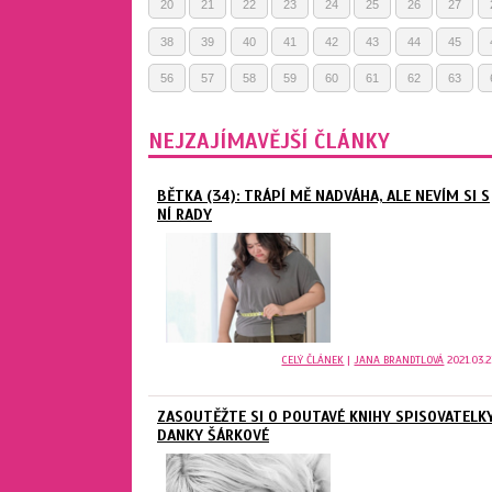
20
21
22
23
24
25
26
27
38
39
40
41
42
43
44
45
56
57
58
59
60
61
62
63
NEJZAJÍMAVĚJŠÍ ČLÁNKY
BĚTKA (34): TRÁPÍ MĚ NADVÁHA, ALE NEVÍM SI S
NÍ RADY
CELÝ ČLÁNEK
|
JANA BRANDTLOVÁ
2021.03.2
ZASOUTĚŽTE SI O POUTAVÉ KNIHY SPISOVATELK
DANKY ŠÁRKOVÉ