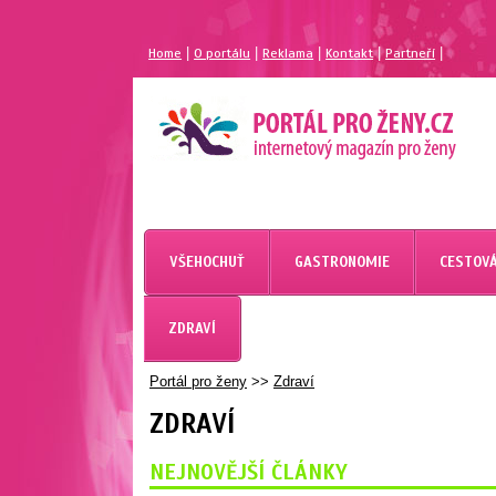
|
|
|
|
|
Home
O portálu
Reklama
Kontakt
Partneří
VŠEHOCHUŤ
GASTRONOMIE
CESTOVÁ
ZDRAVÍ
Portál pro ženy
>>
Zdraví
ZDRAVÍ
NEJNOVĚJŠÍ ČLÁNKY