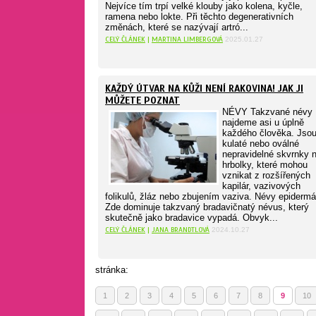
Nejvíce tím trpí velké klouby jako kolena, kyčle,
ramena nebo lokte. Při těchto degenerativních
změnách, které se nazývají artró...
CELÝ ČLÁNEK
|
MARTINA LIMBERGOVÁ
2025.01.27
KAŽDÝ ÚTVAR NA KŮŽI NENÍ RAKOVINA! JAK JI
MŮŽETE POZNAT
NÉVY Takzvané névy
najdeme asi u úplně
každého člověka. Jsou
kulaté nebo oválné
nepravidelné skvrnky 
hrbolky, které mohou
vznikat z rozšířených
kapilár, vazivových
folikulů, žláz nebo zbujením vaziva. Névy epidermá
Zde dominuje takzvaný bradavičnatý névus, který
skutečně jako bradavice vypadá. Obvyk...
CELÝ ČLÁNEK
|
JANA BRANDTLOVÁ
2024.10.27
stránka:
1
2
3
4
5
6
7
8
9
10