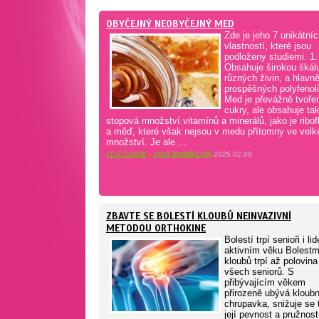
OBYČEJNÝ NEOBYČEJNÝ MED
Zde je jeho 7 unikátní
vlastností, které jsou
podloženy studiemi. 1.
Obsahuje širokou škál
různých živin, a hlavn
prospěšných polyfenol
Med je převážně tvoře
cukry, ale obsahuje ta
stopová množství vitamínů a minerálů, jako je ribof
a měď, které však nejsou v medu přítomny ve vel
množství. Je ale ...
CELÝ ČLÁNEK
|
JANA BRANDTLOVÁ
2025.02.09
ZBAVTE SE BOLESTÍ KLOUBŮ NEINVAZIVNÍ
METODOU ORTHOKINE
Bolestí trpí senioři i lid
aktivním věku Bolestm
kloubů trpí až polovina
všech seniorů. S
přibývajícím věkem
přirozeně ubývá kloubn
chrupavka, snižuje se 
její pevnost a pružnost