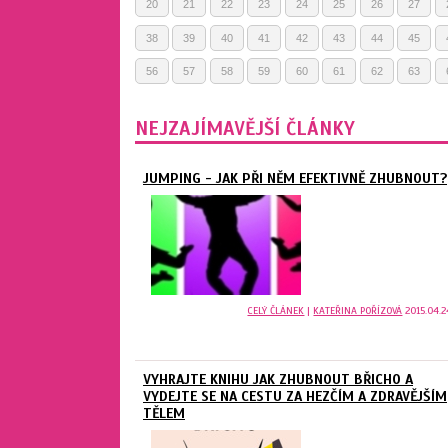
20
21
22
23
24
25
26
27
38
39
40
41
42
43
44
45
56
57
58
59
60
61
62
63
NEJZAJÍMAVĚJŠÍ ČLÁNKY
JUMPING - JAK PŘI NĚM EFEKTIVNĚ ZHUBNOUT?
CELÝ ČLÁNEK
|
KATEŘINA POŘÍZOVÁ
2015.04.2
VYHRAJTE KNIHU JAK ZHUBNOUT BŘICHO A
VYDEJTE SE NA CESTU ZA HEZČÍM A ZDRAVĚJŠÍM
TĚLEM