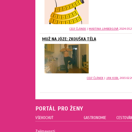
CELÝ ČLÁNEK
|
MARTINA LIMBERGOVÁ
2024.03.2
MUŽ NA JÓZE: ZKOUŠKA TĚLA
CELÝ ČLÁNEK
|
JAN KODL
2013.02.2
PORTÁL PRO ŽENY
VŠEHOCHUŤ
GASTRONOMIE
CESTOVÁN
Zajímavosti