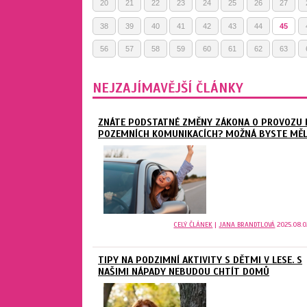
20
21
22
23
24
25
26
27
38
39
40
41
42
43
44
45
56
57
58
59
60
61
62
63
NEJZAJÍMAVĚJŠÍ ČLÁNKY
ZNÁTE PODSTATNÉ ZMĚNY ZÁKONA O PROVOZU 
POZEMNÍCH KOMUNIKACÍCH? MOŽNÁ BYSTE MĚLI.
CELÝ ČLÁNEK
|
JANA BRANDTLOVÁ
2025.08.0
TIPY NA PODZIMNÍ AKTIVITY S DĚTMI V LESE. S
NAŠIMI NÁPADY NEBUDOU CHTÍT DOMŮ