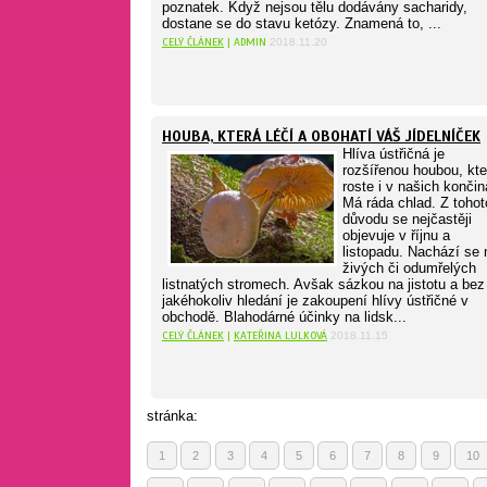
poznatek. Když nejsou tělu dodávány sacharidy,
dostane se do stavu ketózy. Znamená to, ...
CELÝ ČLÁNEK
| ADMIN
2018.11.20
HOUBA, KTERÁ LÉČÍ A OBOHATÍ VÁŠ JÍDELNÍČEK
Hlíva ústřičná je
rozšířenou houbou, kte
roste i v našich končin
Má ráda chlad. Z tohot
důvodu se nejčastěji
objevuje v říjnu a
listopadu. Nachází se 
živých či odumřelých
listnatých stromech. Avšak sázkou na jistotu a bez
jakéhokoliv hledání je zakoupení hlívy ústřičné v
obchodě. Blahodárné účinky na lidsk...
CELÝ ČLÁNEK
|
KATEŘINA LULKOVÁ
2018.11.15
stránka:
1
2
3
4
5
6
7
8
9
10