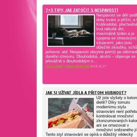
7+3 TIPY, JAK ZATOČIT S NESPAVOSTÍ
Nespavost se dělí pod
doby trvání a příčin, a 
Krátkodobá, přechodná
trvá několik dní,
maximálně týden a je
spojena se stresovými
situacemi, jako jsou
důležité zkoušky, sch
pohovor, atd. Nespavost obvykle pomíjí po odstran
daného stresoru. Dlouhodobá, akutní – objevuje se
převážně s dlouhodobým s...
CELÝ ČLÁNEK
|
HANA GRMELOVÁ
2018.11.27
JAK SI UŽÍVAT JÍDLA A PŘITOM HUBNOUT?
Už jste slyšely o keto
dietě? Díky tomuto
modernímu stylu
stravování není potřeb
kontrolovat množství
zkonzumovaných kalori
ani se omezovat v
množství snězeného jí
Tento styl stravování se opírá o důležitý vědecký