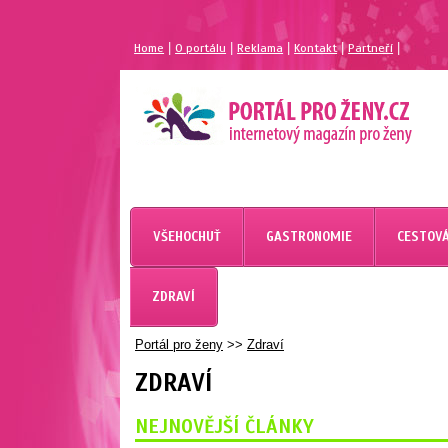
|
|
|
|
|
Home
O portálu
Reklama
Kontakt
Partneří
VŠEHOCHUŤ
GASTRONOMIE
CESTOVÁ
ZDRAVÍ
Portál pro ženy
>>
Zdraví
ZDRAVÍ
NEJNOVĚJŠÍ ČLÁNKY