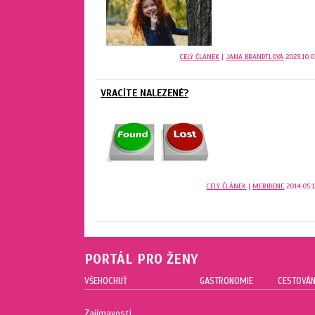
CELÝ ČLÁNEK
|
JANA BRANDTLOVÁ
2023.10.0
VRACÍTE NALEZENÉ?
CELÝ ČLÁNEK
|
MERIDENE
2014.05.1
PORTÁL PRO ŽENY
VŠEHOCHUŤ
GASTRONOMIE
CESTOVÁN
Zajímavosti