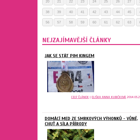
20
21
22
23
24
25
26
27
38
39
40
41
42
43
44
45
56
57
58
59
60
61
62
63
NEJZAJÍMAVĚJŠÍ ČLÁNKY
JAK SE STÁT PIM KINGEM
CELÝ ČLÁNEK
|
ELIŠKA ANNA KUBIČKOVÁ
2014.05.2
DOMÁCÍ MED ZE SMRKOVÝCH VÝHONKŮ - VŮNĚ,
CHUŤ A SÍLA PŘÍRODY