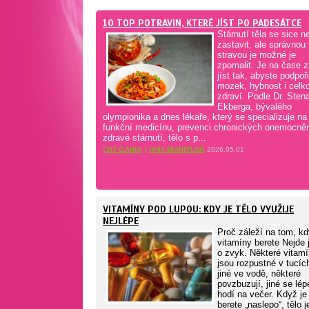
10 TOP POTRAVIN, KTERÉ JÍST PO PADESÁTCE
Stárnutí těla se sice n
zastavit, ale správnou
stravou je možné je
zpomalit. Je na čase z
jíst tak, abyste podpoři
mozek, hybnost i celk
zdraví. Podle Dr. Sten
Ekberga, bývalého
olympionika a dnes lékaře, který se specializuje na
funkční medicínu, prevenci chronických onemocněn
zdravé stárnutí, tělo s p...
CELÝ ČLÁNEK
|
JANA BRANDTLOVÁ
2026.05.01
VITAMÍNY POD LUPOU: KDY JE TĚLO VYUŽIJE
NEJLÉPE
Proč záleží na tom, kd
vitamíny berete Nejde 
o zvyk. Některé vitam
jsou rozpustné v tucíc
jiné ve vodě, některé
povzbuzují, jiné se lép
hodí na večer. Když je
berete „naslepo“, tělo j