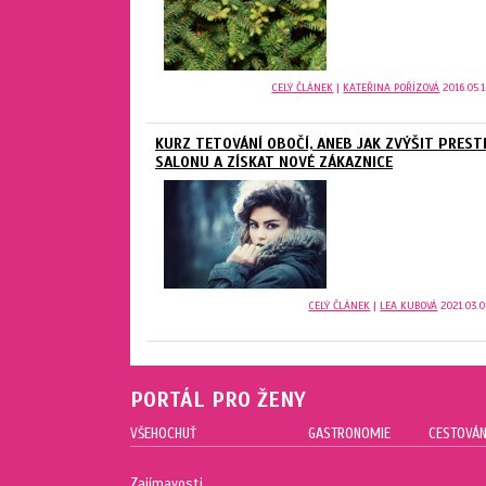
CELÝ ČLÁNEK
|
KATEŘINA POŘÍZOVÁ
2016.05.1
KURZ TETOVÁNÍ OBOČÍ, ANEB JAK ZVÝŠIT PREST
SALONU A ZÍSKAT NOVÉ ZÁKAZNICE
CELÝ ČLÁNEK
|
LEA KUBOVÁ
2021.03.0
PORTÁL PRO ŽENY
VŠEHOCHUŤ
GASTRONOMIE
CESTOVÁN
Zajímavosti