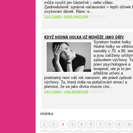
může využít jen částečně – nebo vůbec.
Zjednodušeně: správné načasování = lepší účinek 
zvyšování dávek. Ráno: e...
CELÝ ČLÁNEK
|
ALENA IMRICHOVÁ
2026.04.16
KDYŽ HODNÁ HOLKA UŽ NEMŮŽE JAKO DŘÍV
Syndrom hodné holky
Hodné holky se většin
narodily v 70. a 80. le
a jsou zatíženy určitý
způsobem výchovy. T
praví psychologové a
terapeuti, ale je to jen
přibližné určení a
podstatný není váš rok narození, ale právě způsob
výchovy. Ta, která stála na potlačování emocí a
premise, že se jako dívka musíte cho...
CELÝ ČLÁNEK
|
JANA BRANDTLOVÁ
2026.03.21
stránka:
1
2
3
4
5
6
7
8
9
10