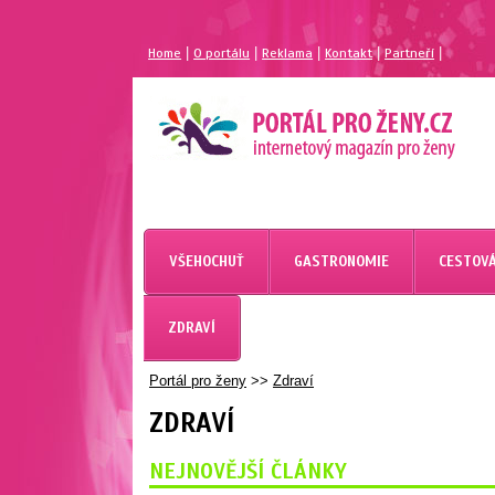
|
|
|
|
|
Home
O portálu
Reklama
Kontakt
Partneří
VŠEHOCHUŤ
GASTRONOMIE
CESTOVÁ
ZDRAVÍ
Portál pro ženy
>>
Zdraví
ZDRAVÍ
NEJNOVĚJŠÍ ČLÁNKY