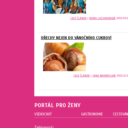
CELÝ ČLÁNEK
|
IRENA LOCHMANOVÁ
2013.03.1
OŘECHY NEJEN DO VÁNOČNÍHO CUKROVÍ
CELÝ ČLÁNEK
|
JANA BRANDTLOVÁ
2022.12.1
PORTÁL PRO ŽENY
VŠEHOCHUŤ
GASTRONOMIE
CESTOVÁN
Zajímavosti