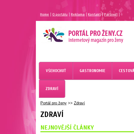
|
|
|
|
|
Home
O portálu
Reklama
Kontakt
Partneří
VŠEHOCHUŤ
GASTRONOMIE
CESTOVÁ
ZDRAVÍ
Portál pro ženy
>>
Zdraví
ZDRAVÍ
NEJNOVĚJŠÍ ČLÁNKY