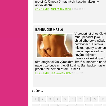
proteinů, Omega 3 mastných kyselin, vlákniny,
antioxidantů...
CELÝ ČLÁNEK
|
ANDREA TOMANOVÁ
2014.01.31
BAMBUCKÉ MÁSLO
V drogerii si dnes člov
musí připadat jako u
chladicího boxu někde
potravinách. Pleťová
mléka, jogurty a dokon
másla nejsou žádným
novým objevem.
Bambucké máslo patří
těm drogistickým výrobkům, které si mažeme na tě
naději, že bude mít lepší kvalitu. Bambucké máslo 
produkt ze semen stromu Shea t...
CELÝ ČLÁNEK
|
DARINA ADÁMKOVÁ
2013.07.23
stránka:
1
2
3
4
5
6
7
8
9
10