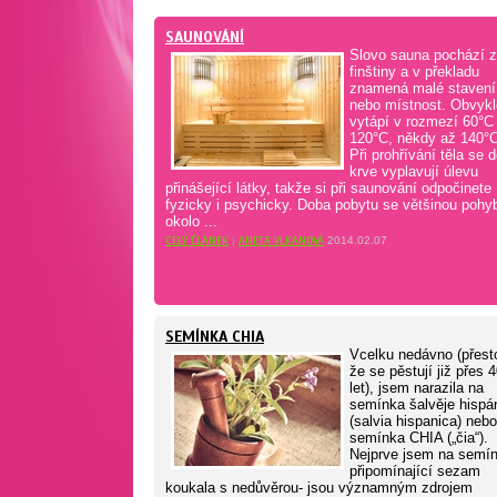
SAUNOVÁNÍ
Slovo sauna pochází z
finštiny a v překladu
znamená malé stavení
nebo místnost. Obvykl
vytápí v rozmezí 60°C
120°C, někdy až 140°C
Při prohřívání těla se 
krve vyplavují úlevu
přinášející látky, takže si při saunování odpočinete
fyzicky i psychicky. Doba pobytu se většinou pohy
okolo ...
CELÝ ČLÁNEK
|
ANETA VLKANOVÁ
2014.02.07
SEMÍNKA CHIA
Vcelku nedávno (přest
že se pěstují již přes 
let), jsem narazila na
semínka šalvěje hispá
(salvia hispanica) nebo
semínka CHIA („čia“).
Nejprve jsem na semí
připomínající sezam
koukala s nedůvěrou- jsou významným zdrojem