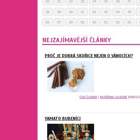
20
21
22
23
24
25
26
27
38
39
40
41
42
43
44
45
56
57
58
59
60
61
62
63
NEJZAJÍMAVĚJŠÍ ČLÁNKY
PROČ JE DOBRÁ SKOŘICE NEJEN O VÁNOCÍCH?
CELÝ ČLÁNEK
|
KATEŘINA LULKOVÁ
2018.12.1
YAMATO BUBENÍCI