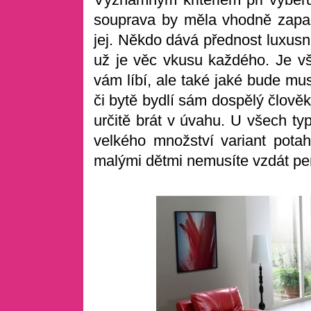
souprava by měla vhodně zapadn
jej. Někdo dává přednost luxusní k
už je věc vkusu každého. Je vš
vám líbí, ale také jaké bude mu
či bytě bydlí sám dospělý člově
určitě brát v úvahu. U všech ty
velkého množství variant pota
malými dětmi nemusíte vzdát per