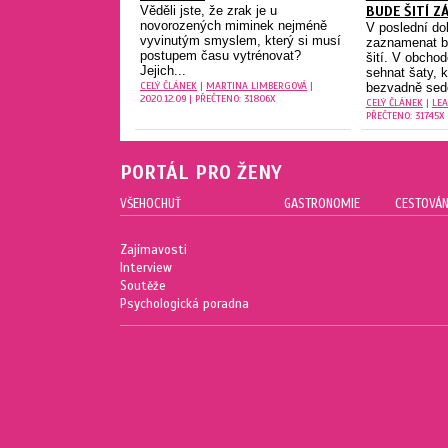
Věděli jste, že zrak je u
BUDE ŠITÍ Z
novorozených miminek nejméně
V poslední d
vyvinutým smyslem, který si musí
zaznamenat b
postupem času vytrénovat?
šití. V obcho
Jejich...
sehnat šaty, 
CELÝ ČLÁNEK
|
MARTINA LIMBERGOVÁ
|
bezvadně sedě
2020.12.09 | PŘEČTENO: 31806X
CELÝ ČLÁNEK
|
LEA
PŘEČTENO: 31745X
PORTÁL PRO ŽENY
VŠEHOCHUŤ
GASTRONOMIE
CESTOVÁN
Zajímavosti
Interview
Soutěže
Psychologická poradna