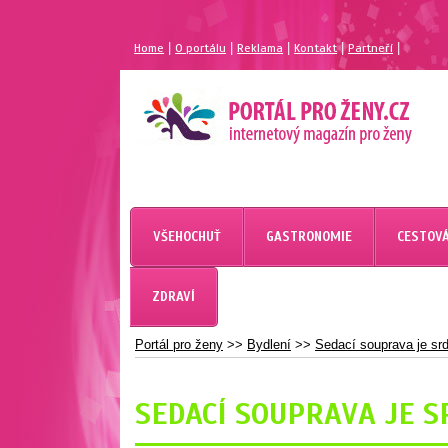
|
|
|
|
|
Home
O portálu
Reklama
Kontakt
Partneří
MAGAZÍN PRO ŽENY
PORTÁL PRO ŽENY.CZ
VŠEHOCHUŤ
GASTRONOMIE
CESTOVÁ
ZDRAVÍ
Portál pro ženy
>>
Bydlení
>>
Sedací souprava je sr
SEDACÍ SOUPRAVA JE 