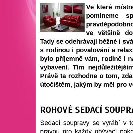
Ve které místn
pomineme sp
pravděpodobnost
ve většině d
Tady se odehrávají běžné i svát
s rodinou i povalování a rela
bylo příjemně vám, rodině i n
vybavení. Tím nejdůležitějš
Právě ta rozhodne o tom, zd
útočištěm, jakým by měl pro v
ROHOVÉ SEDACÍ SOUPR
Sedací soupravy se vyrábí v to
pravou pro každý obývací pokoj.