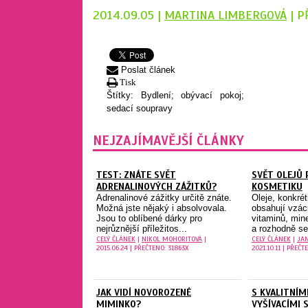
2014.09.05 |
MARTINA LIMBERGOVÁ
| P
Poslat článek
Tisk
Štítky:
Bydlení; obývací pokoj;
sedací soupravy
NEJZAJÍMAVĚJŠÍ ČLÁNKY
TEST: ZNÁTE SVĚT
SVĚT OLEJŮ 
ADRENALINOVÝCH ZÁŽITKŮ?
KOSMETIKU
Adrenalinové zážitky určitě znáte.
Oleje, konkrét
Možná jste nějaký i absolvovala.
obsahují vzá
Jsou to oblíbené dárky pro
vitaminů, mine
nejrůznější příležitos...
a rozhodně se 
CELÝ ČLÁNEK
|
NIKOL MOHORITOVÁ
|
CELÝ ČLÁNEK
|
JA
2015.06.24 | PŘEČTENO: 31863X
2021.10.11 | PŘEČT
JAK VIDÍ NOVOROZENÉ
S KVALITNÍMI
MIMINKO?
VYŠÍVACÍMI 