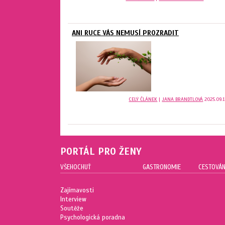
ANI RUCE VÁS NEMUSÍ PROZRADIT
CELÝ ČLÁNEK
|
JANA BRANDTLOVÁ
2025.09.1
PORTÁL PRO ŽENY
VŠEHOCHUŤ
GASTRONOMIE
CESTOVÁN
Zajímavosti
Interview
Soutěže
Psychologická poradna