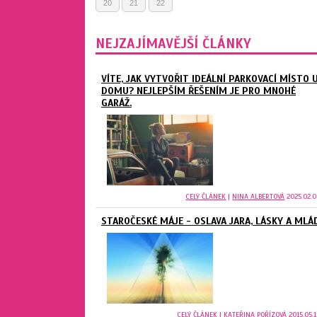
20
21
22
NEJZAJÍMAVĚJŠÍ ČLÁNKY
VÍTE, JAK VYTVOŘIT IDEÁLNÍ PARKOVACÍ MÍSTO 
DOMU? NEJLEPŠÍM ŘEŠENÍM JE PRO MNOHÉ
GARÁŽ.
CELÝ ČLÁNEK
|
NINA ALBERTOVÁ
2025.02.0
STAROČESKÉ MÁJE - OSLAVA JARA, LÁSKY A MLÁ
CELÝ ČLÁNEK
|
KATEŘINA POŘÍZOVÁ
2015.05.1