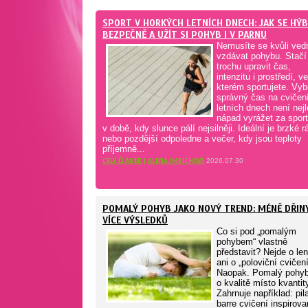
SPORT V HORKÝCH LETNÍCH DNECH: JAK SE HÝ
BEZPEČNĚ A UŽÍT SI POHYB I V PARNU
Nemusíte se kvůli ved
vzdávat pohybu. Stačí
trochu upravit čas,
intenzitu i prostředí, ve
kterém sportujete. Vyb
správný čas na cvičen
letních dnech není nejl
nápad vyrážet za spor
v době, kdy slunce pálí nejsilněji. Ideální je brzké r
nebo pozdější odpoledne a večer, kdy jsou teploty
příjemně...
CELÝ ČLÁNEK
|
ALENA IMRICHOVÁ
2026.07.30
POMALÝ POHYB JAKO NOVÝ TREND: MÉNĚ DŘINY
VÍCE VÝSLEDKŮ
Co si pod „pomalým
pohybem“ vlastně
představit? Nejde o le
ani o „poloviční cvičení
Naopak. Pomalý pohyb
o kvalitě místo kvantit
Zahrnuje například: pil
barre cvičení inspirov