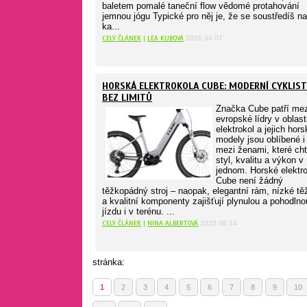
baletem pomalé taneční flow vědomé protahování
jemnou jógu Typické pro něj je, že se soustředíš na
ka...
CELÝ ČLÁNEK
|
LEA KUBOVÁ
2026.04.07
HORSKÁ ELEKTROKOLA CUBE: MODERNÍ CYKLIST
BEZ LIMITŮ
Značka Cube patří mez
evropské lídry v oblast
elektrokol a jejich hors
modely jsou oblíbené i
mezi ženami, které cht
styl, kvalitu a výkon v
jednom. Horské elektr
Cube není žádný
těžkopádný stroj – naopak, elegantní rám, nízké tě
a kvalitní komponenty zajišťují plynulou a pohodlno
jízdu i v terénu. ...
CELÝ ČLÁNEK
|
NINA ALBERTOVÁ
2025.08.14
stránka:
1
2
3
4
5
6
7
8
9
10