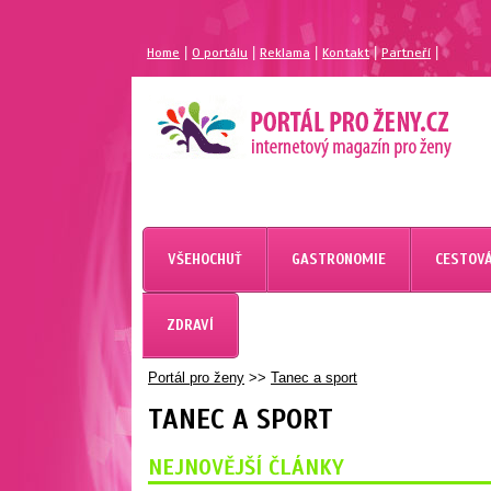
|
|
|
|
|
Home
O portálu
Reklama
Kontakt
Partneří
VŠEHOCHUŤ
GASTRONOMIE
CESTOVÁ
ZDRAVÍ
Portál pro ženy
>>
Tanec a sport
TANEC A SPORT
NEJNOVĚJŠÍ ČLÁNKY