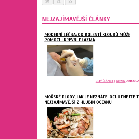
20
21
22
NEJZAJÍMAVĚJŠÍ ČLÁNKY
MODERNÍ LÉČBA: OD BOLESTÍ KLOUBŮ MŮŽE
POMOCI I KREVNÍ PLAZMA
CELÝ ČLÁNEK
|
ADMIN
2016.03.2
MOŘSKÉ PLODY, JAK JE NEZNÁTE: OCHUTNEJTE 
NEJZAJÍMAVĚJŠÍ Z HLUBIN OCEÁNU