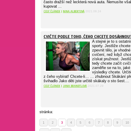
často dražší než leckterá nová auta. Nemusíte vša
kupovat ...
CELÝ ČLÁNEK
|
NINA ALBERTOVÁ
2021.08.24
CVIČTE PODLE TOHO, ČEHO CHCETE DOSÁHNOU
A stejné je to s ostatn
sporty. Jestliže chcete
zpevnit tělo, je vhodné 
cvičení, než když chc
získat pružnost. Jestli
tedy chcete začít cviči
zaměřte se na to, jaké
výsledky chcete. Určit
z čeho vybírat! Chcete-li… … zhubnout Skákání př
švihadlo Jako děti jste určitě skákaly o sto šest....
CELÝ ČLÁNEK
|
JANA BRANDTLOVÁ
2021.07.29
stránka:
1
2
3
4
5
6
7
8
9
10