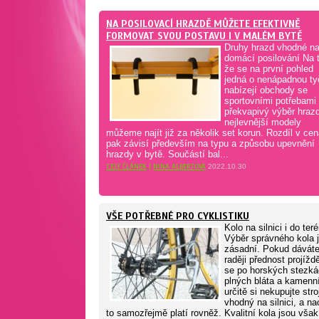
NA POSILOVACÍ HRAZDĚ MŮŽETE EFEKTIVNĚ
FORMOVAT SVOU POSTAVU I V MALÉM BYTĚ
Druhy hrazd vhodné n
domácí posilování Na t
že se na první pohled
jedná o nenápadnou ty
nabízejí obchody se
sportovními potřebami
překvapivý výběr hrazd
nejlevnější modely
můžeme najít již za několik set korun. Rozdíl v ce
pak závisí především na typu a způsobu upevnění
hrazdy v bytě. Součástí bal...
CELÝ ČLÁNEK
|
NINA ALBERTOVÁ
2022.10.30
VŠE POTŘEBNÉ PRO CYKLISTIKU
Kolo na silnici i do ter
Výběr správného kola 
zásadní. Pokud dávát
raději přednost projížd
se po horských stezk
plných bláta a kamenní
určitě si nekupujte stro
vhodný na silnici, a n
to samozřejmě platí rovněž. Kvalitní kola jsou však