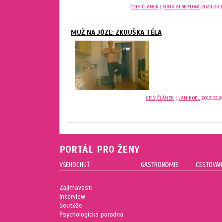
CELÝ ČLÁNEK
|
NINA ALBERTOVÁ
2024.04.1
MUŽ NA JÓZE: ZKOUŠKA TĚLA
CELÝ ČLÁNEK
|
JAN KODL
2013.02.2
PORTÁL PRO ŽENY
VŠEHOCHUŤ
GASTRONOMIE
CESTOVÁN
Zajímavosti
Interview
Soutěže
Psychologická poradna