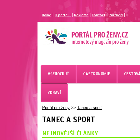
|
|
|
|
|
Home
O portálu
Reklama
Kontakt
Partneří
VŠEHOCHUŤ
GASTRONOMIE
CESTOVÁ
ZDRAVÍ
Portál pro ženy
>>
Tanec a sport
TANEC A SPORT
NEJNOVĚJŠÍ ČLÁNKY