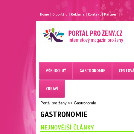
|
|
|
|
|
Home
O portálu
Reklama
Kontakt
Partneří
VŠEHOCHUŤ
GASTRONOMIE
CESTOVÁ
ZDRAVÍ
Portál pro ženy
>>
Gastronomie
GASTRONOMIE
NEJNOVĚJŠÍ ČLÁNKY