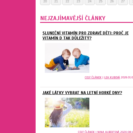
20
21
22
23
24
25
26
27
NEJZAJÍMAVĚJŠÍ ČLÁNKY
SLUNEČNÍ VITAMÍN PRO ZDRAVÉ DĚTI: PROČ JE
VITAMÍN D TAK DŮLEŽITÝ?
CELÝ ČLÁNEK
|
LEA KUBOVÁ
2026.01.0
JAKÉ LÁTKY VYBRAT NA LETNÍ HORKÉ DNY?
CELÝ ČLÁNEK
|
NINA ALBERTOVÁ
2020.08.1