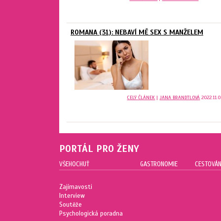
ROMANA (31): NEBAVÍ MĚ SEX S MANŽELEM
CELÝ ČLÁNEK
|
JANA BRANDTLOVÁ
2022.11.0
PORTÁL PRO ŽENY
VŠEHOCHUŤ
GASTRONOMIE
CESTOVÁN
Zajímavosti
Interview
Soutěže
Psychologická poradna