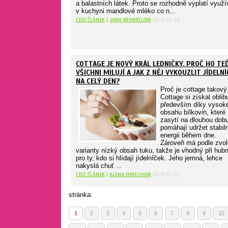
a balastních látek. Proto se rozhodně vyplatí využí
v kuchyni mandlové mléko co n...
CELÝ ČLÁNEK
|
JANA BRANDTLOVÁ
2026.05.24
COTTAGE JE NOVÝ KRÁL LEDNIČKY. PROČ HO TE
VŠICHNI MILUJÍ A JAK Z NĚJ VYKOUZLIT JÍDELNÍ
NA CELÝ DEN?
Proč je cottage takový 
Cottage si získal oblib
především díky vyso
obsahu bílkovin, které
zasytí na dlouhou dob
pomáhají udržet stabil
energii během dne.
Zároveň má podle zvo
varianty nízký obsah tuku, takže je vhodný při hubnu
pro ty, kdo si hlídají jídelníček. Jeho jemná, lehce
nakyslá chuť ...
CELÝ ČLÁNEK
|
ALENA IMRICHOVÁ
2026.02.07
stránka:
1
2
3
4
5
6
7
8
9
10