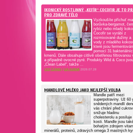
IKONICKÝ ROSTLINNÝ „KEFÍR“ COCOFIR JE TO P
PRO ZDRAVÉ TĚLO
Vyzkoušíte příchuť ma
borůvka-bergamot, čer
rybíz nebo mladý kok
Cocofir se vyrábí z
rozmixované dužiny a
vody z mladého kokos
které jsou fermentová
pomocí 31 bakteriálníc
kmenů. Dále obsahuje citlivě ošetřenou filtrovanou
a případně ovocné pyré. Produkty Wild & Coco jso
„Clean Label“, takže ...
CELÝ ČLÁNEK
|
LEA KUBOVÁ
2026.07.28
MANDLOVÉ MLÉKO JAKO NEJLEPŠÍ VOLBA
Mandle patří mezi
superpotraviny. Už 60 
snědených mandlí den
vás chrání před cukro
snižuje hladinu
cholesterolu a posiluje
kosti. Mandle jsou tak
bohatým zdrojem vitam
minerálů, proteinů, zdravých omega 3 mastných ky