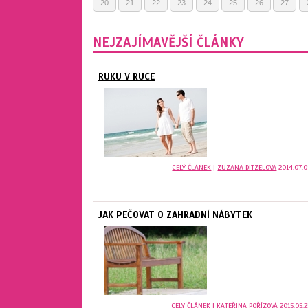
20
21
22
23
24
25
26
27
NEJZAJÍMAVĚJŠÍ ČLÁNKY
RUKU V RUCE
CELÝ ČLÁNEK
|
ZUZANA DITZELOVÁ
2014.07.0
JAK PEČOVAT O ZAHRADNÍ NÁBYTEK
CELÝ ČLÁNEK
|
KATEŘINA POŘÍZOVÁ
2015.05.2