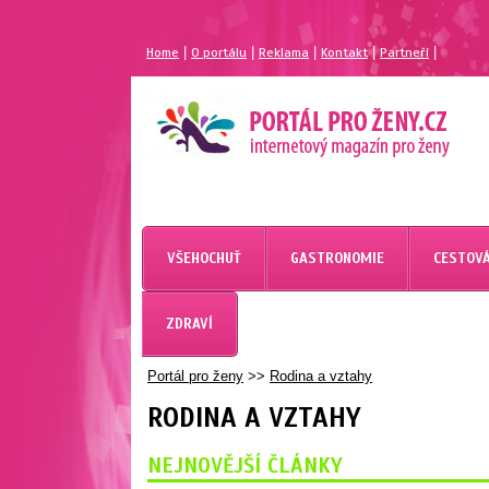
|
|
|
|
|
Home
O portálu
Reklama
Kontakt
Partneří
VŠEHOCHUŤ
GASTRONOMIE
CESTOVÁ
ZDRAVÍ
Portál pro ženy
>>
Rodina a vztahy
RODINA A VZTAHY
NEJNOVĚJŠÍ ČLÁNKY