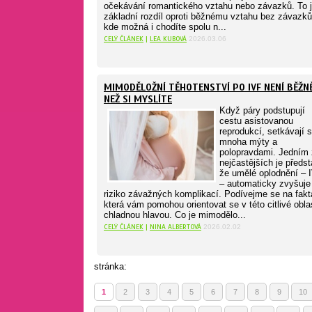
očekávání romantického vztahu nebo závazků. To 
základní rozdíl oproti běžnému vztahu bez závazků
kde možná i chodíte spolu n...
CELÝ ČLÁNEK
|
LEA KUBOVÁ
2026.03.06
MIMODĚLOŽNÍ TĚHOTENSTVÍ PO IVF NENÍ BĚŽNĚ
NEŽ SI MYSLÍTE
Když páry podstupují
cestu asistovanou
reprodukcí, setkávají 
mnoha mýty a
polopravdami. Jedním 
nejčastějších je předst
že umělé oplodnění – 
– automaticky zvyšuje
riziko závažných komplikací. Podívejme se na fakt
která vám pomohou orientovat se v této citlivé oblas
chladnou hlavou. Co je mimodělo...
CELÝ ČLÁNEK
|
NINA ALBERTOVÁ
2026.02.02
stránka:
1
2
3
4
5
6
7
8
9
10