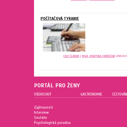
POČÍTAČOVÁ TYRANIE
CELÝ ČLÁNEK
|
MGR. MARTINA FABŠIČOVÁ
2015.10.1
PORTÁL PRO ŽENY
VŠEHOCHUŤ
GASTRONOMIE
CESTOVÁN
Zajímavosti
Interview
Soutěže
Psychologická poradna