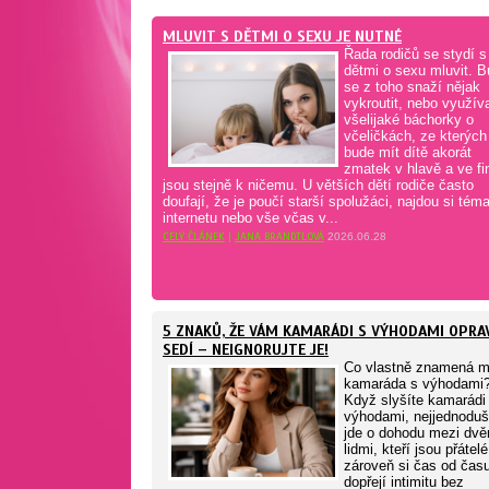
MLUVIT S DĚTMI O SEXU JE NUTNÉ
Řada rodičů se stydí s
dětmi o sexu mluvit. 
se z toho snaží nějak
vykroutit, nebo využíva
všelijaké báchorky o
včeličkách, ze kterých
bude mít dítě akorát
zmatek v hlavě a ve fi
jsou stejně k ničemu. U větších dětí rodiče často
doufají, že je poučí starší spolužáci, najdou si tém
internetu nebo vše včas v...
CELÝ ČLÁNEK
|
JANA BRANDTLOVÁ
2026.06.28
5 ZNAKŮ, ŽE VÁM KAMARÁDI S VÝHODAMI OPRA
SEDÍ – NEIGNORUJTE JE!
Co vlastně znamená m
kamaráda s výhodami
Když slyšíte kamarádi
výhodami, nejjednoduš
jde o dohodu mezi dv
lidmi, kteří jsou přátelé
zároveň si čas od čas
dopřejí intimitu bez