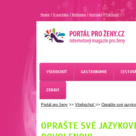
|
|
|
|
|
Home
O portálu
Reklama
Kontakt
Partneří
MAGAZÍN PRO ŽENY
PORTÁL PRO ŽENY.CZ
VŠEHOCHUŤ
GASTRONOMIE
CESTOVÁ
ZDRAVÍ
Portál pro ženy
>>
Všehochuť
>>
Oprašte své jazyko
OPRAŠTE SVÉ JAZYKOV