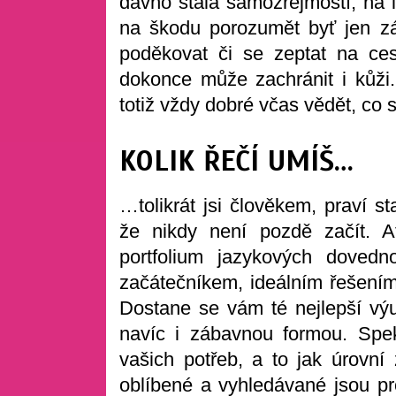
dávno stala samozřejmostí, na le
na škodu porozumět byť jen zá
poděkovat či se zeptat na ces
dokonce může zachránit i kůži.
totiž vždy dobré včas vědět, co s
KOLIK ŘEČÍ UMÍŠ…
…tolikrát jsi člověkem, praví s
že nikdy není pozdě začít. Ať
portfolium jazykových dovedn
začátečníkem, ideálním řešení
Dostane se vám té nejlepší výu
navíc i zábavnou formou. Spe
vašich potřeb, a to jak úrovní 
oblíbené a vyhledávané jsou p