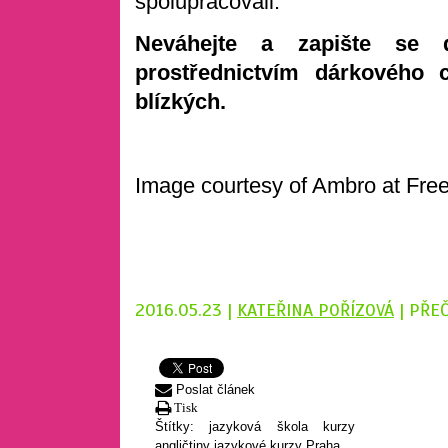
spolupracovali.
Neváhejte a zapište se
prostřednictvím dárkového c
blízkých.
Image courtesy of Ambro at Free
2016.05.23 |
KATEŘINA POŘÍZOVÁ
| PŘE
Poslat článek
Tisk
Štítky:
jazyková škola
kurzy
angličtiny
jazykové kurzy Praha