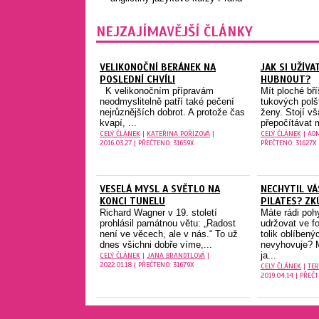
NEJZAJÍMAVĚJŠÍ ČLÁNKY
VELIKONOČNÍ BERÁNEK NA
JAK SI UŽÍVA
POSLEDNÍ CHVÍLI
HUBNOUT?
K velikonočním přípravám
Mít ploché bř
neodmyslitelně patří také pečení
tukových polš
nejrůznějších dobrot. A protože čas
ženy. Stojí vš
kvapí, ...
přepočítávat 
CELÝ ČLÁNEK
|
KATEŘINA POŘÍZOVÁ
|
CELÝ ČLÁNEK
| ADM
2016.03.27 | PŘEČTENO: 31659X
PŘEČTENO: 31627X
VESELÁ MYSL A SVĚTLO NA
NECHYTIL VÁ
KONCI TUNELU
PILATES? ZK
Richard Wagner v 19. století
Máte rádi poh
prohlásil památnou větu: „Radost
udržovat ve f
není ve věcech, ale v nás.“ To už
tolik oblíben
dnes všichni dobře víme,...
nevyhovuje? 
ja...
CELÝ ČLÁNEK
|
JANA BRANDTLOVÁ
|
2022.01.18 | PŘEČTENO: 31679X
CELÝ ČLÁNEK
|
TER
2019.04.14 | PŘEČ