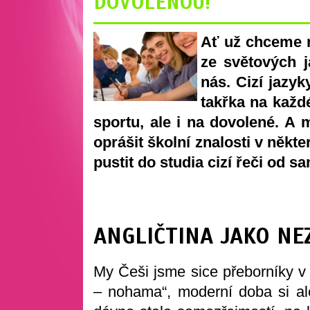
DOVOLENOU!
Ať už chceme n
ze světových 
nás. Cizí jazyk
takřka na každ
sportu, ale i na dovolené. A 
oprášit školní znalosti v někt
pustit do studia cizí řeči od 
ANGLIČTINA JAKO N
My Češi jsme sice přeborníky 
– nohama“, moderní doba si a