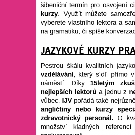
šibeniční termín pro osvojení c
kurzy
. Využít můžete samozř
vyberete vlastního lektora a sa
na gramatiku, či spíše konverzac
JAZYKOVÉ KURZY PR
Pestrou škálu kvalitních jazyk
vzdělávání
, který sídlí přímo
náměstí. Díky
15letým zku
nejlepších lektorů
a jednu z
n
vůbec.
IJV
pořádá také nejrůzně
angličtiny nebo kurzy speci
zdravotnický personál.
O kval
množství kladných referenc