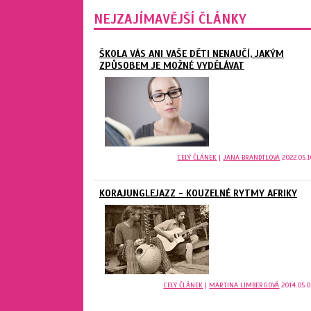
NEJZAJÍMAVĚJŠÍ ČLÁNKY
ŠKOLA VÁS ANI VAŠE DĚTI NENAUČÍ, JAKÝM
ZPŮSOBEM JE MOŽNÉ VYDĚLÁVAT
CELÝ ČLÁNEK
|
JANA BRANDTLOVÁ
2022.05.1
KORAJUNGLEJAZZ - KOUZELNÉ RYTMY AFRIKY
CELÝ ČLÁNEK
|
MARTINA LIMBERGOVÁ
2014.05.0