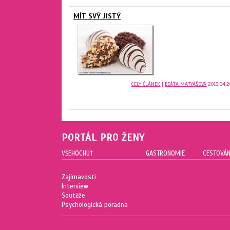
MÍT SVÝ JISTÝ
CELÝ ČLÁNEK
|
BEÁTA MATYÁŠOVÁ
2013.04.2
PORTÁL PRO ŽENY
VŠEHOCHUŤ
GASTRONOMIE
CESTOVÁN
Zajímavosti
Interview
Soutěže
Psychologická poradna