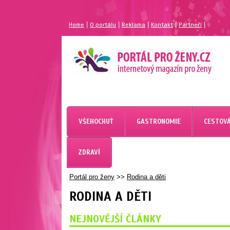
|
|
|
|
|
Home
O portálu
Reklama
Kontakt
Partneří
VŠEHOCHUŤ
GASTRONOMIE
CESTOVÁ
ZDRAVÍ
Portál pro ženy
>>
Rodina a děti
RODINA A DĚTI
NEJNOVĚJŠÍ ČLÁNKY