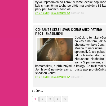
vývoj reprodukčního zdraví v rámci české populace
kdy s naplněním touhy po dítěti má problémy již k
pátý pár. Nadační fond osl...
CELÝ ČLÁNEK
|
JANA BRANDTLOVÁ
2025.08.10
OCHRAŇTE SEBE I SVOU DCERU ANED PATERO
PROTI ZNÁSILNĚNÍ
Boužel, je to jaksi vš
na vás a na tom, jak s
chováte vy, jako ženy.
Možná to není úplně
spravedlivé, ale pokud
tak ochráníte, stojí za 
zkousnout. Nechoďte
samy S partnerem, s
kamarádkou, s příbuznými, s kolegy. Je tolik možno
Jen hlavně ne nikdy sama. To jste pak pro útočník
snadnou kořistí. ...
CELÝ ČLÁNEK
|
JANA BRANDTLOVÁ
2024.06.01
stránka:
1
2
3
4
5