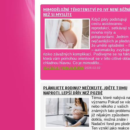
MIMODĚLOŽNÍ TĚHOTENSTVÍ PO IVF NENÍ BĚŽNĚ
NEŽ SI MYSLÍTE
Když páry podstupují
cestu asistovanou
reprodukcí, setkávají 
mnoha mýty a
polopravdami. Jedním 
nejčastějších je předst
že umělé oplodnění – 
– automaticky zvyšuje
riziko závažných komplikací. Podívejme se na fakt
která vám pomohou orientovat se v této citlivé oblas
chladnou hlavou. Co je mimodělo...
CELÝ ČLÁNEK
|
NINA ALBERTOVÁ
2026.02.02
PLÁNUJETE RODINU? NEČEKEJTE, JDĚTE TOMU
NAPROTI. LEPŠÍ DŘÍV NEŽ POZDĚ
Téma, které nabývá n
významu Pokud se vá
nebo někoho z vašich
známých tato problema
již nějakým způsobem
dotkla, možná znáte i
Nadační fond pro plodn
Ten vznikl jako reakce