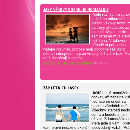
JAKÝ VĚKOVÝ ROZDÍL JE NORMÁLNÍ?
Podle různých psycho
a dalších odborníků je
ideální věkový rozdíl 
partnery zhruba pět až
osm let. Myslí se tím
samozřejmě muž starš
než žena. V takovém
případě si prý budou
nejlépe rozumět, protože mají podobné zážitky z
dětství i dospívání a jsou ve stejné životní fázi. Mu
totiž dospívají a dozráv...
CELÝ ČLÁNEK
|
MARTINA LIMBERGOVÁ
2013.07.28
ŽÁR LETNÍCH LÁSEK
Určitě se už nemůžete
dočkat, až zabalíte kuf
necháte se unést za
hranice všedních dnů.
Všechny starosti nech
doma a budete si jen
užívat. S kamarádkou,
která jede s vámi, pro
vám právě nedávno skončil nepovedený vztah. Prá