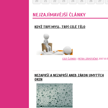
20
21
22
23
24
25
26
27
NEJZAJÍMAVĚJŠÍ ČLÁNKY
KDYŽ TRPÍ MYSL, TRPÍ CELÉ TĚLO
CELÝ ČLÁNEK
|
PETRA ZÁPOTOČNÁ
2017.10.3
NEZAPRŠÍ A NEZAPRŠÍ ANEB ZÁKON UMYTÝCH
OKEN