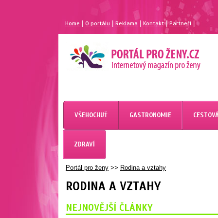
|
|
|
|
|
Home
O portálu
Reklama
Kontakt
Partneří
VŠEHOCHUŤ
GASTRONOMIE
CESTOVÁ
ZDRAVÍ
Portál pro ženy
>>
Rodina a vztahy
RODINA A VZTAHY
NEJNOVĚJŠÍ ČLÁNKY