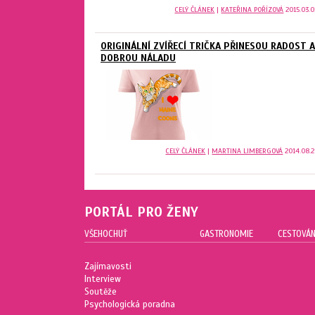
CELÝ ČLÁNEK
|
KATEŘINA POŘÍZOVÁ
2015.03.0
ORIGINÁLNÍ ZVÍŘECÍ TRIČKA PŘINESOU RADOST A
DOBROU NÁLADU
CELÝ ČLÁNEK
|
MARTINA LIMBERGOVÁ
2014.08.2
PORTÁL PRO ŽENY
VŠEHOCHUŤ
GASTRONOMIE
CESTOVÁN
Zajímavosti
Interview
Soutěže
Psychologická poradna