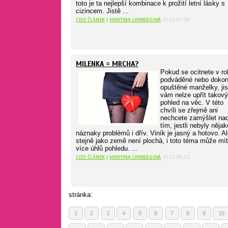
toto je ta nejlepší kombinace k prožití letní lásky s
cizincem. Jistě ...
CELÝ ČLÁNEK
|
MARTINA LIMBERGOVÁ
2013.07.06
MILENKA = MRCHA?
Pokud se ocitnete v rol
podváděné nebo doko
opuštěné manželky, jis
vám nelze upřít takový
pohled na věc. V této
chvíli se zřejmě ani
nechcete zamýšlet na
tím, jestli nebyly nějak
náznaky problémů i dřív. Viník je jasný a hotovo. A
stejně jako země není plochá, i toto téma může mít
více úhlů pohledu. ...
CELÝ ČLÁNEK
|
MARTINA LIMBERGOVÁ
2013.06.23
stránka:
1
2
3
4
5
6
7
8
9
10