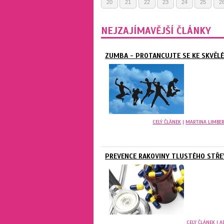
20
21
22
23
24
25
2
NEJZAJÍMAVĚJŠÍ ČLÁNKY
ZUMBA - PROTANCUJTE SE KE SKVĚL
CELÝ ČLÁNEK
|
MARTINA LIMBE
PREVENCE RAKOVINY TLUSTÉHO STŘE
CELÝ ČLÁNEK
|
A