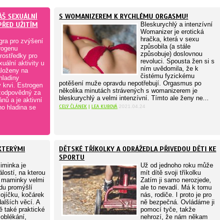
ÁŠ SEXUÁLNÍ
S WOMANIZEREM K RYCHLÉMU ORGASMU!
 PŘED UŽITÍM
Bleskurychlý a intenzívní
Womanizer je erotická
hračka, která v sexu
gra pro zvýšení
způsobila (a stále
rogenu
způsobuje) doslovnou
rostředky pro
revoluci. Spousta žen si s
uální aktivity u
ním uvědomila, že k
aloženy na
čistému fyzickému
hladiny
potěšení muže opravdu nepotřebují. Orgasmus po
 krvi. Estrogen
několika minutách strávených s womanizerem je
zodpovědný za
bleskurychlý a velmi intenzívní. Tímto ale ženy ne...
nů a je aktivní
CELÝ ČLÁNEK
|
LEA KUBOVÁ
o hladina se
2021.04.24
 KTERÝMI
DĚTSKÉ TŘÍKOLKY A ODRÁŽEDLA PŘIVEDOU DĚTI KE
SPORTU
iminka je
Už od jednoho roku může
lostí, na kterou
mít dítě svoji tříkolku
 maminky velmi
Zatím ji samo nerozjede,
du promýšlí
ale to nevadí. Má k tomu
ojíčku, kočárek
nás, rodiče. I proto je pro
alších věcí. A
ně bezpečná. Ovládáme ji
 také praktické
pomocí tyče, takže
oblékání,
nehrozí, že nám někam