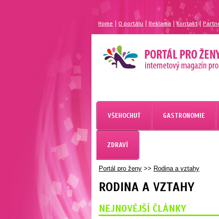
|
|
|
|
Home
O portálu
Reklama
Kontakt
Partn
VŠEHOCHUŤ
GASTRONOMIE
ZDRAVÍ
Portál pro ženy
>>
Rodina a vztahy
RODINA A VZTAHY
NEJNOVĚJŠÍ ČLÁNKY