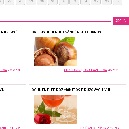
6
27
28
29
30
31
32
33
34
35
36
37
ARCHIV
É POSTAVĚ
OŘECHY NEJEN DO VÁNOČNÍHO CUKROVÍ
RGOVÁ
2013.12.06
CELÝ ČLÁNEK
|
JANA BRANDTLOVÁ
2022.12.10
VA
OCHUTNEJTE ROZMANITOST RŮŽOVÝCH VÍN
DMIN
2014.06.09
CELÝ ČLÁNEK
|
ADMIN
2015.09.30