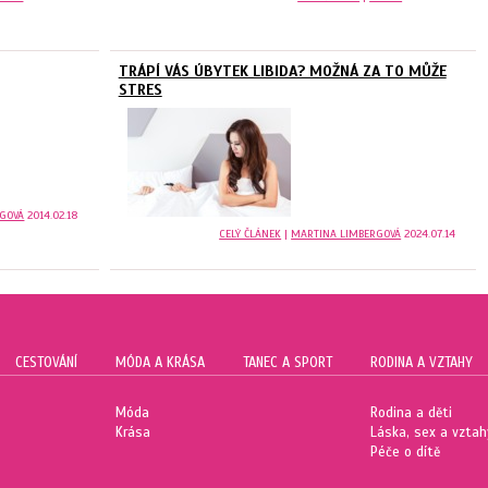
TRÁPÍ VÁS ÚBYTEK LIBIDA? MOŽNÁ ZA TO MŮŽE
STRES
RGOVÁ
2014.02.18
CELÝ ČLÁNEK
|
MARTINA LIMBERGOVÁ
2024.07.14
CESTOVÁNÍ
MÓDA A KRÁSA
TANEC A SPORT
RODINA A VZTAHY
Móda
Rodina a děti
Krása
Láska, sex a vztah
Péče o dítě