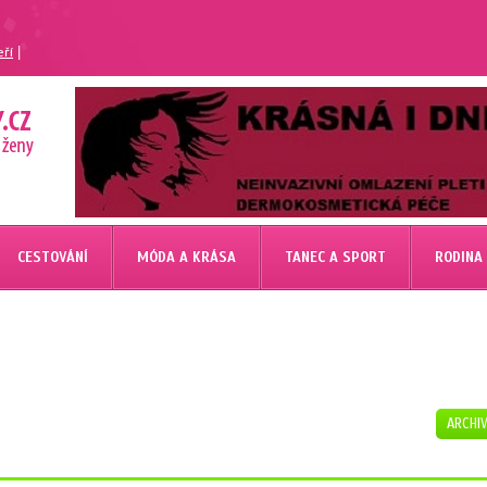
|
eří
CESTOVÁNÍ
MÓDA A KRÁSA
TANEC A SPORT
RODINA
ARCHI