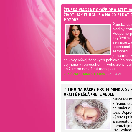
ŽENSKÁ VIAGRA DOKÁŽE OBOHATIT V
ŽIVOT. JAK FUNGUJE A NA CO SI DÁT
POZOR?
Ženská via
hladiny est
Podpůrné p
zvýšení sex
žen jsou z
obohacení 
estrogenu v
je hormon 
celkový vývoj ženských pohlavních orgá
zejména v reprodukčním věku ženy. Jeh
snižuje po dosažení menopau...
CELÝ ČLÁNEK
|
NINA ALBERTOVÁ
2021.04.29
7 TIPŮ NA DÁRKY PRO MIMINKO, SE
URČITĚ NEŠLÁPNETE VEDLE
Narození m
krásnou udá
se budoucí
těší. Dopře
výbavu pok
a spoustu d
samozřejmě
věci kolem 