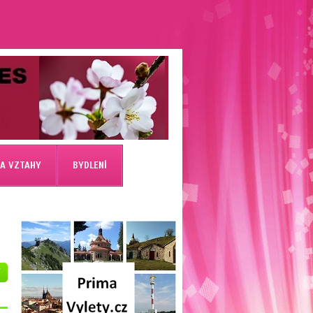
 A VZTAHY
BYDLENÍ
V