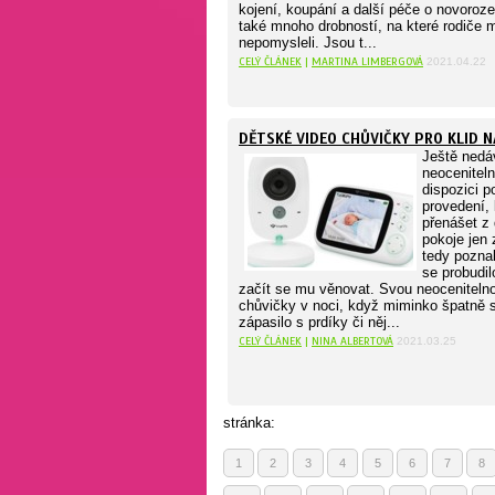
kojení, koupání a další péče o novoroze
také mnoho drobností, na které rodiče
nepomysleli. Jsou t...
CELÝ ČLÁNEK
|
MARTINA LIMBERGOVÁ
2021.04.22
DĚTSKÉ VIDEO CHŮVIČKY PRO KLID N
Ještě nedáv
neocenitel
dispozici p
provedení,
přenášet z
pokoje jen
tedy pozna
se probudil
začít se mu věnovat. Svou neocenitelno
chůvičky v noci, když miminko špatně 
zápasilo s prdíky či něj...
CELÝ ČLÁNEK
|
NINA ALBERTOVÁ
2021.03.25
stránka:
1
2
3
4
5
6
7
8