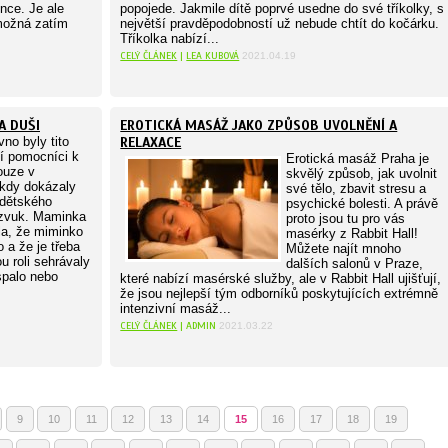
nce. Je ale
popojede. Jakmile dítě poprvé usedne do své tříkolky, s
 možná zatím
největší pravděpodobností už nebude chtít do kočárku.
Tříkolka nabízí...
CELÝ ČLÁNEK
|
LEA KUBOVÁ
2021.04.19
A DUŠI
EROTICKÁ MASÁŽ JAKO ZPŮSOB UVOLNĚNÍ A
no byly tito
RELAXACE
ní pomocníci k
Erotická masáž Praha je
ouze v
skvělý způsob, jak uvolnit
 kdy dokázaly
své tělo, zbavit stresu a
 dětského
psychické bolesti. A právě
 zvuk. Maminka
proto jsou tu pro vás
la, že miminko
masérky z Rabbit Hall!
o a že je třeba
Můžete najít mnoho
u roli sehrávaly
dalších salonů v Praze,
spalo nebo
které nabízí masérské služby, ale v Rabbit Hall ujišťují,
že jsou nejlepší tým odborníků poskytujících extrémně
intenzivní masáž...
CELÝ ČLÁNEK
| ADMIN
2021.03.22
9
10
11
12
13
14
15
16
17
18
19