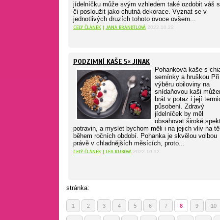
jídelníčku může svým vzhledem také ozdobit váš s
či posloužit jako chutná dekorace. Vyznat se v
jednotlivých druzích tohoto ovoce ovšem...
CELÝ ČLÁNEK
|
JANA BRANDTLOVÁ
2022.10.22
PODZIMNÍ KAŠE 5× JINAK
Pohanková kaše s chi
semínky a hruškou Při
výběru obiloviny na
snídaňovou kaši můž
brát v potaz i její term
působení. Zdravý
jídelníček by měl
obsahovat široké spek
potravin, a myslet bychom měli i na jejich vliv na tě
během ročních období. Pohanka je skvělou volbou
právě v chladnějších měsících, proto...
CELÝ ČLÁNEK
|
LEA KUBOVÁ
2022.10.12
stránka:
1
2
3
4
5
6
7
8
9
10