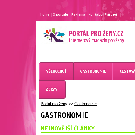
|
|
|
|
|
Home
O portálu
Reklama
Kontakt
Partneří
VŠEHOCHUŤ
GASTRONOMIE
CESTOVÁ
ZDRAVÍ
Portál pro ženy
>>
Gastronomie
GASTRONOMIE
NEJNOVĚJŠÍ ČLÁNKY