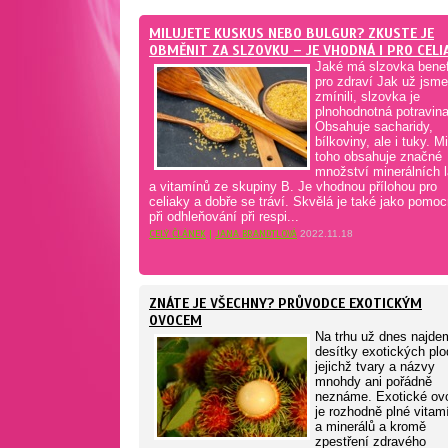
MILUJETE KUSKUS NEBO BULGUR? ZKUSTE JE
OBMĚNIT ZA SLZOVKU – JE VHODNÁ I PRO CELI
Jaké má slzovka benef
pro zdraví Jak už jsme
zmínili, slzovka je
plnohodnotná potravina
Obsahuje sacharidy,
bílkoviny, ale i tuky. 
toho obsahuje značné
množství minerálních l
a vitamínů ze skupiny B. Je vhodnou přílohou pro
celiaky a dobře se tráví. Skvělá je také jako pomoc
při odhleňování při respi...
CELÝ ČLÁNEK
|
JANA BRANDTLOVÁ
2022.11.18
ZNÁTE JE VŠECHNY? PRŮVODCE EXOTICKÝM
OVOCEM
Na trhu už dnes najde
desítky exotických plo
jejichž tvary a názvy
mnohdy ani pořádně
neznáme. Exotické ov
je rozhodně plné vitam
a minerálů a kromě
zpestření zdravého