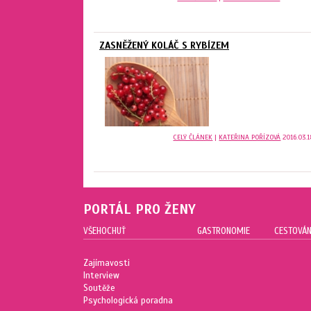
ZASNĚŽENÝ KOLÁČ S RYBÍZEM
CELÝ ČLÁNEK
|
KATEŘINA POŘÍZOVÁ
2016.03.1
PORTÁL PRO ŽENY
VŠEHOCHUŤ
GASTRONOMIE
CESTOVÁN
Zajímavosti
Interview
Soutěže
Psychologická poradna