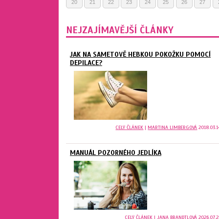
20
21
22
23
24
25
26
27
NEJZAJÍMAVĚJŠÍ ČLÁNKY
JAK NA SAMETOVĚ HEBKOU POKOŽKU POMOCÍ
DEPILACE?
CELÝ ČLÁNEK
|
MARTINA LIMBERGOVÁ
2018.03.1
MANUÁL POZORNÉHO JEDLÍKA
CELÝ ČLÁNEK
|
JANA BRANDTLOVÁ
2026.07.2