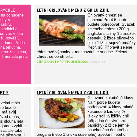
 RYCHLE
LETNÍ GRILOVÁNÍ: MENU Z GRILU 2.DÍL
 na ochucené
Grilovaný chřest se
žusy s
slaninou Pro 4-6 osob
cukru,
budete potřebovat: Svazek
sladidel a
zeleného chřestu 200 g
 co vás v létě
anglické slaniny 1 stroužek
věji osvěží,
česneku 2 lžíce olivového
ni doma. Voda
oleje 1 lžíci sójové omáčky
rná tekutina,
Pepř, sůl Připravit zelené
nebo zeleninou,
chřestové výhonky k marinování je snadné. Zelený
í limonáda je na
chřest se oproti bíl...
CELÝ ČLÁNEK
|
MARTINA LIMBERGOVÁ
2016.06.28
ZET S
LETNÍ GRILOVÁNÍ: MENU Z GRILU 1.DÍL
Grilované kukuřičné klasy
Na 4 porce budete
 velmi málo
potřebovat: 4 klasy mladé
eré běžně
kukuřice 6 lžic olej ½
 má svůj
lžičky soli ¼ lžičky chilli
ůvod u nás,
(případně čerstvé chilli
ž dlouhá léta
papričky) 2 lžíce jemně
a jsme zvyklí je
nasekaného čerstvého
vat, ale také
oregana (nebo 1 lžička sušeného) Špetku mletého
ně pěstovat. I