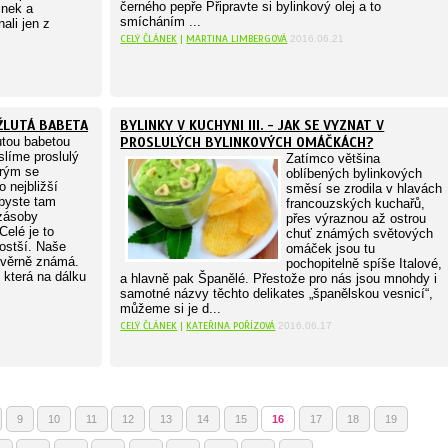
černého pepře Připravte si bylinkový olej a to
inek a
smícháním ...
ali jen z
CELÝ ČLÁNEK
|
MARTINA LIMBERGOVÁ
2016.06.21
 ŽLUTÁ BABETA
BYLINKY V KUCHYNI III. - JAK SE VYZNAT V
utou babetou
PROSLULÝCH BYLINKOVÝCH OMÁČKÁCH?
líme proslulý
Zatímco většina
rým se
oblíbených bylinkových
o nejbližší
směsí se zrodila v hlavách
abyste tam
francouzských kuchařů,
 zásoby
přes výraznou až ostrou
elé je to
chuť známých světových
stší. Naše
omáček jsou tu
ůvěrně známá.
pochopitelně spíše Italové,
 která na dálku
a hlavně pak Španělé. Přestože pro nás jsou mnohdy i
samotné názvy těchto delikates „španělskou vesnicí“,
můžeme si je d...
CELÝ ČLÁNEK
|
KATEŘINA POŘÍZOVÁ
2016.06.17
9
10
11
12
13
14
15
16
17
18
19