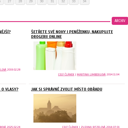
6
27
28
29
30
31
32
33
34
ARCHIV
NĚJŠÍ?
ŠETŘETE SVÉ NOHY I PENĚŽENKU, NAKUPUJTE
DROGERII ONLINE
ÍLOVÁ
2019.02.28
CELÝ ČLÁNEK
|
MARTINA LIMBERGOVÁ
2014.11.04
I O VLASY?
JAK SI SPRÁVNĚ ZVOLIT MÍSTO OBŘADU
UBOVÁ
2025.02.24
CELÝ ČLÁNEK
|
ZUZANA DITZELOVÁ
2014.07.01