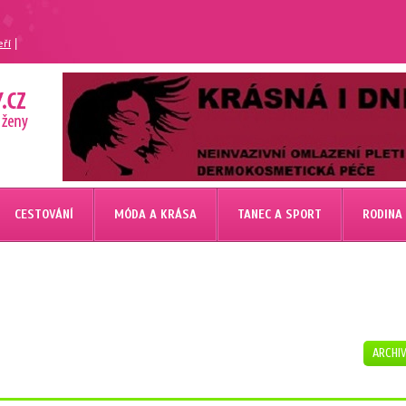
|
eří
CESTOVÁNÍ
MÓDA A KRÁSA
TANEC A SPORT
RODINA
ARCHI