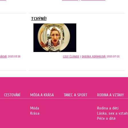
TCHÝNĚ!
AŇOVÁ
2013.03.16
CELÝ ČLÁNEK
|
DARINA ADÁMKOVÁ
2013.07.01
CESTOVÁNÍ
MÓDA A KRÁSA
TANEC A SPORT
RODINA A VZTAHY
Móda
Rodina a děti
Krása
Láska, sex a vztah
Péče o dítě