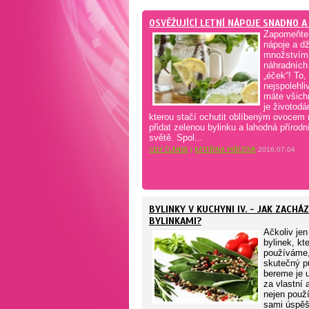
OSVĚŽUJÍCÍ LETNÍ NÁPOJE SNADNO A
Zapomeňte
nápoje a d
množstvím 
náhradních 
„éček“! To,
nejspolehli
máte všich
je životodá
kterou stačí ochutit oblíbeným ovocem 
přidat zelenou bylinku a lahodná přírodn
světě. Spol...
CELÝ ČLÁNEK
|
KATEŘINA POŘÍZOVÁ
2016.07.04
BYLINKY V KUCHYNI IV. - JAK ZACHÁ
BYLINKAMI?
Ačkoliv jen
bylinek, kt
používáme,
skutečný p
bereme je u
za vlastní 
nejen použí
sami úspěš