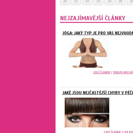
20
21
22
23
24
25
2
NEJZAJÍMAVĚJŠÍ ČLÁNKY
JÓGA: JAKÝ TYP JE PRO VÁS NEJVHOD
CELÝ ČLÁNEK
|
TEREZA NECHV
JAKÉ JSOU NEJČASTĚJŠÍ CHYBY V PÉČ
CELÝ ČLÁNEK
|
LEA K