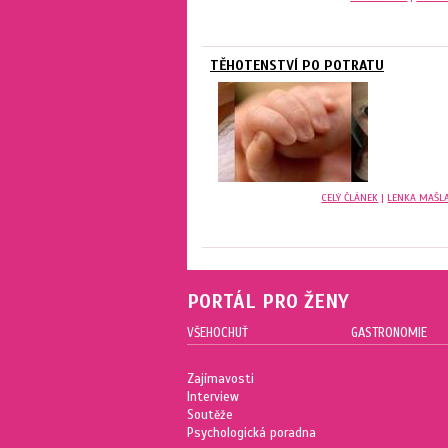
TĚHOTENSTVÍ PO POTRATU
CELÝ ČLÁNEK
|
LENKA MAŠL
PORTÁL PRO ŽENY
VŠEHOCHUŤ
GASTRONOMIE
Zajímavosti
Interview
Soutěže
Psychologická poradna