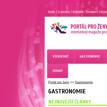
|
|
|
|
Home
O portálu
Reklama
Kontakt
Partn
VŠEHOCHUŤ
GASTRONOMIE
ZDRAVÍ
Portál pro ženy
>>
Gastronomie
GASTRONOMIE
NEJNOVĚJŠÍ ČLÁNKY