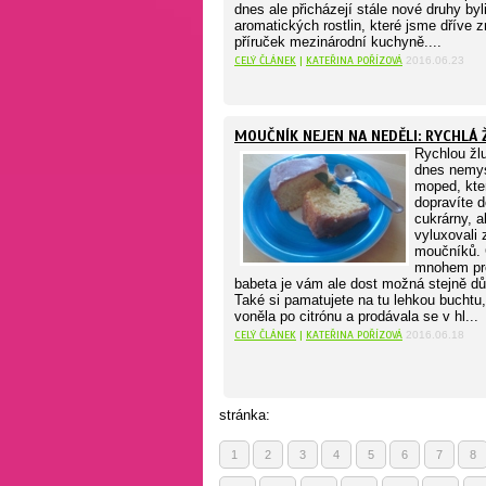
dnes ale přicházejí stále nové druhy byl
aromatických rostlin, které jsme dříve zn
příruček mezinárodní kuchyně....
CELÝ ČLÁNEK
|
KATEŘINA POŘÍZOVÁ
2016.06.23
MOUČNÍK NEJEN NA NEDĚLI: RYCHLÁ
Rychlou žl
dnes nemys
moped, kte
dopravíte d
cukrárny, 
vyluxovali
moučníků. C
mnohem pro
babeta je vám ale dost možná stejně d
Také si pamatujete na tu lehkou buchtu,
voněla po citrónu a prodávala se v hl...
CELÝ ČLÁNEK
|
KATEŘINA POŘÍZOVÁ
2016.06.18
stránka:
1
2
3
4
5
6
7
8