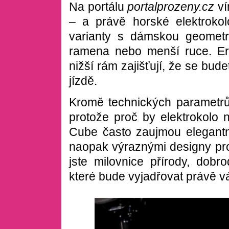
Na portálu
portalprozeny.cz
ví
– a právě horské elektroko
varianty s dámskou geometrií
ramena nebo menší ruce. Erg
nižší rám zajišťují, že se bude
jízdě.
Kromě technických parametrů
protože proč by elektrokolo
Cube č
asto zaujmou elegantn
naopak výraznými designy pro 
jste milovnice přírody, dobro
které bude vyjadřovat právě v