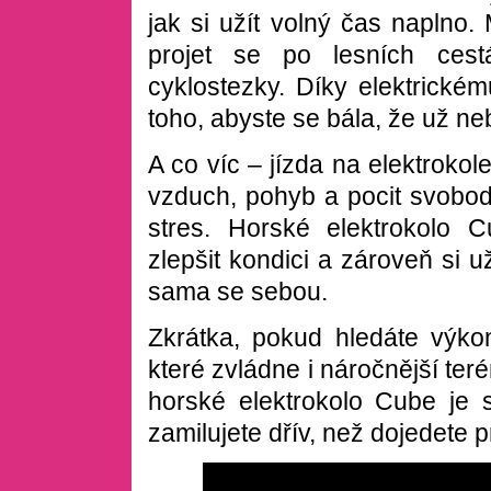
jak si užít volný čas naplno.
projet se po lesních ce
cyklostezky. Díky elektrické
toho, abyste se bála, že už ne
A co víc – jízda na elektrokol
vzduch, pohyb a pocit svobo
stres. Horské elektrokolo
zlepšit kondici a zároveň si 
sama se sebou.
Zkrátka, pokud hledáte výkon
které zvládne i nároč
nější ter
horské elektrokolo Cube je 
zamilujete dřív, než dojedete 