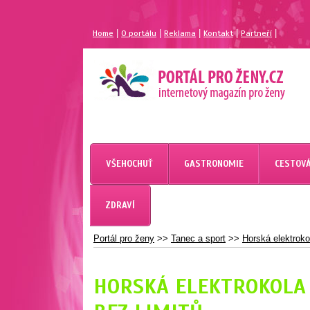
|
|
|
|
|
Home
O portálu
Reklama
Kontakt
Partneří
MAGAZÍN PRO ŽENY
PORTÁL PRO ŽENY.CZ
VŠEHOCHUŤ
GASTRONOMIE
CESTOVÁ
ZDRAVÍ
Portál pro ženy
>>
Tanec a sport
>>
Horská elektroko
HORSKÁ ELEKTROKOLA 