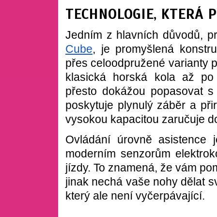
TECHNOLOGIE, KTERÁ 
Jedním z hlavních důvodů, pr
Cube
, je promyšlená konstr
přes celoodpružené varianty p
klasická horská kola až po
přesto dokážou popasovat s
poskytuje plynulý záběr a přir
vysokou kapacitou zaruč
uje d
Ovládání úrovně asistence je
moderním senzorům elektroko
jízdy. To znamená, že vám pom
jinak nechá vaše nohy dělat s
který ale není vyč
erpávající.