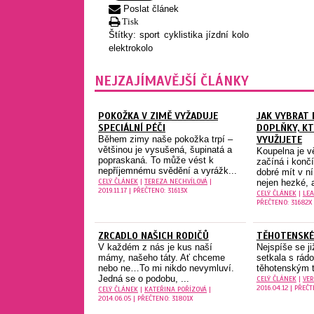
Poslat článek
Tisk
Štítky:
sport
cyklistika
jízdní kolo
elektrokolo
NEJZAJÍMAVĚJŠÍ ČLÁNKY
POKOŽKA V ZIMĚ VYŽADUJE
JAK VYBRAT
SPECIÁLNÍ PÉČI
DOPLŇKY, K
Během zimy naše pokožka trpí –
VYUŽIJETE
většinou je vysušená, šupinatá a
Koupelna je v
popraskaná. To může vést k
začíná i končí
nepříjemnému svědění a vyrážk...
dobré mít v ní
CELÝ ČLÁNEK
|
TEREZA NECHVÍLOVÁ
|
nejen hezké, a
2019.11.17 | PŘEČTENO: 31613X
CELÝ ČLÁNEK
|
LEA
PŘEČTENO: 31682X
ZRCADLO NAŠICH RODIČŮ
TĚHOTENSKÉ
V každém z nás je kus naší
Nejspíše se ji
mámy, našeho táty. Ať chceme
setkala s rád
nebo ne…To mi nikdo nevymluví.
těhotenským t
Jedná se o podobu, ...
CELÝ ČLÁNEK
|
VER
2016.04.12 | PŘEČ
CELÝ ČLÁNEK
|
KATEŘINA POŘÍZOVÁ
|
2014.06.05 | PŘEČTENO: 31801X