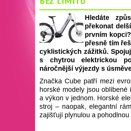
BEZ LIMITŮ
Hledáte způs
překonat delší
prvním kopci
přesně tím řeš
cyklistický
ch z
ážitků. Spoju
s chytrou elektrickou p
nároč
nější výjezdy s úsměve
Znač
ka Cube patří mezi evrops
horské modely jsou oblíbené i 
a výkon v jednom. Horské el
stroj – naopak, elegantní rám
zajišťují plynulou a pohodlnou j