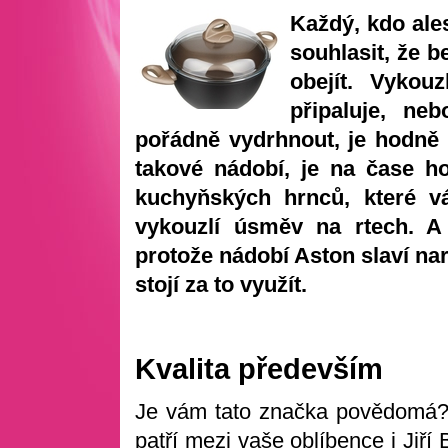
Každý, kdo ale
souhlasit, že b
obejít. Vykou
připaluje, ne
pořádně vydrhnout, je hodně
takové nádobí, je na čase h
kuchyňských hrnců, které v
vykouzlí úsměv na rtech. A 
protože nádobí Aston slaví nar
stojí za to využít.
Kvalita především
Je vám tato značka povědomá? 
patří mezi vaše oblíbence i Jiří B