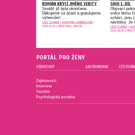
ROMÁN KRYCÍ JMÉNO VERITY
SHUI 1. DÍL
Soutěž již byla ukončena.
Obývací pokoj
Děkujeme za účast a gratulujeme
srdce domu či
výhercům! ...
schází, jsou 
návštěvy. Je 
CELÝ ČLÁNEK
|
MARTINA LIMBERGOVÁ
|
2015.10.14 | PŘEČTENO: 31873X
CELÝ ČLÁNEK
|
KA
2015.08.31 | PŘEČT
PORTÁL PRO ŽENY
VŠEHOCHUŤ
GASTRONOMIE
CESTOVÁN
Zajímavosti
Interview
Soutěže
Psychologická poradna