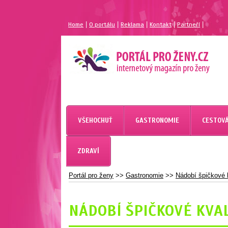
|
|
|
|
|
Home
O portálu
Reklama
Kontakt
Partneří
MAGAZÍN PRO ŽENY
PORTÁL PRO ŽENY.CZ
VŠEHOCHUŤ
GASTRONOMIE
CESTOVÁ
ZDRAVÍ
Portál pro ženy
>>
Gastronomie
>>
Nádobí špičkové 
NÁDOBÍ ŠPIČKOVÉ KVAL