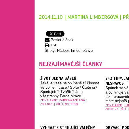
2014.11.10 |
MARTINA LIMBERGOVÁ
| P
Poslat článek
Tisk
Štítky:
Nádobí; hrnce; pánve
NEJZAJÍMAVĚJŠÍ ČLÁNKY
ŽIVOT JEDNA BÁSEŇ
7+3 TIPY, JA
Jaká je vaše nejoblíbenější činnost
NESPAVOSTÍ
ve volném čase? Spíte? Čtete si?
Spánek se vá
Sportujete? Tvoříte? Jste
a ovlivňuje vá
všestranný Ferda Mrave...
tak i pracovn
CELÝ ČLÁNEK
|
KATEŘINA POŘÍZOVÁ
|
máte nejspíš p
2014.10.23 | PŘEČTENO: 31812X
CELÝ ČLÁNEK
|
HA
2018.11.27 | PŘEČT
VYHRAJTE STRHUJÍCÍ VÁLEČNÝ
OBÝVACÍ POK