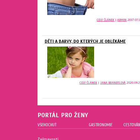
CELÝ ČLÁNEK
|
ADMIN
2017.07.1
DĚTI A BARVY, DO KTERÝCH JE OBLÉKÁME
CELÝ ČLÁNEK
|
JANA BRANDTLOVÁ
2020.09.2
PORTÁL PRO ŽENY
VŠEHOCHUŤ
GASTRONOMIE
CESTOVÁN
Zajímavosti