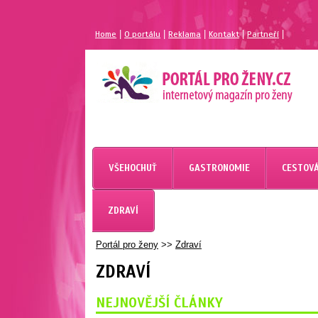
|
|
|
|
|
Home
O portálu
Reklama
Kontakt
Partneří
VŠEHOCHUŤ
GASTRONOMIE
CESTOVÁ
ZDRAVÍ
Portál pro ženy
>>
Zdraví
ZDRAVÍ
NEJNOVĚJŠÍ ČLÁNKY