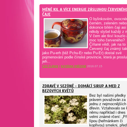
MÉNĚ KIL A VÍCE ENERGIE ZÁSLUHOU ČERVENÉH
ČAJE
O bylinkovém, ovocné
černém, zeleném nebo
dokonce bílém čaji asi
někdy slyšel každý z 
V čem ale tkví kouzlo 
moc toho červeného?
Číňané vědí, jak na to
Červený čaj známý ta
jako Pu-erh (též Pchu-Er nebo Pu-Er) dostal své
pojmenování podle čínské provincie, která je proslu
jeh...
CELÝ ČLÁNEK
|
KATEŘINA POŘÍZOVÁ
2016.07.15
ZDRAVĚ V SEZÓNĚ - DOMÁCÍ SIRUP A MED Z
BEZOVÝCH KVĚTŮ
Bez byl našimi předky
právem považován za
jednu z nejmocnějších
dřevin. Vztahovalo se 
němu například i dnes
velmi známé rčení: „P
lípou (heřmánkem či
kopřivou) smekni, před