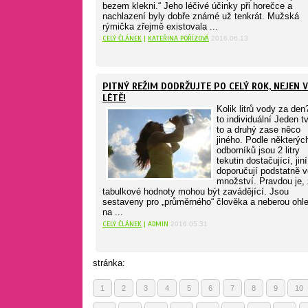
bezem klekni.“ Jeho léčivé účinky při horečce a
nachlazení byly dobře známé už tenkrát. Mužská
rýmička zřejmě existovala ...
CELÝ ČLÁNEK
|
KATEŘINA POŘÍZOVÁ
2016.06.13
PITNÝ REŽIM DODRŽUJTE PO CELÝ ROK, NEJEN V
LÉTĚ!
Kolik litrů vody za den
to individuální Jeden tv
to a druhý zase něco
jiného. Podle některýc
odborníků jsou 2 litry
tekutin dostačující, jiní
doporučují podstatně v
množství. Pravdou je,
tabulkové hodnoty mohou být zavádějící. Jsou
sestaveny pro „průměrného“ člověka a neberou ohl
na ...
CELÝ ČLÁNEK
| ADMIN
2016.05.31
stránka:
1
2
3
4
5
6
7
8
9
10