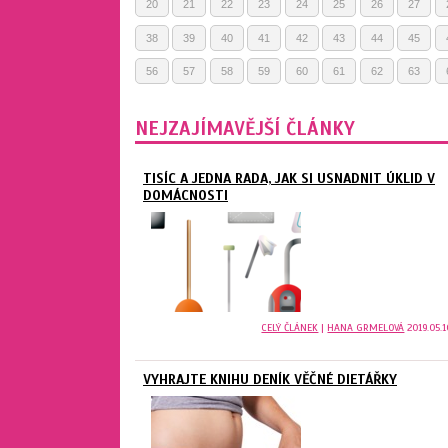
20
21
22
23
24
25
26
27
38
39
40
41
42
43
44
45
56
57
58
59
60
61
62
63
NEJZAJÍMAVĚJŠÍ ČLÁNKY
TISÍC A JEDNA RADA, JAK SI USNADNIT ÚKLID V
DOMÁCNOSTI
CELÝ ČLÁNEK
|
HANA GRMELOVÁ
2019.05.1
VYHRAJTE KNIHU DENÍK VĚČNÉ DIETÁŘKY