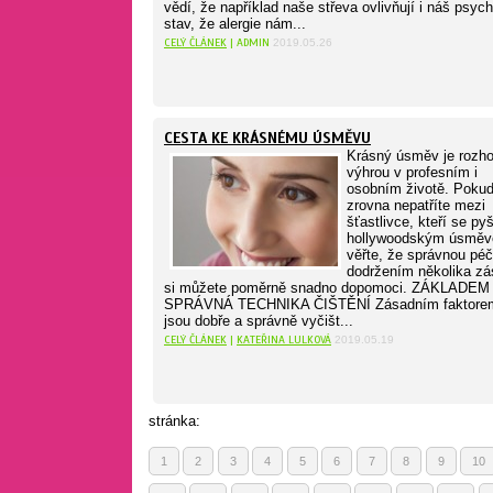
vědí, že například naše střeva ovlivňují i náš psyc
stav, že alergie nám...
CELÝ ČLÁNEK
| ADMIN
2019.05.26
CESTA KE KRÁSNÉMU ÚSMĚVU
Krásný úsměv je rozh
výhrou v profesním i
osobním životě. Poku
zrovna nepatříte mezi
šťastlivce, kteří se py
hollywoodským úsměv
věřte, že správnou péč
dodržením několika zá
si můžete poměrně snadno dopomoci. ZÁKLADEM
SPRÁVNÁ TECHNIKA ČIŠTĚNÍ Zásadním faktore
jsou dobře a správně vyčišt...
CELÝ ČLÁNEK
|
KATEŘINA LULKOVÁ
2019.05.19
stránka:
1
2
3
4
5
6
7
8
9
10