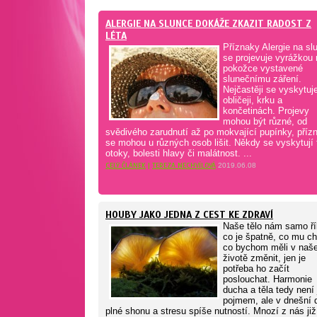
ALERGIE NA SLUNCE DOKÁŽE ZKAZIT RADOST Z
LÉTA
Příznaky Alergie na sl
se projevuje vyrážkou 
pokožce vystavené
slunečnímu záření.
Nejčastěji se vyskytuj
obličeji, krku a
končetinách. Projevy
mohou být různé, od
svědivého zarudnutí až po mokvající pupínky, příz
se mohou u různých osob lišit. Někdy se vyskytují 
otoky, bolesti hlavy či malátnost. ...
CELÝ ČLÁNEK
|
TEREZA NECHVÍLOVÁ
2019.06.08
HOUBY JAKO JEDNA Z CEST KE ZDRAVÍ
Naše tělo nám samo ří
co je špatně, co mu ch
co bychom měli v naš
životě změnit, jen je
potřeba ho začít
poslouchat. Harmonie
ducha a těla tedy není 
pojmem, ale v dnešní 
plné shonu a stresu spíše nutností. Mnozí z nás již