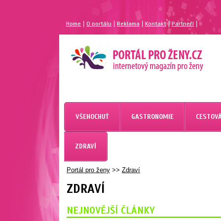
|
|
|
|
|
Home
O portálu
Reklama
Kontakt
Partneří
VŠEHOCHUŤ
GASTRONOMIE
CESTOVÁ
ZDRAVÍ
Portál pro ženy
>>
Zdraví
ZDRAVÍ
NEJNOVĚJŠÍ ČLÁNKY