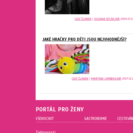
CELÝ ČLÁNEK
|
ZUZANA DITZELOVÁ
2014.07.1
JAKÉ HRAČKY PRO DĚTI JSOU NEJVHODNĚJŠÍ?
CELÝ ČLÁNEK
|
MARTINA LIMBERGOVÁ
2017.11.
PORTÁL PRO ŽENY
VŠEHOCHUŤ
GASTRONOMIE
CESTOVÁN
Zajímavosti