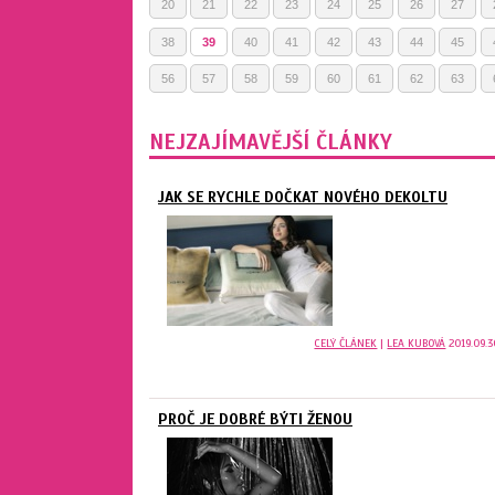
20
21
22
23
24
25
26
27
38
39
40
41
42
43
44
45
56
57
58
59
60
61
62
63
NEJZAJÍMAVĚJŠÍ ČLÁNKY
JAK SE RYCHLE DOČKAT NOVÉHO DEKOLTU
CELÝ ČLÁNEK
|
LEA KUBOVÁ
2019.09.3
PROČ JE DOBRÉ BÝTI ŽENOU