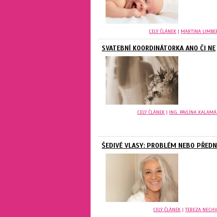
CELÝ ČLÁNEK
|
MARTINA LIMBE
SVATEBNÍ KOORDINÁTORKA ANO ČI NE
CELÝ ČLÁNEK
|
ING. PAVLÍNA KALAM
ŠEDIVÉ VLASY: PROBLÉM NEBO PŘED
CELÝ ČLÁNEK
|
TEREZA NECHV