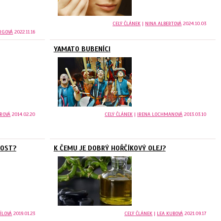
CELÝ ČLÁNEK
|
NINA ALBERTOVÁ
2024.10.03
RGOVÁ
2022.11.16
YAMATO BUBENÍCI
ÁROVÁ
2014.02.20
CELÝ ČLÁNEK
|
IRENA LOCHMANOVÁ
2013.03.10
NOST?
K ČEMU JE DOBRÝ HOŘČÍKOVÝ OLEJ?
ÍLOVÁ
2019.01.23
CELÝ ČLÁNEK
|
LEA KUBOVÁ
2021.09.17