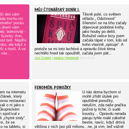
MŮJ ČTENÁŘSKÝ DENÍK I.
lší den vám
Těsně poté, co světem
áda trochu víc
otřáslo „ Odstínové“
stného“ pocitu
šílenství se na trhu začaly
m dnem vám
objevovat podobné knihy,
ji, bolestivěji -
jako houby po dešti.
 fyzicky. Ano,
Bohužel velice brzy jsem
st bolí. Nejdřív
začala tápat v tom, kdo od
inko, ale když s
koho vlastně „opisuje“. A
ší a horší. A ve
protože se mi toto lechtivé a opravdu čtivé téma
 vás...
nechtělo hned tak opouštět, začala jsem pát...
CELÝ ČLÁNEK
|
ANDREA TOMANOVÁ
2014.03.11
FENOMÉN: PONOŽKY
em na internetu
U nás doma bychom si
 článek, který
mohli zřídit útulek pro
ovou restauraci
opuštěné ponožky,
sali o ní jako o
netuším, zda naše pračka
růkopnickém
požírá ty liché, či sudé
n spočíval v
kousky… Opravdu nerada
i „chytré stoly“.
páruju tyhle malé zákeřné
si, že se
bestie, navíc, když drtivá
o na tabletu, si
většina z nich (asi půl milionu…ne, já vím, teď vážně