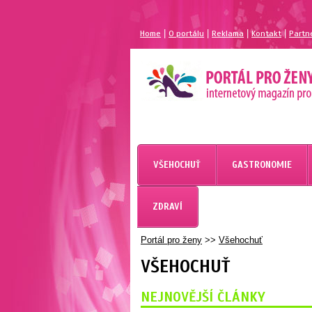
|
|
|
|
Home
O portálu
Reklama
Kontakt
Partn
VŠEHOCHUŤ
GASTRONOMIE
ZDRAVÍ
Portál pro ženy
>>
Všehochuť
VŠEHOCHUŤ
NEJNOVĚJŠÍ ČLÁNKY