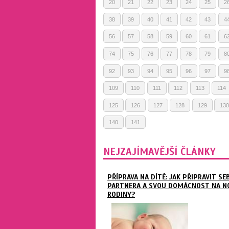
20
21
22
23
24
25
2
38
39
40
41
42
43
4
56
57
58
59
60
61
6
74
75
76
77
78
79
8
92
93
94
95
96
97
9
109
110
111
112
113
114
125
126
127
128
129
130
140
141
NEJZAJÍMAVĚJŠÍ ČLÁNKY
PŘÍPRAVA NA DÍTĚ: JAK PŘIPRAVIT SE
PARTNERA A SVOU DOMÁCNOST NA N
RODINY?