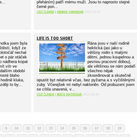
e...
přeháním) patří mému muži. Jsou to naprosto stejné
černé pon...
CELÝ ČLÁNEK
|
ANDREA TOMANOVÁ
2014.03.07
LIFE IS TOO SHORT
holka jsem byla
Rána jsou v naší rodině
štěstí, když ze
hektická (asi jako u
olotočář nechal
většiny rodin s malými
et o pár otáček
dětmi, jednou koupelnou a
to nádhera kopat
pevnou pracovní dobou),
ít vítr ve
ale většinou se nám podaří
 dalším období
všechno nějak
rosté blaho
zkoordinovat a skutečně
 hodině kluka,
opustit byt relativně včas, bez pyžama a s vyčištěnými
zději to by...
zuby. Včerejšek mi nebyl nakloněn. Od probuzení jsem
se cítila unavená, v...
CELÝ ČLÁNEK
|
BEÁTA MATYÁŠOVÁ
2014.02.28
9
10
11
12
13
14
15
16
17
18
19