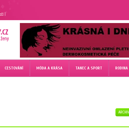
|
eří
CESTOVÁNÍ
MÓDA A KRÁSA
TANEC A SPORT
RODINA
ARCHI