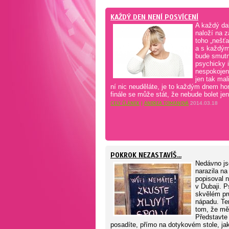
KAŽDÝ DEN NENÍ POSVÍCENÍ
A každý da
naloží na z
toho „nešťa
a s každý
bude smutně
psychicky i
nespokojeno
jen tak mal
ní nic neuděláte, je to každým dnem hor
finále se může stát, že nebude bolet jen
CELÝ ČLÁNEK
|
ANDREA TOMANOVÁ
2014.03.18
POKROK NEZASTAVÍŠ...
Nedávno js
narazila na
popisoval n
v Dubaji. P
skvělém p
nápadu. Te
tom, že měl
Představte 
posadíte, přímo na dotykovém stole, jak