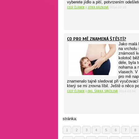
vyberete jídlo a pití, potvrzením odešlet
CELÝ ČLÁNEK
|
JITKA RÁZKOVÁ
2014.03.10
CO PRO MĚ ZNAMENÁ ŠTĚSTÍ?
Jako malá 
na vrcholu 
známosti k
kolotoč běž
déle, byla 
nohama a m
vlasech. V
pro mě nap
znamenalo tajně sledovat při vyučovací
který se mi zrovna líbil. Ještě o něco po
CELÝ ČLÁNEK
|
ING. ŠÁRKA SPÁČILOVÁ
2014.03.04
stránka:
1
2
3
4
5
6
7
8