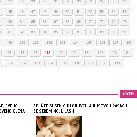
6
27
28
29
30
31
32
33
34
35
36
37
4
45
46
47
48
49
50
51
52
53
54
55
2
63
64
65
66
67
68
69
70
71
72
73
0
81
82
83
84
85
86
87
88
89
90
91
8
99
100
101
102
103
104
105
106
107
108
115
116
117
118
119
120
121
122
123
124
131
132
133
134
135
136
137
138
139
ARCHIV
BE, SVÉHO
SPLŇTE SI SEN O DLOUHÝCH A HUSTÝCH ŘASÁCH
OVÉHO ČLENA
SE SÉREM NO. 1 LASH