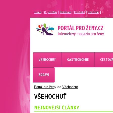
|
|
|
|
|
Home
O portálu
Reklama
Kontakt
Partneří
VŠEHOCHUŤ
GASTRONOMIE
CESTOVÁ
ZDRAVÍ
Portál pro ženy
>>
Všehochuť
VŠEHOCHUŤ
NEJNOVĚJŠÍ ČLÁNKY