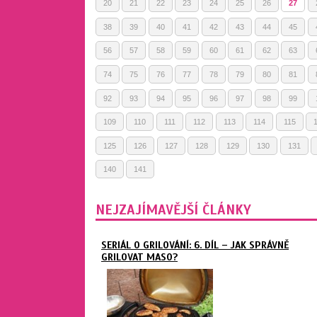
20
21
22
23
24
25
26
27
38
39
40
41
42
43
44
45
56
57
58
59
60
61
62
63
74
75
76
77
78
79
80
81
92
93
94
95
96
97
98
99
109
110
111
112
113
114
115
125
126
127
128
129
130
131
140
141
NEJZAJÍMAVĚJŠÍ ČLÁNKY
SERIÁL O GRILOVÁNÍ: 6. DÍL – JAK SPRÁVNĚ
GRILOVAT MASO?