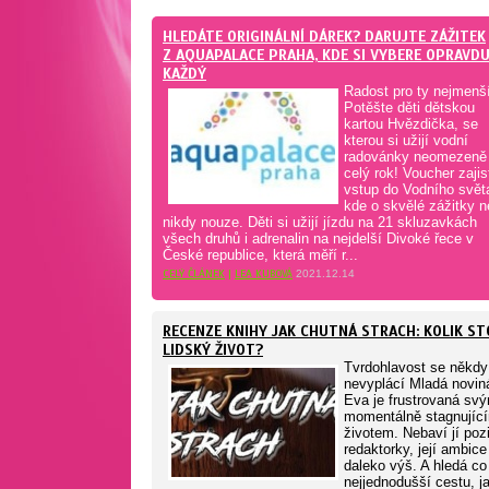
HLEDÁTE ORIGINÁLNÍ DÁREK? DARUJTE ZÁŽITEK
Z AQUAPALACE PRAHA, KDE SI VYBERE OPRAVD
KAŽDÝ
Radost pro ty nejmenš
Potěšte děti dětskou
kartou Hvězdička, se
kterou si užijí vodní
radovánky neomezeně
celý rok! Voucher zajis
vstup do Vodního svět
kde o skvělé zážitky n
nikdy nouze. Děti si užijí jízdu na 21 skluzavkách
všech druhů i adrenalin na nejdelší Divoké řece v
České republice, která měří r...
CELÝ ČLÁNEK
|
LEA KUBOVÁ
2021.12.14
RECENZE KNIHY JAK CHUTNÁ STRACH: KOLIK ST
LIDSKÝ ŽIVOT?
Tvrdohlavost se někdy
nevyplácí Mladá novin
Eva je frustrovaná sv
momentálně stagnujíc
životem. Nebaví jí poz
redaktorky, její ambice
daleko výš. A hledá co
nejjednodušší cestu, j