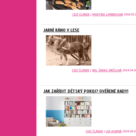
CELÝ ČLÁNEK
|
MARTINA LIMBERGOVÁ
2016.05.1
JARNÍ RÁNO V LESE
CELÝ ČLÁNEK
|
ING. ŠÁRKA SPÁČILOVÁ
2014.04.3
JAK ZAŘÍDIT DĚTSKÝ POKOJ? OVĚŘENÉ RADY!
CELÝ ČLÁNEK
|
LEA KUBOVÁ
2023.06.0