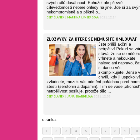
svých cílů dosáhnout. Bohužel ale při své
cílevědomosti nebere ohledy na jiné. Jde si za sv
nekompromisně a s pěkně o...
CELÝ ČLÁNEK
|
MARTINA LIMBERGOVÁ
2021.12.14
ZLOZVYKY, ZA KTERÉ SE NEMUSÍTE OMLOUVAT
Jste příliš akční a
netrpěliví Pokud se v
stává, že se do něčeh
vrhnete a nekoukáte
nalevo ani napravo, ča
si danou věc
zkomplikujete. Jenže 
chvíli, kdy ji uspokojiv
zvládnete, mozek vás odmění pořádnou porcí hor
štěstí (serotonin a dopamin). Tím se vaše „akčnost
netrpělivost posiluje, protože tělo ...
CELÝ ČLÁNEK
|
JANA BRANDTLOVÁ
2021.12.09
stránka:
1
2
3
4
5
6
7
8
9
10