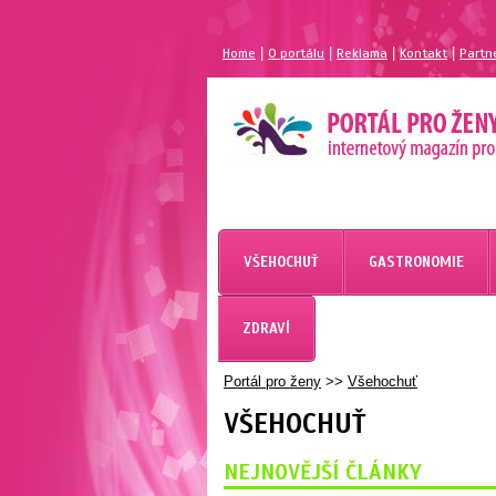
|
|
|
|
Home
O portálu
Reklama
Kontakt
Partn
VŠEHOCHUŤ
GASTRONOMIE
ZDRAVÍ
Portál pro ženy
>>
Všehochuť
VŠEHOCHUŤ
NEJNOVĚJŠÍ ČLÁNKY