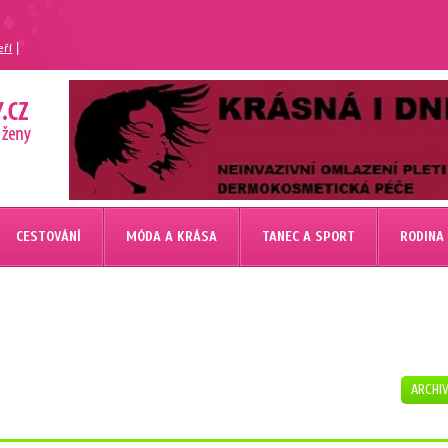
|
eří
CESTOVÁNÍ
MÓDA A KRÁSA
TANEC A SPORT
RODINA
ARCHI