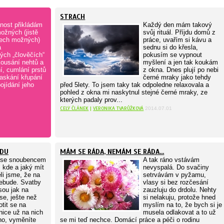
STRACH
dnost přikládám
Každý den mám takový
ožných (jistě
svůj rituál. Příjdu domů z
šech možných)
práce, uvařím si kávu a
a
sednu si do křesla,
ých „člověčích“
pokusím se vypnout
kousání nehtů a
myšlení a jen tak koukám
í, cumlání prstů
z okna. Dnes plují po nebi
laskání křupání
černé mraky jako tehdy
ojídání jeho
před 5lety. To jsem taky tak odpoledne relaxovala a
pohled z okna mi naskytnul stejné černé mraky, ze
kterých padaly prov...
CELÝ ČLÁNEK
|
VERONIKA TVARŮŽKOVÁ
2014.07.01
ADU
MÁM SE RÁDA, NEMÁM SE RÁDA...
 se snoubencem
A tak ráno vstávám
, kde a jaký mít
nevyspalá. Do svačiny
li jsme, že na
setrvávám v pyžamu,
nebude. Svatby
vlasy si bez rozčesání
jsou jak na
zauzluju do drdolu. Nehty
se, ješte než
si nelakuju, protože hned
otit se na
myslím na to, že bych si je
nice už na nich
musela odlakovat a to už
ano, vyměníte
se mi teď nechce. Domácí práce a péči o rodinu