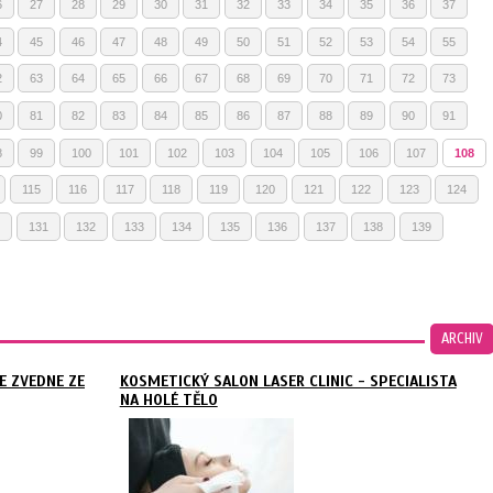
6
27
28
29
30
31
32
33
34
35
36
37
4
45
46
47
48
49
50
51
52
53
54
55
2
63
64
65
66
67
68
69
70
71
72
73
0
81
82
83
84
85
86
87
88
89
90
91
8
99
100
101
102
103
104
105
106
107
108
115
116
117
118
119
120
121
122
123
124
131
132
133
134
135
136
137
138
139
ARCHIV
E ZVEDNE ZE
KOSMETICKÝ SALON LASER CLINIC - SPECIALISTA
NA HOLÉ TĚLO