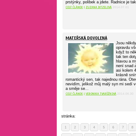
prstýnky, polibek a jdete. Radnice je ta
CELÝ ČLÁNEK
|
ZUZANA DITZELOVÁ
2014.07.01
MATEŘSKÁ DOVOLENÁ
Jsou někdy
opravdu vš
když to ně
tak ten dot
hlavou a my
není snad 
asi kolem 4
krásně sní
romantický sen, tak najednou rána. Otev
nevidím, jelikož můj malý syn mi sedí v
a směje se...
CELÝ ČLÁNEK
|
VERONIKA TVARŮŽKOVÁ
2014.06.30
stránka:
1
2
3
4
5
6
7
8