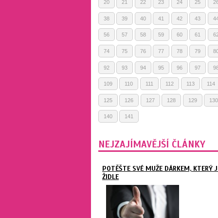
20
21
22
23
24
25
2
38
39
40
41
42
43
4
56
57
58
59
60
61
6
74
75
76
77
78
79
8
92
93
94
95
96
97
9
109
110
111
112
113
114
125
126
127
128
129
130
140
141
NEJZAJÍMAVĚJŠÍ ČLÁNKY
POTĚŠTE SVÉ MUŽE DÁRKEM, KTERÝ J
ŽIDLE