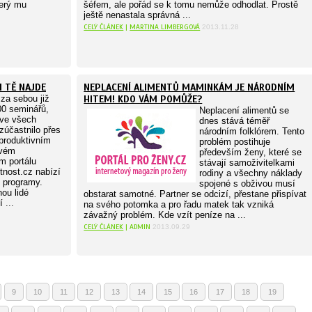
terý mu
šéfem, ale pořád se k tomu nemůže odhodlat. Prostě
ještě nenastala správná ...
CELÝ ČLÁNEK
|
MARTINA LIMBERGOVÁ
2013.11.28
I TĚ NAJDE
NEPLACENÍ ALIMENTŮ MAMINKÁM JE NÁRODNÍM
za sebou již
HITEM! KDO VÁM POMŮŽE?
00 seminářů,
Neplacení alimentů se
 ve všech
dnes stává téměř
zúčastnilo přes
národním folklórem. Tento
 produktivním
problém postihuje
svém
především ženy, které se
m portálu
stávají samoživitelkami
nost.cz nabízí
rodiny a všechny náklady
é programy.
spojené s obživou musí
ou lidé
obstarat samotné. Partner se odcizí, přestane přispívat
 ...
na svého potomka a pro řadu matek tak vzniká
závažný problém. Kde vzít peníze na ...
CELÝ ČLÁNEK
| ADMIN
2013.09.29
9
10
11
12
13
14
15
16
17
18
19