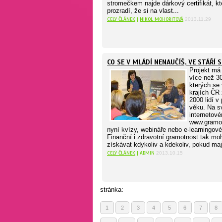
stromečkem najde dárkový certifikát, k
prozradí, že si na vlast...
CELÝ ČLÁNEK
|
NIKOL MOHORITOVÁ
2013.11.29
CO SE V MLÁDÍ NENAUČÍŠ, VE STÁŘÍ S
Projekt má 
více než 3
kterých se
krajích ČR 
2000 lidí v
věku. Na 
internetové
www.gramot
nyní kvízy, webináře nebo e-learningov
Finanční i zdravotní gramotnost tak moh
získávat kdykoliv a kdekoliv, pokud mají
CELÝ ČLÁNEK
| ADMIN
2013.10.15
stránka:
1
2
3
4
5
6
7
8