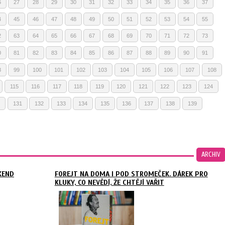
6
27
28
29
30
31
32
33
34
35
36
37
4
45
46
47
48
49
50
51
52
53
54
55
2
63
64
65
66
67
68
69
70
71
72
73
0
81
82
83
84
85
86
87
88
89
90
91
8
99
100
101
102
103
104
105
106
107
108
115
116
117
118
119
120
121
122
123
124
131
132
133
134
135
136
137
138
139
ARCHIV
KEND
FOREJT NA DOMA I POD STROMEČEK. DÁREK PRO
KLUKY, CO NEVĚDÍ, ŽE CHTĚJÍ VAŘIT