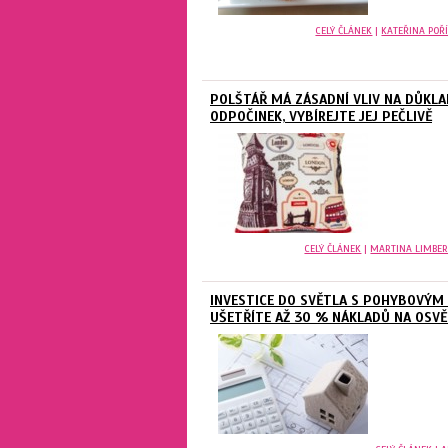
CELÝ ČLÁNEK
|
KATEŘINA POŘ
POLŠTÁŘ MÁ ZÁSADNÍ VLIV NA DŮKL
ODPOČINEK, VYBÍREJTE JEJ PEČLIVĚ
CELÝ ČLÁNEK
|
MARTINA LIMBE
INVESTICE DO SVĚTLA S POHYBOVÝM
UŠETŘÍTE AŽ 30 % NÁKLADŮ NA OSVĚ