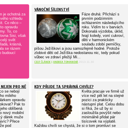
VÁNOČNÍ ŠÍLENSTVÍ
n je ochotná za
Fáze druhá: Přichází s
svého vzhledu
prvním podzimním
it. Co něco –
ochlazením následujícího
 to opravdu
roku. Vidím to v barvách.
my. To, co
Dokonalá výzdoba, úklid,
řovna Sisi, však
hrají koledy, voní cukroví,
celý svět
děti v harmonickém
ladá, krásná,
souladu zdobí perníčky,
tala se rázem
píšou Ježíškovi a jsou samozřejmě hodné. Protože
o budoucí
zlobivé děti od Ježíška nedostanou nic, tedy pokud
vůbec ve zdraví přežijí Mi...
CELÝ ČLÁNEK
|
ANDREA TOMANOVÁ
2013.11.30
A NEJEN PRO NĚ
KDY PŘIJDE TA SPRÁVNÁ CHVÍLE?
co se nebojí
Květa pracuje ve firmě už
ho milého
více než pět let na stejné
dárkem opravdu
pozici za prakticky
okovat? Pak to
nástupní plat. Celou dobu
jeho oblíbená
si říká, že už by si
o nový mobilní
zasloužila povýšit nebo
aký dárek muže
minimálně přidat pár
ejvíc? Přece
tisícovek na výplatě.
 že pod
Každou chvíli se chystá, že si o tom promluví se