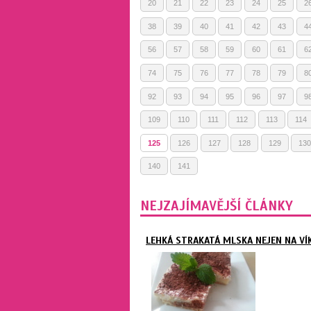
20
21
22
23
24
25
2
38
39
40
41
42
43
4
56
57
58
59
60
61
6
74
75
76
77
78
79
8
92
93
94
95
96
97
9
109
110
111
112
113
114
125
126
127
128
129
130
140
141
NEJZAJÍMAVĚJŠÍ ČLÁNKY
LEHKÁ STRAKATÁ MLSKA NEJEN NA VÍ