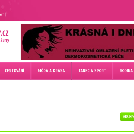
|
eří
CESTOVÁNÍ
MÓDA A KRÁSA
TANEC A SPORT
RODINA
ARCHI