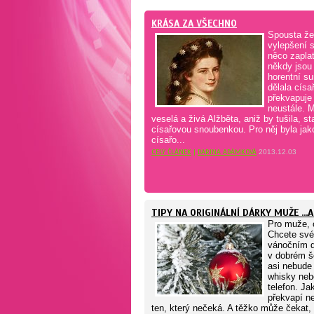
KRÁSA ZA VŠECHNO
Spousta že
vylepšení 
něco zaplat
někdy jsou
horentní su
dělala císa
překvapuje 
neustále. M
veselá a živá Alžběta, aniž by tušila, s
císařovou snoubenkou. Pro něj byla jak
císařo...
CELÝ ČLÁNEK
|
DARINA ADÁMKOVÁ
2013.12.03
TIPY NA ORIGINÁLNÍ DÁRKY MUŽE ...
Pro muže, 
Chcete své
vánočním 
v dobrém š
asi nebude 
whisky neb
telefon. J
překvapí n
ten, který nečeká. A těžko může čekat,