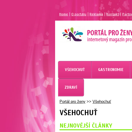
|
|
|
|
Home
O portálu
Reklama
Kontakt
Partn
VŠEHOCHUŤ
GASTRONOMIE
ZDRAVÍ
Portál pro ženy
>>
Všehochuť
VŠEHOCHUŤ
NEJNOVĚJŠÍ ČLÁNKY