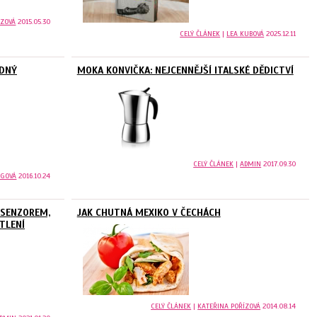
ÍZOVÁ
2015.05.30
CELÝ ČLÁNEK
|
LEA KUBOVÁ
2025.12.11
ADNÝ
MOKA KONVIČKA: NEJCENNĚJŠÍ ITALSKÉ DĚDICTVÍ
CELÝ ČLÁNEK
|
ADMIN
2017.09.30
RGOVÁ
2016.10.24
 SENZOREM,
JAK CHUTNÁ MEXIKO V ČECHÁCH
TLENÍ
CELÝ ČLÁNEK
|
KATEŘINA POŘÍZOVÁ
2014.08.14