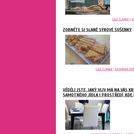
CELÝ ČLÁNEK
|
A
ZOBNĚTE SI SLANÉ SÝROVÉ SUŠENKY
CELÝ ČLÁNEK
|
KATEŘINA PO
VĚDĚLI JSTE, JAKÝ VLIV MÁ NA VÁS K
SAMOTNÉHO JÍDLA I PROSTŘEDÍ, KDE 