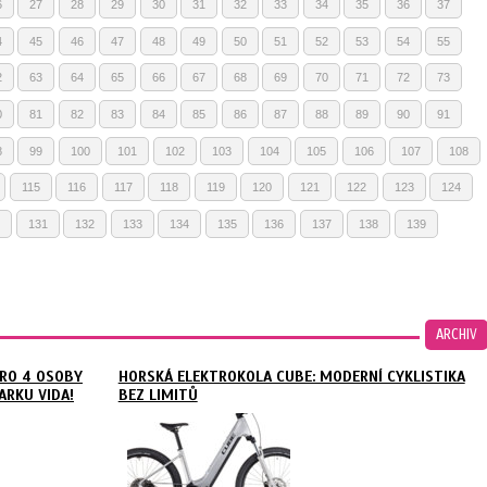
6
27
28
29
30
31
32
33
34
35
36
37
4
45
46
47
48
49
50
51
52
53
54
55
2
63
64
65
66
67
68
69
70
71
72
73
0
81
82
83
84
85
86
87
88
89
90
91
8
99
100
101
102
103
104
105
106
107
108
115
116
117
118
119
120
121
122
123
124
131
132
133
134
135
136
137
138
139
ARCHIV
RO 4 OSOBY
HORSKÁ ELEKTROKOLA CUBE: MODERNÍ CYKLISTIKA
ARKU VIDA!
BEZ LIMITŮ