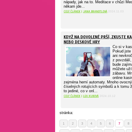
nápady, jak na to. Meditace v chůzi Me
někam jde...
CELÝ ČLÁNEK
|
JANA BRANDTLOVÁ
2024.11.03
KDYŽ NA DOVOLENÉ PRŠÍ, ZKUSTE KA
NEBO DESKOVÉ HRY
Co si v kas
Pokud jste
ani nevkroč
z povzdálí,
bude zajíma
můžete užít
zábavu. Mno
online kasi
zejména herní automaty. Mnoho ovocn
číselných rotujících symbolů a k tomu žo
to jediné, co v onl...
CELÝ ČLÁNEK
|
LEA KUBOVÁ
2024.10.12
stránka:
1
2
3
4
5
6
7
8