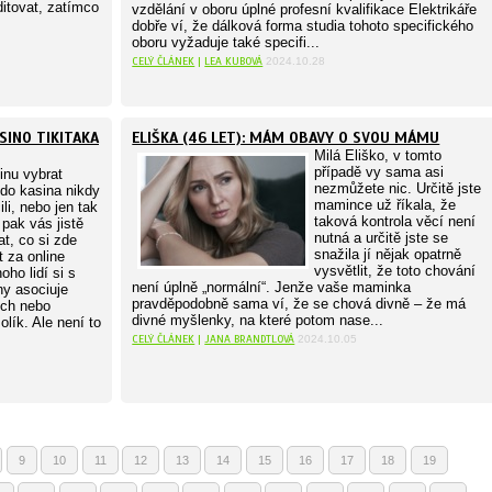
ditovat, zatímco
vzdělání v oboru úplné profesní kvalifikace Elektrikáře
dobře ví, že dálková forma studia tohoto specifického
oboru vyžaduje také specifi...
CELÝ ČLÁNEK
|
LEA KUBOVÁ
2024.10.28
SINO TIKITAKA
ELIŠKA (46 LET): MÁM OBAVY O SVOU MÁMU
Milá Eliško, v tomto
případě vy sama asi
inu vybrat
nezmůžete nic. Určitě jste
 do kasina nikdy
mamince už říkala, že
ili, nebo jen tak
taková kontrola věcí není
 pak vás jistě
nutná a určitě jste se
t, co si zde
snažila jí nějak opatrně
 za online
vysvětlit, že toto chování
ho lidí si s
není úplně „normální“. Jenže vaše maminka
ny asociuje
pravděpodobně sama ví, že se chová divně – že má
ých nebo
divné myšlenky, na které potom nase...
lík. Ale není to
CELÝ ČLÁNEK
|
JANA BRANDTLOVÁ
2024.10.05
9
10
11
12
13
14
15
16
17
18
19