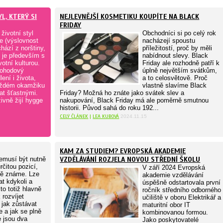
L, KTERÝ SI
NEJLEVNĚJŠÍ KOSMETIKU KOUPÍTE NA BLACK
FRIDAY
životní styl
Obchodníci si po celý rok
e (výslovnost
nacházejí spoustu
chází z norštiny,
příležitostí, proč by měli
 je především s
nabídnout slevy. Black
otní kulturou.
Friday ale rozhodně patří k
pohodový
úplně největším svátkům,
ení i života,
a to celosvětově. Proč
aždém okamžiku
vlastně slavíme Black
at šťastnými.
Friday? Možná ho znáte jako svátek slev a
ivně žijí hygge
nakupování, Black Friday má ale poměrně smutnou
historii. Původ sahá do roku 192...
CELÝ ČLÁNEK
|
LEA KUBOVÁ
2024.11.15
KAM ZA STUDIEM? EVROPSKÁ AKADEMIE
emusí být nutně
VZDĚLÁVÁNÍ ROZJELA NOVOU STŘEDNÍ ŠKOLU
rčitou pozicí,
V září 2024 Evropská
cně známe. Lze
akademie vzdělávání
at kdykoli a
úspěšně odstartovala první
 to totiž hlavně
ročník středního odborného
 rozvíjet
učiliště v oboru Elektrikář a
 jak zůstávat
maturitní obor IT
 a jak se plně
kombinovanou formou.
e jsou dva
Jako poskytovatelé