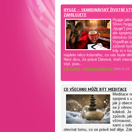
HYGGE – SKANDINÁVSKÝ ŽIVOTNÍ STY
ZAMILUJETE
Hygge jako 
Slovo hygg
„hjuge“) po
ale spojený
dánskou živ
Vyjadřuje 
způsob bydl
kdy si v k
najdete něco krásného, co vás bude děl
Není divu, že právě Dánové, kteří intenz
styl, jsou...
CELÝ ČLÁNEK
|
MARTINA LIMBERGOVÁ
2024.11.16
CO VŠECHNO MŮŽE BÝT MEDITACE
Meditace n
spojená s u
jak ji obe
se jí věnov
kdekoli. Je
způsob, jak
všímavost,
sami u sebe
otevírat tomu, co se právě teď děje. Zd