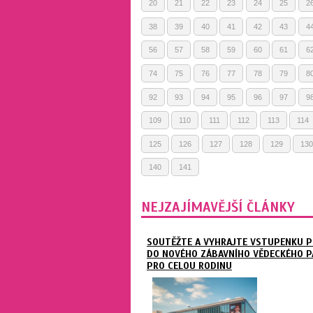
20
21
22
23
24
25
2
38
39
40
41
42
43
4
56
57
58
59
60
61
6
74
75
76
77
78
79
8
92
93
94
95
96
97
9
109
110
111
112
113
114
125
126
127
128
129
130
140
141
NEJZAJÍMAVĚJŠÍ ČLÁNKY
SOUTĚŽTE A VYHRAJTE VSTUPENKU P
DO NOVÉHO ZÁBAVNÍHO VĚDECKÉHO P
PRO CELOU RODINU