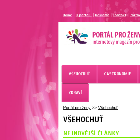
|
|
|
|
Home
O portálu
Reklama
Kontakt
Partn
VŠEHOCHUŤ
GASTRONOMIE
ZDRAVÍ
Portál pro ženy
>>
Všehochuť
VŠEHOCHUŤ
NEJNOVĚJŠÍ ČLÁNKY