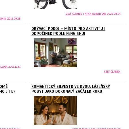
CELÝ ČLÁNEK
|
NINA ALBERTOVÁ
2025.08.14
DMIN
2015.09.28
OBÝVACÍ POKOJ – MÍSTO PRO AKTIVITU I
ODPOČINEK PODLE FENG SHUI
ŘÍZOVÁ
2015.12.31
CELÝ ČLÁNEK
ROMĚ
ROMANTICKÝ SILVESTR VE DVOU: LÁZEŇSKÝ
HO JÍTE?
POBYT JAKO DOKONALÝ ZAČÁTEK ROKU