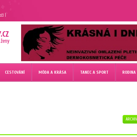
|
eří
CESTOVÁNÍ
MÓDA A KRÁSA
TANEC A SPORT
RODINA
ARCHI