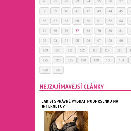
20
21
22
23
24
25
26
27
38
39
40
41
42
43
44
45
56
57
58
59
60
61
62
63
74
75
76
77
78
79
80
81
92
93
94
95
96
97
98
99
109
110
111
112
113
114
115
125
126
127
128
129
130
131
140
141
NEJZAJÍMAVĚJŠÍ ČLÁNKY
JAK SI SPRÁVNĚ VYBRAT PODPRSENKU NA
INTERNETU?