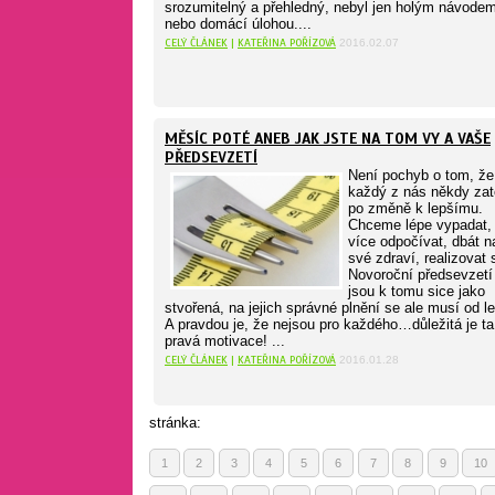
srozumitelný a přehledný, nebyl jen holým návode
nebo domácí úlohou....
CELÝ ČLÁNEK
|
KATEŘINA POŘÍZOVÁ
2016.02.07
MĚSÍC POTÉ ANEB JAK JSTE NA TOM VY A VAŠE
PŘEDSEVZETÍ
Není pochyb o tom, že
každý z nás někdy zat
po změně k lepšímu.
Chceme lépe vypadat,
více odpočívat, dbát n
své zdraví, realizovat s
Novoroční předsevzetí
jsou k tomu sice jako
stvořená, na jejich správné plnění se ale musí od l
A pravdou je, že nejsou pro každého…důležitá je ta
pravá motivace! ...
CELÝ ČLÁNEK
|
KATEŘINA POŘÍZOVÁ
2016.01.28
stránka:
1
2
3
4
5
6
7
8
9
10