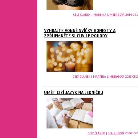
CELÝ ČLÁNEK
|
MARTINA LIMBERGOVÁ
2014.09.1
VYHRAJTE VONNÉ SVÍČKY HONESTY A
ZPŘÍJEMNĚTE SI CHVÍLE POHODY
CELÝ ČLÁNEK
|
MARTINA LIMBERGOVÁ
2023.05.2
UMĚT CIZÍ JAZYK NA JEDNIČKU
CELÝ ČLÁNEK
|
LEA KUBOVÁ
2020.10.2