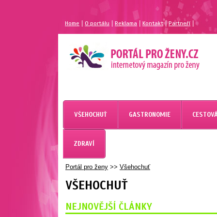
|
|
|
|
|
Home
O portálu
Reklama
Kontakt
Partneří
VŠEHOCHUŤ
GASTRONOMIE
CESTOVÁ
ZDRAVÍ
Portál pro ženy
>>
Všehochuť
VŠEHOCHUŤ
NEJNOVĚJŠÍ ČLÁNKY