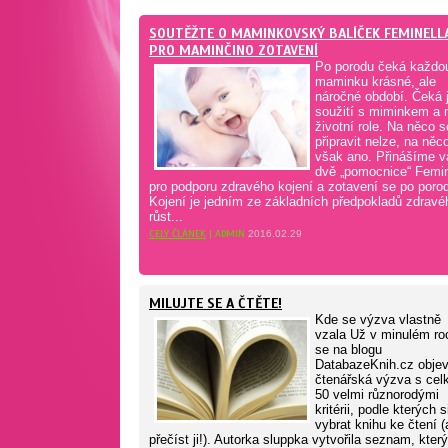
SOUTĚŽTE O MAMINKOVSKÝ BALÍČEK FEMINELL
PRO MAMINČINO ZOTAVENÍ
Po porodu čeká každo
maminku krásné, ale
náročné období. Čeká j
soužití s miminkem a 
životní role. Na něco s
připravit nelze, na něc
však ano. Přinášíme 
dvě „pomocnice“ Femin
pro podporu zdravého kojení a zotavení se po poro
Kojení je jedním ze základních předpokladů zdravé
růst...
CELÝ ČLÁNEK
| ADMIN
2016.02.29
MILUJTE SE A ČTĚTE!
Kde se výzva vlastně
vzala Už v minulém ro
se na blogu
DatabazeKnih.cz objev
čtenářská výzva s ce
50 velmi různorodými
kritérii, podle kterých s
vybrat knihu ke čtení (
přečíst ji!). Autorka sluppka vytvořila seznam, který