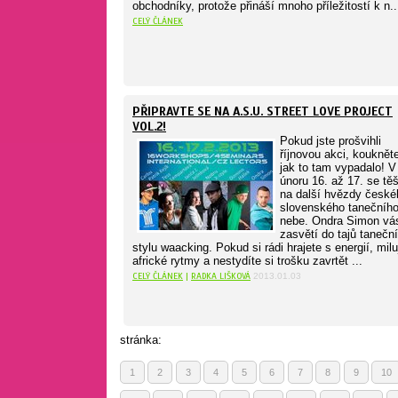
obchodníky, protože přináší mnoho příležitostí k n..
CELÝ ČLÁNEK
PŘIPRAVTE SE NA A.S.U. STREET LOVE PROJECT
VOL.2!
Pokud jste prošvihli
říjnovou akci, kouknět
jak to tam vypadalo! V
únoru 16. až 17. se tě
na další hvězdy české
slovenského tanečníh
nebe. Ondra Simon vá
zasvětí do tajů tanečn
stylu waacking. Pokud si rádi hrajete s energií, milu
africké rytmy a nestydíte si trošku zavrtět ...
CELÝ ČLÁNEK
|
RADKA LIŠKOVÁ
2013.01.03
stránka:
1
2
3
4
5
6
7
8
9
10