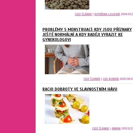
CELÝ ČLÁNEK
|
KATEŘINA LULKOVÁ
2019.03.2
PROBLÉMY S MENSTRUACÍ: KDY JSOU PŘÍZNAKY
JEŠTĚ NORMÁLNÍ A KDY RADĚJI VYRAZIT KE
GYNEKOLOGOVI
CELÝ ČLÁNEK
|
LEA KUBOVÁ
2025.08.0
RACIO DOBROTY VE SLAVNOSTNÍM HÁVU
CELÝ ČLÁNEK
|
ADMIN
2013.12.2