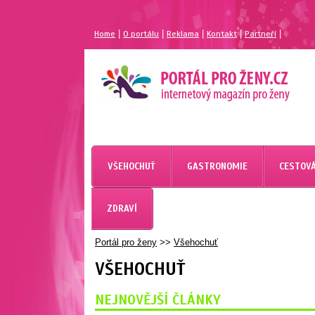
|
|
|
|
|
Home
O portálu
Reklama
Kontakt
Partneří
VŠEHOCHUŤ
GASTRONOMIE
CESTOVÁ
ZDRAVÍ
Portál pro ženy
>>
Všehochuť
VŠEHOCHUŤ
NEJNOVĚJŠÍ ČLÁNKY