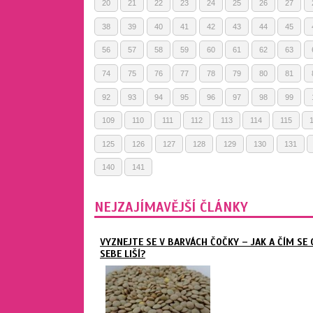
20
21
22
23
24
25
26
27
38
39
40
41
42
43
44
45
56
57
58
59
60
61
62
63
74
75
76
77
78
79
80
81
92
93
94
95
96
97
98
99
109
110
111
112
113
114
115
125
126
127
128
129
130
131
140
141
NEJZAJÍMAVĚJŠÍ ČLÁNKY
VYZNEJTE SE V BARVÁCH ČOČKY – JAK A ČÍM SE 
SEBE LIŠÍ?