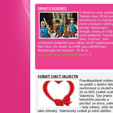
YAMATO BUBENÍCI
V letošním roce soubo
Yamato slaví 20 let sv
existence a to znamen
nové vzrušující zážitk
proudy neutuchající
energie, kterou je vždy
show bubeníků Yamat
plná. Zručnost, síla i
schopnosti bubeníků jsou někdy téměř nadpřirozen
Není divu, že všude na světě jsou odměňováni
dlouhotrvajícími ovacemi. 20 let je ...
CELÝ ČLÁNEK
|
IRENA LOCHMANOVÁ
2013.03.10
VOŇAVÝ SVATÝ VALENTÝN
Pravděpodobně málok
se podaří v dnešní do
nevšimnout si skutečno
že se blíží svátek sva
Valentýna. Toto jméno 
latinského původu a
pochází ze slova „vale
– tedy zdravý, silný n
také ctihodný. Valentinský svátek je velmi oblíben