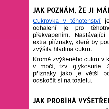
JAK POZNÁM, ŽE JI M
Cukrovka v těhotenství
je
odhalení je pro těhot
překvapením. Nastávající
extra příznaky, které by po
zvýšila hladina cukru.
Kromě zvýšeného cukru v kr
v moči, tzv. glykosurie.
příznaky jako je větší p
odskočit si na toaletu.
JAK PROBÍHÁ VYŠETŘE