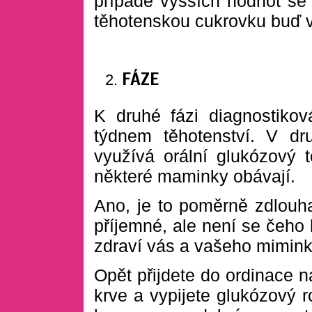
případě vyšších hodnot se p
těhotenskou cukrovku buď vy
FÁZE
K druhé fázi diagnostikov
týdnem těhotenství. V dr
využívá orální glukózový t
některé maminky obávají.
Ano, je to poměrně zdlouh
příjemné, ale není se čeho 
zdraví vás a vašeho mimink
Opět přijdete do ordinace 
krve a vypijete glukózový 