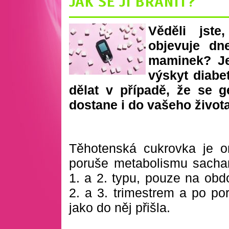
JAK SE JÍ BRÁNIT?
Věděli jst
objevuje dn
maminek? Je
výskyt diabet
dělat v případě, že se g
dostane i do vašeho života
Těhotenská cukrovka je o
poruše metabolismu sachar
1. a 2. typu, pouze na obdo
2. a 3. trimestrem a po por
jako do něj přišla.