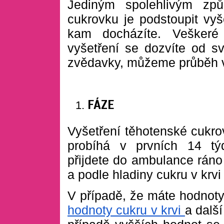
Jediným spolehlivým způ
cukrovku je podstoupit vyš
kam docházíte. Veškeré
vyšetření se dozvíte od s
zvědavky, můžeme průběh vyš
FÁZE
Vyšetření těhotenské cukro
probíhá v prvních 14 tý
přijdete do ambulance rán
a podle hladiny cukru v krvi 
V případě, že máte hodnoty
hodnoty cukru v krvi
a další