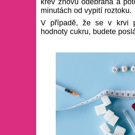
krev znovu odebrána a poto
minutách od vypití roztoku.
V případě, že se v krvi 
hodnoty cukru, budete poslá