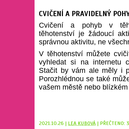
CVIČENÍ A PRAVIDELNÝ POH
Cvičení a pohyb v těho
těhotenství je žádoucí akti
správnou aktivitu, ne všech
V těhotenství můžete cvičit
vyhledat si na internetu 
Stačit by vám ale měly i 
Porozhlédnou se také můžet
vašem městě nebo blízkém 
2021.10.26 |
LEA KUBOVÁ
| PŘEČTENO: 