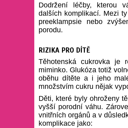
Dodržení léčby, kterou vá
dalších komplikací. Mezi ty
preeklampsie nebo zvýšen
porodu.
RIZIKA PRO DÍTĚ
Těhotenská cukrovka je 
miminko. Glukóza totiž voln
oběhu dítěte a i jeho ma
množstvím cukru nějak vypo
Děti, které byly ohroženy 
vyšší porodní váhu. Zárove
vnitřních orgánů a v důsled
komplikace jako: