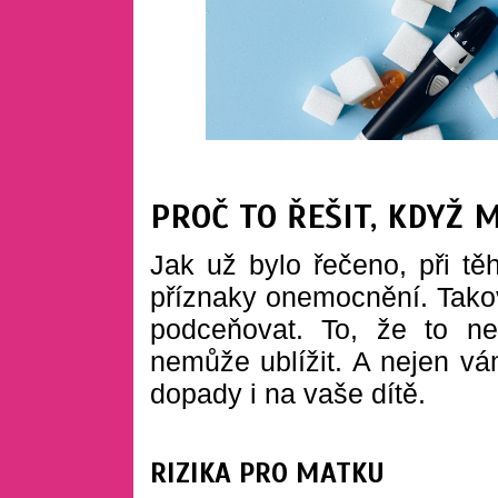
PROČ TO ŘEŠIT, KDYŽ 
Jak už bylo řečeno, při tě
příznaky onemocnění. Takov
podceňovat. To, že to n
nemůže ublížit. A nejen v
dopady i na vaše dítě.
RIZIKA PRO MATKU