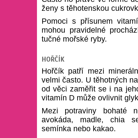
ženy s těhotenskou cukrovk
Pomoci s přísunem vitam
mohou pravidelné procház
tučné mořské ryby.
HOŘČÍK
Hořčík patří mezi mineráln
velmi často. U těhotných na
od věci zaměřit se i na jeh
vitamín D může ovlivnit gly
Mezi potraviny bohaté na
avokáda, madle, chia s
semínka nebo kakao.