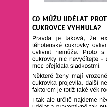
CO MŮŽU UDĚLAT PROT
CUKROVCE VYHNULA?
Pravda je taková, že exi
těhotenské cukrovky ovliv
ovlivnit nemůže. Proto s
cukrovky nic nevyčítejte -
moc přejídala sladkostmi.
Některé ženy mají vrozené
cukrovka projevila, další n
faktorem je totiž také věk ro
I tak ale určitě najdeme n
udělat a preventivně tak pů