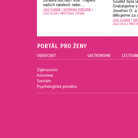
zkrátka dochází síla. Trápení
Soutěž byla 
našich ratolestí nebo ...
Gratulujeme v
CELÝ ČLÁNEK
|
KATEŘINA POŘÍZOVÁ
|
Josefovi O. a
2015.02.28 | PŘEČTENO: 31766X
děkujeme za ú
CELÝ ČLÁNEK
|
MA
2022.05.11 | PŘEČT
PORTÁL PRO ŽENY
VŠEHOCHUŤ
GASTRONOMIE
CESTOVÁN
Zajímavosti
Interview
Soutěže
Psychologická poradna