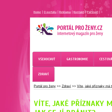
|
|
|
|
|
Home
O portálu
Reklama
Kontakt
Partneří
MAGAZÍN PRO ŽENY
PORTÁL PRO ŽENY.CZ
VŠEHOCHUŤ
GASTRONOMIE
CESTOVÁ
ZDRAVÍ
Portál pro ženy
>>
Zdraví
>>
Víte, jaké příznaky má t
VÍTE, JAKÉ PŘÍZNAKY