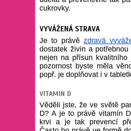
cukrovky.
VYVÁŽENÁ STRAVA
Je to právě
zdravá vyváž
dostatek živin a potřebnou 
nejen na přísun kvalitního 
pozornost byste měla věn
popř. je doplňovat i v tablet
VITAMIN D
Věděli jste, že ve světě p
D? A je to právě vitamín D
krvi a je tak prevencí p
Často ho právě ve formě do