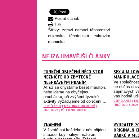
Poslat článek
Tisk
Štítky:
zdraví
nemoci
těhotenství
cukrovka
těhotenská cukrovka
maminka
NEJZAJÍMAVĚJŠÍ ČLÁNKY
FUNKČNÍ OBLEČENÍ NĚCO STOJÍ,
SEX A MILOV
NEZNIČTE HO ZBYTEČNĚ
MANIPULACE
NESPRÁVNÝM PRANÍM
Ve společnost
se občas dozv
Ať už se chystáme běžet maraton,
zajímavých vě
nebo jdeme na obyčejnou
vás hodně udiv
procházku, při zvýšení fyzické
CELÝ ČLÁNEK
|
ME
aktivity vyžadujeme od oblečení ...
PŘEČTENO: 31760X
CELÝ ČLÁNEK
|
MARTINA LIMBERGOVÁ
|
2020.02.24 | PŘEČTENO: 31818X
ZNAMENÍ
VYHRAJTE P
V životě asi každého z nás přijdou
ORIGINÁLNÍ
situace, kdy i silným náturám
DÁRKŮ A ME