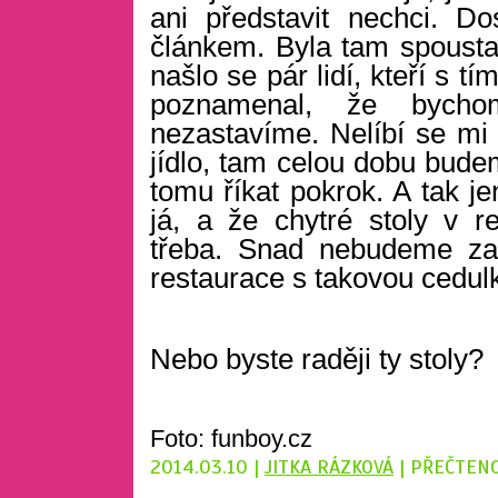
ani představit nechci. D
článkem. Byla tam spousta li
našlo se pár lidí, kteří s tí
poznamenal, že bycho
nezastavíme. Nelíbí se mi 
jídlo, tam celou dobu bude
tomu říkat pokrok. A tak je
já, a že chytré stoly v r
třeba. Snad nebudeme za 
restaurace s takovou cedulk
Nebo byste raději ty stoly?
Foto: funboy.cz
2014.03.10 |
JITKA RÁZKOVÁ
| PŘEČTENO