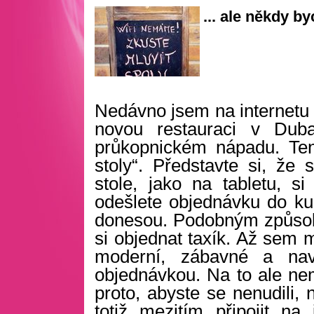
... ale někdy b
Nedávno jsem na internetu n
novou restauraci v Duba
průkopnickém nápadu. Ten 
stoly“. Představte si, že
stole, jako na tabletu, si 
odešlete objednávku do ku
donesou. Podobným způsobe
si objednat taxík. Až sem m
moderní, zábavné a nav
objednávkou. Na to ale nemu
proto, abyste se nenudili,
totiž mezitím připojit na