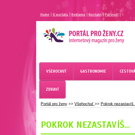
|
|
|
|
|
Home
O portálu
Reklama
Kontakt
Partneří
MAGAZÍN PRO ŽENY
PORTÁL PRO ŽENY.CZ
VŠEHOCHUŤ
GASTRONOMIE
CESTOVÁ
ZDRAVÍ
Portál pro ženy
>>
Všehochuť
>>
Pokrok nezastavíš.
POKROK NEZASTAVÍŠ...