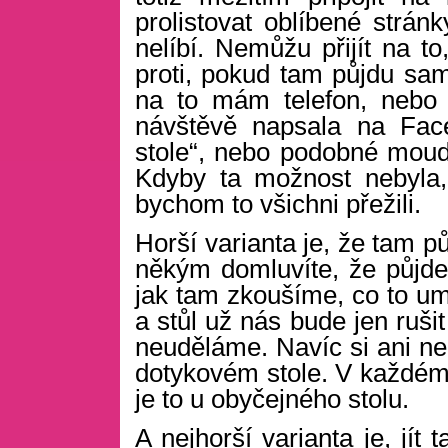
prolistovat oblíbené strá
nelíbí. Nemůžu přijít na t
proti, pokud tam půjdu sama
na to mám telefon, nebo t
návštěvě napsala na Face
stole“, nebo podobné moudr
Kdyby ta možnost nebyla,
bychom to všichni přežili.
Horší varianta je, že tam pů
někým domluvíte, že půjdet
jak tam zkoušíme, co to umí
a stůl už nás bude jen ruši
neuděláme. Navíc si ani neu
dotykovém stole. V každém 
je to u obyčejného stolu.
A nejhorší varianta je, jít