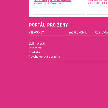
CELÝ ČLÁNEK
|
KATEŘINA POŘÍZOVÁ
|
2023.04.08 | PŘEČ
2016.03.22 | PŘEČTENO: 31692X
PORTÁL PRO ŽENY
VŠEHOCHUŤ
GASTRONOMIE
CESTOVÁN
Zajímavosti
Interview
Soutěže
Psychologická poradna