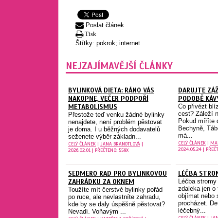
Poslat článek
Tisk
Štítky:
pokrok; internet
NEJZAJÍMAVĚJŠÍ ČLÁNKY
BYLINKOVÁ DIETA: RÁNO VÁS
DARUJTE ZÁŽ
NAKOPNE, VEČER PODPOŘÍ
PODOBĚ KÁV
METABOLISMUS
Co přivézt bl
cest? Záleží 
Přestože teď venku žádné bylinky
Pokud míříte 
nenajdete, není problém pěstovat
Bechyně, Táb
je doma. I u běžných dodavatelů
má...
seženete výběr základn...
CELÝ ČLÁNEK
|
MA
CELÝ ČLÁNEK
|
JANA BRANDTLOVÁ
|
2024.05.24 | PŘEČ
2026.02.01 | PŘEČTENO: 559X
SEDMERO RAD PRO BYLINKOVOU
LÉČBA STRO
ZAHRÁDKU ZA OKNEM
Léčba stromy
zdaleka jen o 
Toužíte mít čerstvé bylinky pořád
objímat nebo 
po ruce, ale nevlastníte zahradu,
procházet. De
kde by se daly úspěšně pěstovat?
léčebný...
Nevadí. Voňavým ...
CELÝ ČLÁNEK
|
JA