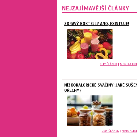
NEJZAJÍMAVĚJŠÍ ČLÁNKY
ZDRAVÝ KOKTEJL? ANO, EXISTUJE!
CELÝ ČLÁNEK
|
MONIKA HO
NÍZKOKALORICKÉ SVAČINY: JAKÉ SUŠE
OŘECHY?
CELÝ ČLÁNEK
|
NINA ALBE