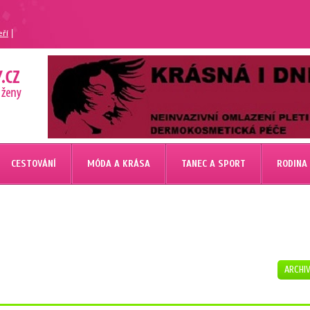
|
eří
CESTOVÁNÍ
MÓDA A KRÁSA
TANEC A SPORT
RODINA
ARCHI