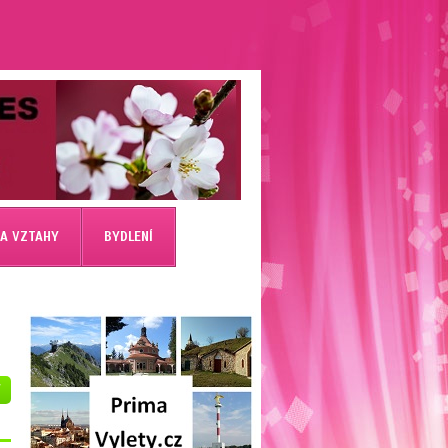
 A VZTAHY
BYDLENÍ
V