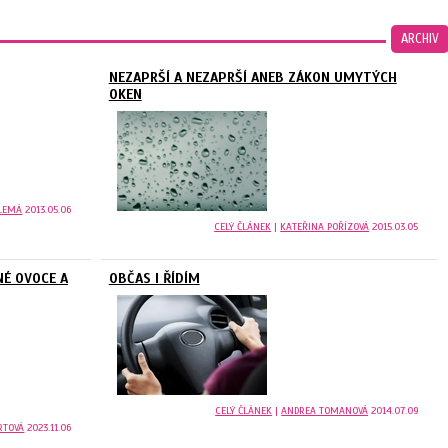
ARCHIV
NEZAPRŠÍ A NEZAPRŠÍ ANEB ZÁKON UMYTÝCH
OKEN
LEMÁ
2013.05.06
CELÝ ČLÁNEK
|
KATEŘINA POŘÍZOVÁ
2015.03.05
NÉ OVOCE A
OBČAS I ŘÍDÍM
CELÝ ČLÁNEK
|
ANDREA TOMANOVÁ
2014.07.09
RTOVÁ
2023.11.06