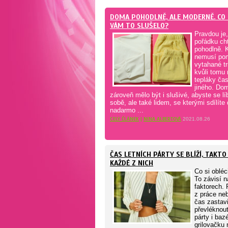
DOMA POHODLNĚ, ALE MODERNĚ. CO 
VÁM TO SLUŠELO?
Pravdou je,
pořádku cht
pohodlně. 
nemusí pom
vytahané tr
kvůli tomu
tepláky čas
jiného. Do
zároveň mělo být i slušivé, abyste se líb
sobě, ale také lidem, se kterými sdílít
nadarmo ...
CELÝ ČLÁNEK
|
NINA ALBERTOVÁ
2021.08.26
ČAS LETNÍCH PÁRTY SE BLÍŽÍ, TAKTO
KAŽDÉ Z NICH
Co si obléc
To závisí n
faktorech. 
z práce ne
čas zastav
převléknou
párty i baz
grilovačku