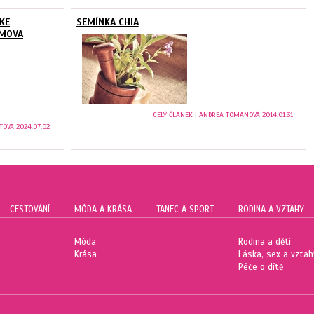
KE
SEMÍNKA CHIA
OMOVA
CELÝ ČLÁNEK
|
ANDREA TOMANOVÁ
2014.01.31
TOVÁ
2024.07.02
CESTOVÁNÍ
MÓDA A KRÁSA
TANEC A SPORT
RODINA A VZTAHY
Móda
Rodina a děti
Krása
Láska, sex a vztah
Péče o dítě