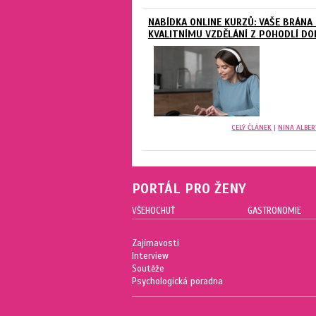
NABÍDKA ONLINE KURZŮ: VAŠE BRÁNA 
KVALITNÍMU VZDĚLÁNÍ Z POHODLÍ D
CELÝ ČLÁNEK
|
NINA ALBER
PORTÁL PRO ŽENY
VŠEHOCHUŤ
GASTRONOMIE
Zajímavosti
Interview
Soutěže
Psychologická poradna