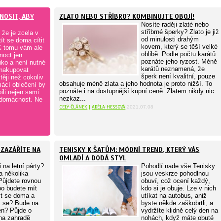
NOSIT, ABY
ZLATO NEBO STŘÍBRO? KOMBINUJTE OBOJÍ!
Nosíte raději zlaté nebo
stříbrné šperky? Zlato je již
 že je zcela v
od minulosti drahým
ít se doma cítit
kovem, který se těší velké
K tomu vám ale
oblibě. Podle počtu karátů
oct jen
poznáte jeho ryzost. Méně
iko a není nutné
karátů neznamená, že
 nakupovat
šperk není kvalitní, pouze
těji než cokoliv
obsahuje méně zlata a jeho hodnota je proto nižší. To
mácí oblečení by
poznáte i na dostupnější kupní ceně. Zlatem nikdy nic
ili nejen sami
nezkaz...
e domácnost. Ne
CELÝ ČLÁNEK
|
ADÉLA HESSOVÁ
2021.07.08
 ZAZÁŘÍTE NA
TENISKY K ŠATŮM: MÓDNÍ TREND, KTERÝ VÁS
OMLADÍ A DODÁ STYL
i na letní párty?
Pohodlí nade vše Tenisky
a několika
jsou veskrze pohodlnou
Půjdete rovnou
obuví, což ocení každý,
bo budete mít
kdo si je obuje. Lze v nich
it se doma a
utíkat na autobus, aniž
t se? Bude na
byste někde zaškobrtli, a
én? Půjde o
vydržíte klidně celý den na
 na zahradě
nohách, když máte obuté