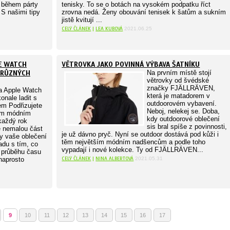
t během párty
tenisky. To se o botách na vysokém podpatku říct
 S našimi tipy
zrovna nedá. Ženy obouvání tenisek k šatům a sukním
jistě kvitují ...
CELÝ ČLÁNEK
|
LEA KUBOVÁ
2021.06.25
E WATCH
VĚTROVKA JAKO POVINNÁ VÝBAVA ŠATNÍKU
 RŮZNÝCH
Na prvním místě stojí
větrovky od švédské
značky FJÄLLRÄVEN,
a Apple Watch
která je matadorem v
nale ladit s
outdoorovém vybavení.
em Podřizujete
Neboj, nelekej se. Doba,
ním módním
kdy outdoorové oblečení
každý rok
sis bral spíše z povinnosti,
 nemalou část
je už dávno pryč. Nyní se outdoor dostává pod kůži i
by vaše oblečení
těm největším módním nadšencům a podle toho
adu s tím, co
vypadají i nové kolekce. Ty od FJÄLLRÄVEN...
v průběhu času
CELÝ ČLÁNEK
|
NINA ALBERTOVÁ
 naprosto
2021.05.31
9
10
11
12
13
14
15
16
17