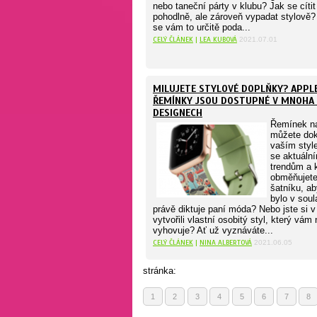
nebo taneční párty v klubu? Jak se cíti
pohodlně, ale zároveň vypadat stylově?
se vám to určitě poda...
CELÝ ČLÁNEK
|
LEA KUBOVÁ
2021.07.01
MILUJETE STYLOVÉ DOPLŇKY? APPL
ŘEMÍNKY JSOU DOSTUPNÉ V MNOHA
DESIGNECH
Řemínek n
můžete doko
vaším styl
se aktuál
trendům a 
obměňujete
šatníku, a
bylo v soul
právě diktuje paní móda? Nebo jste si 
vytvořili vlastní osobitý styl, který vám
vyhovuje? Ať už vyznáváte...
CELÝ ČLÁNEK
|
NINA ALBERTOVÁ
2021.06.05
stránka:
1
2
3
4
5
6
7
8