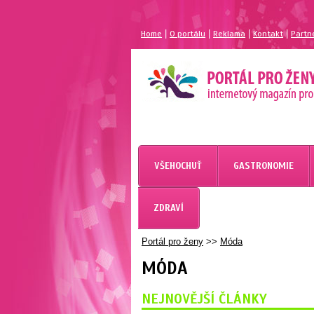
|
|
|
|
Home
O portálu
Reklama
Kontakt
Partn
VŠEHOCHUŤ
GASTRONOMIE
ZDRAVÍ
Portál pro ženy
>>
Móda
MÓDA
NEJNOVĚJŠÍ ČLÁNKY