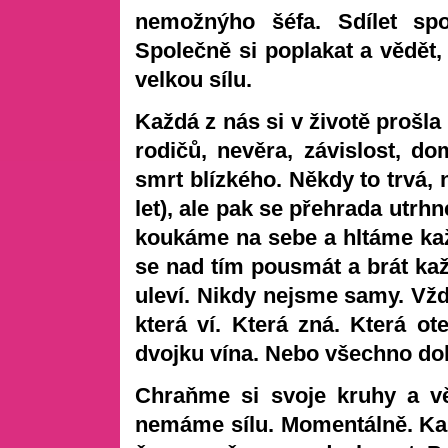
nemožnýho šéfa. Sdílet spo
Společně si poplakat a vědět,
velkou sílu.
Každá z nás si v životě prošla
rodičů, nevěra, závislost, do
smrt blízkého. Někdy to trvá, 
let), ale pak se přehrada utrhn
koukáme na sebe a hltáme ka
se nad tím pousmát a brát ka
uleví. Nikdy nejsme samy. V
která ví. Která zná. Která o
dvojku vína. Nebo všechno do
Chraňme si svoje kruhy a v
nemáme sílu. Momentálně. Ka