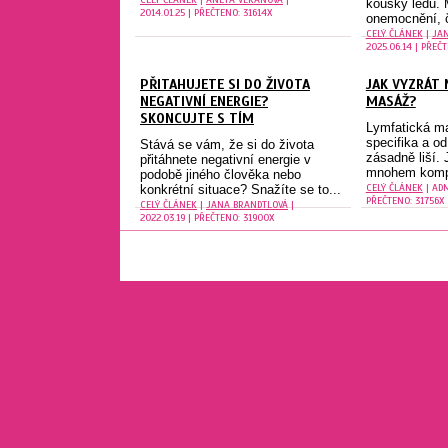
kousky ledu. 
2014.01.25 | PŘEČTENO: 31614X
onemocnění, ča
CELÝ ČLÁNEK
|
JA
2025.06.14 | PŘEČ
PŘITAHUJETE SI DO ŽIVOTA
JAK VYZRÁT 
NEGATIVNÍ ENERGIE?
MASÁŽ?
SKONCUJTE S TÍM
Lymfatická m
specifika a o
Stává se vám, že si do života
zásadně liší. 
přitáhnete negativní energie v
mnohem kompl
podobě jiného člověka nebo
CELÝ ČLÁNEK
| ADM
konkrétní situace? Snažíte se to...
PŘEČTENO: 31756X
CELÝ ČLÁNEK
|
JANA BRANDTLOVÁ
|
2022.03.19 | PŘEČTENO: 31900X