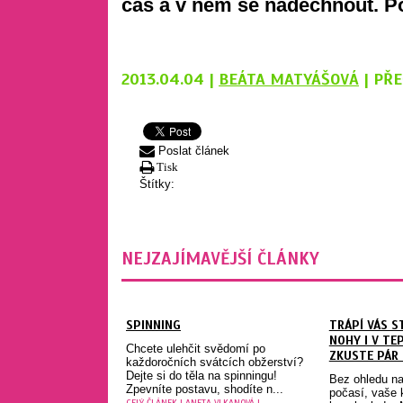
čas a v něm se nadechnout. Po
2013.04.04 |
BEÁTA MATYÁŠOVÁ
| PŘE
Poslat článek
Tisk
Štítky:
NEJZAJÍMAVĚJŠÍ ČLÁNKY
SPINNING
TRÁPÍ VÁS S
NOHY I V TE
Chcete ulehčit svědomí po
ZKUSTE PÁR 
každoročních svátcích obžerství?
Dejte si do těla na spinningu!
Bez ohledu na
Zpevníte postavu, shodíte n...
počasí, vaše 
CELÝ ČLÁNEK
|
ANETA VLKANOVÁ
|