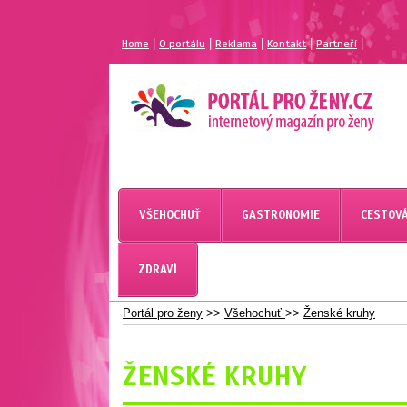
|
|
|
|
|
Home
O portálu
Reklama
Kontakt
Partneří
MAGAZÍN PRO ŽENY
PORTÁL PRO ŽENY.CZ
VŠEHOCHUŤ
GASTRONOMIE
CESTOVÁ
PORTÁL PRO ŽENY
ZDRAVÍ
Portál pro ženy
>>
Všehochuť
>>
Ženské kruhy
ŽENSKÉ KRUHY