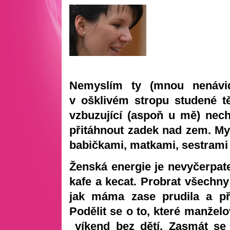
Nemyslím ty (mnou nenávid
v ošklivém stropu studené tě
vzbuzující (aspoň u mě) nec
přitáhnout zadek nad zem. Mys
babičkami, matkami, sestrami
Ženská energie je nevyčerpat
kafe a kecat. Probrat všechny r
jak máma zase prudila a při
Podělit se o to, které manžel
víkend bez dětí. Zasmát se