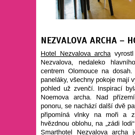
NEZVALOVA ARCHA – H
Hotel Nezvalova archa
vyrostl
Nezvalova, nedaleko hlavníh
centrem Olomouce na dosah. P
paneláky, všechny pokoje mají v
pohled už zvenčí. Inspirací byl
Noemova archa. Nad přízemí
ponoru, se nachází další dvě pat
připomíná vlnky na moři a z
hvězdnou oblohu, na „zádi lodi“
Smarthotel Nezvalova archa
j