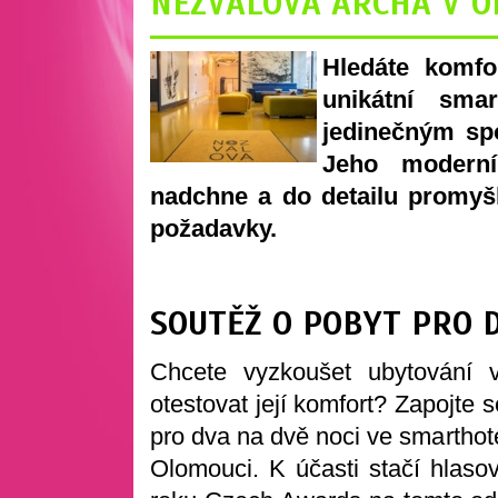
NEZVALOVA ARCHA V O
Hledáte komfo
unikátní sma
jedinečným spo
Jeho moderní
nadchne a do detailu promyš
požadavky.
SOUTĚŽ O POBYT PRO 
Chcete vyzkoušet ubytování 
otestovat její komfort? Zapojte
pro dva na dvě noci ve smarthot
Olomouci. K účasti stačí hlaso