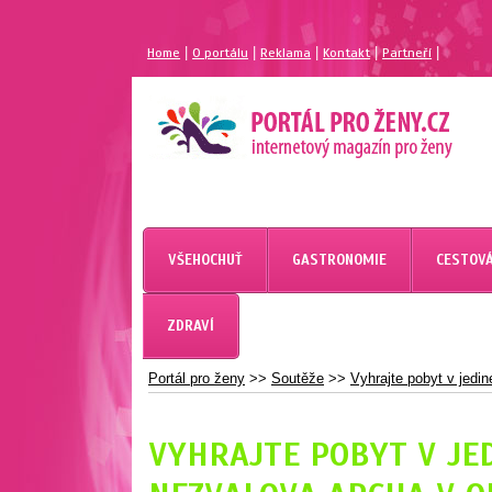
|
|
|
|
|
Home
O portálu
Reklama
Kontakt
Partneří
MAGAZÍN PRO ŽENY
PORTÁL PRO ŽENY.CZ
VŠEHOCHUŤ
GASTRONOMIE
CESTOVÁ
ZDRAVÍ
Portál pro ženy
>>
Soutěže
>>
Vyhrajte pobyt v jed
VYHRAJTE POBYT V J