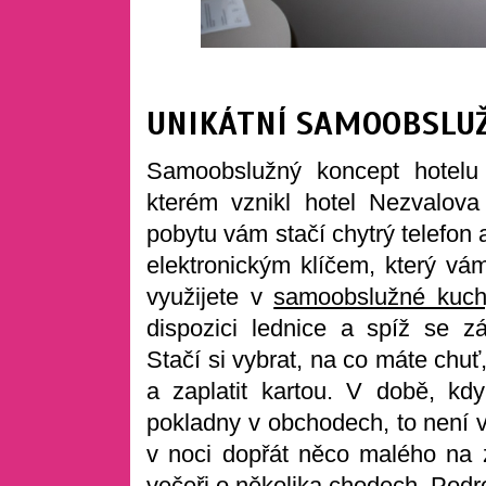
UNIKÁTNÍ SAMOOBSLUŽ
Samoobslužný koncept hotelu 
kterém vznikl hotel Nezvalov
pobytu vám stačí chytrý telefon 
elektronickým klíčem, který vám
využijete v
samoobslužné kuch
dispozici lednice a spíž se zá
Stačí si vybrat, na co máte chu
a zaplatit kartou. V době, k
pokladny v obchodech, to není v
v noci dopřát něco malého na zu
večeři o několika chodech. Podr