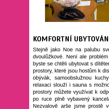
KOMFORTNÍ UBYTOVÁNÍ
Stejně jako Noe na palubu své 
dvoulůžkové. Není ale problém 
byste se chtěli ubytovat s dítě
prostory, které jsou hostům k di
obývák, samoobslužnou kuchy
relaxaci slouží i sauna s možn
prostory můžete využívat k odpo
po ruce plně vybavený kancel
Nezvalově arše jsme prostě v