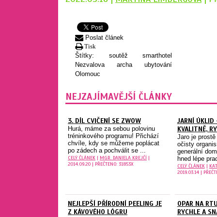
Poslat článek
Tisk
Štítky:
soutěž
smarthotel
Nezvalova archa
ubytování
Olomouc
NEJZAJÍMAVĚJŠÍ ČLÁNKY
3. DÍL CVIČENÍ SE ZWOW
JARNÍ ÚKLID 
Hurá, máme za sebou polovinu
KVALITNĚ, R
tréninkového programu! Přichází
Jaro je prostě
chvíle, kdy se můžeme poplácat
očisty organi
po zádech a pochválit se ...
generální dom
CELÝ ČLÁNEK
|
MGR. DANIELA KREJČÍ
|
hned lépe prac
2014.09.20 | PŘEČTENO: 31853X
CELÝ ČLÁNEK
|
KAT
2019.03.14 | PŘEČT
NEJLEPŠÍ PŘÍRODNÍ PEELING JE
OPAR NA RTU
Z KÁVOVÉHO LÓGRU
RYCHLE A S