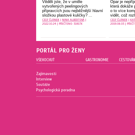
Věděli jste, že v uměle
Opar je nepříj
vytvořených peelingových
která dokáže 
přípravcích jsou nejběžnější hlavní
o to více komp
složkou plastové kuličky? ...
vidět, což roz
CELÝ ČLÁNEK
|
NINA ALBERTOVÁ
|
CELÝ ČLÁNEK
|
KAT
2022.10.24 | PŘEČTENO: 31817X
2019.06.03 | PŘEČ
PORTÁL PRO ŽENY
VŠEHOCHUŤ
GASTRONOMIE
CESTOVÁN
Zajímavosti
Interview
Soutěže
Psychologická poradna