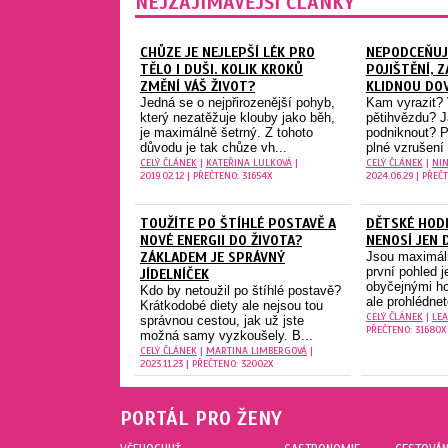
NEJZAJÍMAVĚJŠÍ ČLÁNKY
CHŮZE JE NEJLEPŠÍ LÉK PRO
NEPODCEŇUJ
TĚLO I DUŠI. KOLIK KROKŮ
POJIŠTĚNÍ, Z
ZMĚNÍ VÁŠ ŽIVOT?
KLIDNOU DO
Jedná se o nejpřirozenější pohyb,
Kam vyrazit? 
který nezatěžuje klouby jako běh,
pětihvězdu? J
je maximálně šetrný. Z tohoto
podniknout? P
důvodu je tak chůze vh...
plné vzrušení 
CELÝ ČLÁNEK
|
KATEŘINA LULKOVÁ
|
CELÝ ČLÁNEK
|
NIN
2019.02.12 | PŘEČTENO: 31654X
2024.06.29 | PŘEČ
TOUŽÍTE PO ŠTÍHLÉ POSTAVĚ A
DĚTSKÉ HODI
NOVÉ ENERGII DO ŽIVOTA?
NENOSÍ JEN 
ZÁKLADEM JE SPRÁVNÝ
Jsou maximál
první pohled 
JÍDELNÍČEK
obyčejnými ho
Kdo by netoužil po štíhlé postavě?
ale prohlédnete
Krátkodobé diety ale nejsou tou
CELÝ ČLÁNEK
|
LEA
správnou cestou, jak už jste
PŘEČTENO: 31680X
možná samy vyzkoušely. B...
CELÝ ČLÁNEK
|
MARTINA LIMBERGOVÁ
|
2023.11.23 | PŘEČTENO: 32002X
PORTÁL PRO ŽENY