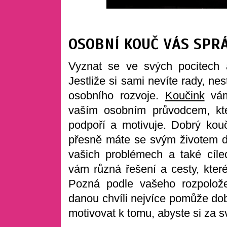
OSOBNÍ KOUČ VÁS SPR
Vyznat se ve svých pocitech
Jestliže si sami nevíte rady, n
osobního rozvoje.
Koučink
vám
vaším osobním průvodcem, kt
podpoří a motivuje. Dobrý ko
přesně máte se svým životem d
vašich problémech a také cíle
vám různá řešení a cesty, které
Pozná podle vašeho rozpolož
danou chvíli nejvíce pomůže do
motivovat k tomu, abyste si za sv