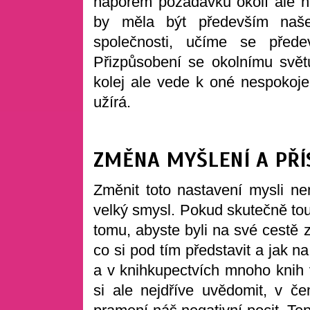
náporem požadavků okolí ale 
by měla být především naše 
společnosti, učíme se před
Přizpůsobení se okolnímu svět
kolej ale vede k oné nespokojen
užírá.
ZMĚNA MYŠLENÍ A PŘ
Změnit toto nastavení mysli n
velký smysl. Pokud skutečně touž
tomu, abyste byli na své cestě 
co si pod tím představit a jak n
a v knihkupectvích mnoho knih 
si ale nejdříve uvědomit, v č