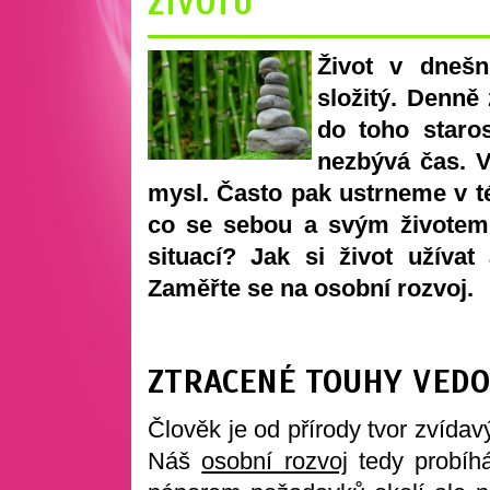
ŽIVOTU
Život v dneš
složitý. Denně
do toho staro
nezbývá čas. V
mysl. Často pak ustrneme v té
co se sebou a svým životem 
situací? Jak si život užívat
Zaměřte se na osobní rozvoj.
ZTRACENÉ TOUHY VEDO
Člověk je od přírody tvor zvídavý
Náš
osobní rozvoj
tedy probíh