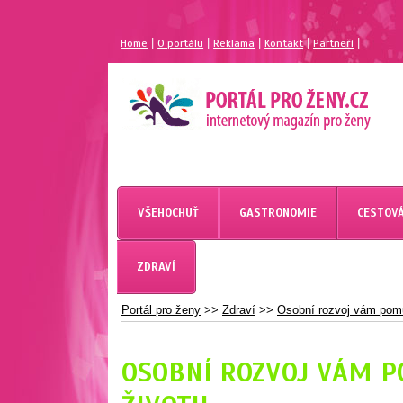
|
|
|
|
|
Home
O portálu
Reklama
Kontakt
Partneří
MAGAZÍN PRO ŽENY
PORTÁL PRO ŽENY.CZ
VŠEHOCHUŤ
GASTRONOMIE
CESTOVÁ
ZDRAVÍ
Portál pro ženy
>>
Zdraví
>>
Osobní rozvoj vám pomů
OSOBNÍ ROZVOJ VÁM 