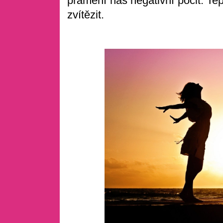
pramení náš negativní pocit. T
zvítězit.