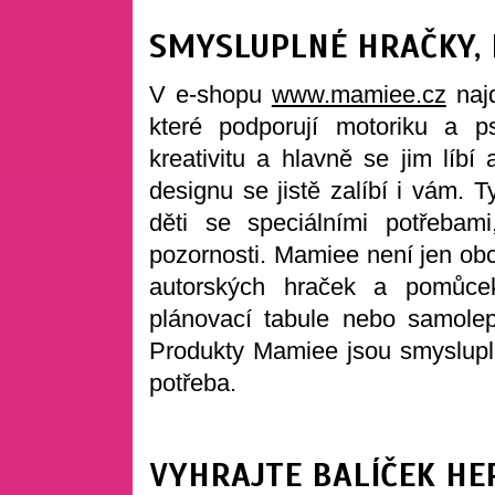
SMYSLUPLNÉ HRAČKY,
V e-shopu
www.mamiee.cz
najd
které podporují motoriku a ps
kreativitu a hlavně se jim líbí
designu se jistě zalíbí i vám. 
děti se speciálními potřebam
pozornosti. Mamiee není jen obc
autorských hraček a pomůcek
plánovací tabule nebo samolep
Produkty Mamiee jsou smyslupln
potřeba.
VYHRAJTE BALÍČEK HE