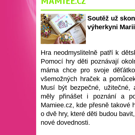
MAMIEE.CZ
Soutěž už skon
výherkyni Marii
Hra neodmyslitelně patří k děts
Pomocí hry děti poznávají okol
máma chce pro svoje děťátko 
všemožných hraček a pomůcek 
Musí být bezpečné, užitečné,
měly přinášet i poznání a p
Mamiee.cz, kde přesně takové h
o dvě hry, které děti budou bavit,
nové dovednosti.