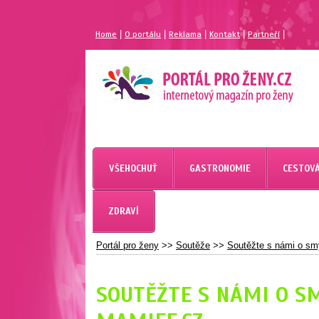
|
|
|
|
|
Home
O portálu
Reklama
Kontakt
Partneří
MAGAZÍN PRO ŽENY
PORTÁL PRO ŽENY.CZ
VŠEHOCHUŤ
GASTRONOMIE
CESTOVÁ
ZDRAVÍ
Portál pro ženy
>>
Soutěže
>>
Soutěžte s námi o smy
SOUTĚŽTE S NÁMI O S