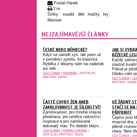
Poslat článek
Tisk
Štítky:
soutěž
děti
hračky
hry
Mamiee
NEJZAJÍMAVĚJŠÍ ČLÁNKY
ČESKÉ NEBO NĚMECKÉ?
JAK SI VYBR
Když se narodil syn, tak jsem už
BĚŽECKÉ LEG
v porodnici zjistila, že klasická
Každý vášniv
Rybilka z lékárny nám na zadeček
vlastnit kvali
asi neb...
Pokud je ješt
CELÝ ČLÁNEK
|
MERIDENE
| 2014.06.29 |
článku vám po
PŘEČTENO: 31633X
CELÝ ČLÁNEK
|
LEA
PŘEČTENO: 31838X
ČASTÉ CHYBY ŽEN ANEB
UŽ ŽÁDNÝ ST
ZAMILOVANOST JE ŠÍLENSTVÍ?
STAČÍ SE NA
Zamilovanost, pro mnohé krásná
PŘIPRAVIT
představa, pro umělce nekončící
Čepice jsou id
inspirace a pro zamilované
mrazivé dny, 
dokonalý stav. Po období blázn...
pěkně zruinov
CELÝ ČLÁNEK
|
MONIKA HOLEMÁ
|
vlasy. Není tř
2013.05.26 | PŘEČTENO: 31622X
CELÝ ČLÁNEK
|
JA