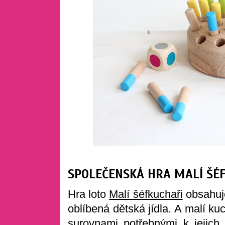
SPOLEČENSKÁ HRA MALÍ ŠÉ
Hra loto
Malí šéfkuchaři
obsahuje
oblíbená dětská jídla. A malí kuc
surovnami potřebnými k jejich 