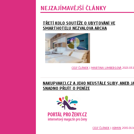
NEJZAJÍMAVĚJŠÍ ČLÁNKY
TŘETÍ KOLO SOUTĚŽE O UBYTOVÁNÍ VE
SMARTHOTELU NEZVALOVA ARCHA
CELÝ ČLÁNEK
|
MARTINA LIMBERGOVÁ
2021.03.1
NAKUPVAKCI.CZ A JEHO NEUSTÁLE SLIBY, ANEB J
SNADNO PŘIJÍT O PENÍZE
CELÝ ČLÁNEK
|
ADMIN
2015.01.1