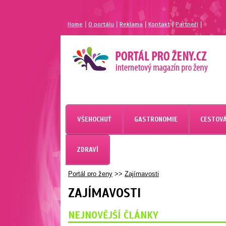
|
|
|
|
|
Home
O portálu
Reklama
Kontakt
Partneří
VŠEHOCHUŤ
GASTRONOMIE
CESTOVÁ
ZDRAVÍ
Portál pro ženy
>>
Zajímavosti
ZAJÍMAVOSTI
NEJNOVĚJŠÍ ČLÁNKY