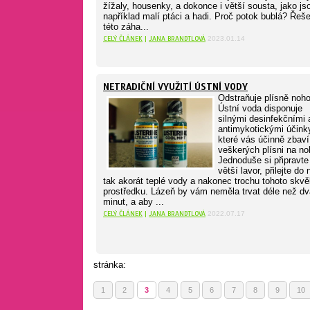
žížaly, housenky, a dokonce i větší sousta, jako js
například malí ptáci a hadi. Proč potok bublá? Řeš
této záha...
CELÝ ČLÁNEK
|
JANA BRANDTLOVÁ
2023.01.14
NETRADIČNÍ VYUŽITÍ ÚSTNÍ VODY
Odstraňuje plísně noh
Ústní voda disponuje
silnými desinfekčními 
antimykotickými účink
které vás účinně zbaví
veškerých plísni na no
Jednoduše si připravte
větší lavor, přilejte do 
tak akorát teplé vody a nakonec trochu tohoto skvě
prostředku. Lázeň by vám neměla trvat déle než dv
minut, a aby ...
CELÝ ČLÁNEK
|
JANA BRANDTLOVÁ
2022.07.17
stránka:
1
2
3
4
5
6
7
8
9
10