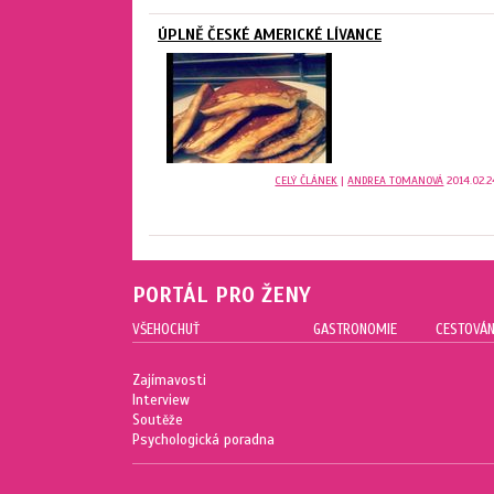
ÚPLNĚ ČESKÉ AMERICKÉ LÍVANCE
CELÝ ČLÁNEK
|
ANDREA TOMANOVÁ
2014.02.2
PORTÁL PRO ŽENY
VŠEHOCHUŤ
GASTRONOMIE
CESTOVÁN
Zajímavosti
Interview
Soutěže
Psychologická poradna