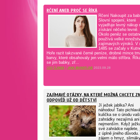
RČENÍ ANEB PROČ SE ŘÍKÁ
Rčení Nakoupit za ba
Slovní spojení, které
vyjadřuje levný nákup
získání něčeho levně.
Okolo peněz se ostatn
používá velké množstv
zajímavých výroků. V 
1485 se začaly v Kutn
Hoře razit takzvané černé peníze, drobné mince t
barvy, které obsahovaly jen velmi málo stříbra. Řík
se jim babky, zř...
CELÝ ČLÁNEK
|
JANA BRANDTLOVÁ
2023.09.28
ZAJÍMAVÉ OTÁZKY, NA KTERÉ MOŽNÁ CHCETE Z
ODPOVĚĎ UŽ OD DĚTSTVÍ
Jí ježek jablka? Ani
náhodou! Tato pichlav
kulička se o úrodu vaš
zahrádky nezajímá ani
nejmenším. Když ježk
své zahrádce najdete, 
z úplně jiného důvodu
zájem o hmyz, slimáky