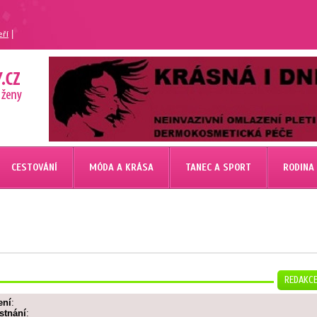
|
eří
CESTOVÁNÍ
MÓDA A KRÁSA
TANEC A SPORT
RODINA
REDAKC
ení
:
stnání
: