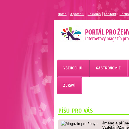
|
|
|
|
Home
O portálu
Reklama
Kontakt
Partn
MAGAZÍN PRO ŽENY
PORTÁL PRO ŽENY.CZ
VŠEHOCHUŤ
GASTRONOMIE
ZDRAVÍ
PÍŠU PRO VÁS
Jméno a příjm
Vzdělání/Zamě