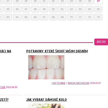
6
27
28
29
30
31
32
33
34
35
36
37
4
45
46
47
48
49
50
51
52
53
54
55
2
63
64
65
66
67
68
69
70
71
72
73
ARCHIV
RÁCI NA
POTRAVINY, KTERÉ ŠKODÍ VAŠIM DÁSNÍM
CELÝ ČLÁNEK
|
TEREZA NECHVÍLOVÁ
2019.10.07
RTOVÁ
2021.06.30
ZETÍ?
JAK VYBRAT DÁMSKÉ KOLO