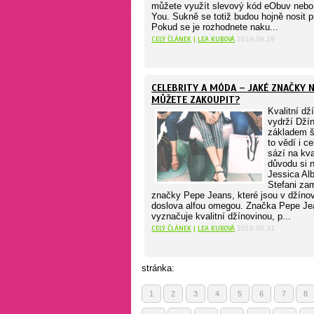
můžete využít slevový kód eObuv nebo
You. Sukně se totiž budou hojně nosit 
Pokud se je rozhodnete naku...
CELÝ ČLÁNEK
|
LEA KUBOVÁ
2019.09.19
CELEBRITY A MÓDA – JAKÉ ZNAČKY N
MŮŽETE ZAKOUPIT?
Kvalitní dž
vydrží Džín
základem š
to vědí i ce
sází na kval
důvodu si n
Jessica Al
Stefani zam
značky Pepe Jeans, které jsou v džín
doslova alfou omegou. Značka Pepe Je
vyznačuje kvalitní džínovinou, p...
CELÝ ČLÁNEK
|
LEA KUBOVÁ
2019.08.31
stránka:
1
2
3
4
5
6
7
8