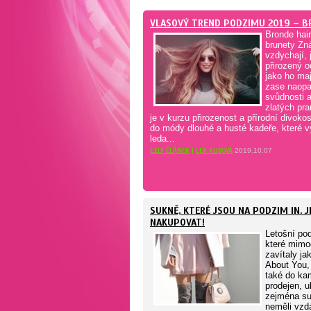
VLASOVÝ TREND PODZIMU 2019 – B
Bronde hair
brunety Zn
vzdychají, 
přirozený o
jako ho maj
zase naopa
svůdnosti a
zlatých pr
je v kurzu přirozenost a přírodní divokos
do módy dlouhé a husté kadeře, které v
leda...
CELÝ ČLÁNEK
|
LEA KUBOVÁ
2019.10.07
SUKNĚ, KTERÉ JSOU NA PODZIM IN. J
NAKUPOVAT!
Letošní po
které mim
zavítaly ja
About You,
také do k
prodejen, u
zejména s
neměli vzd