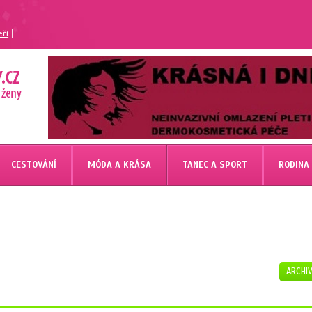
|
eří
CESTOVÁNÍ
MÓDA A KRÁSA
TANEC A SPORT
RODINA
ARCHI