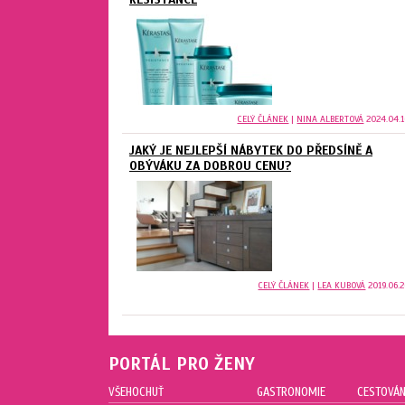
CELÝ ČLÁNEK
|
NINA ALBERTOVÁ
2024.04.1
JAKÝ JE NEJLEPŠÍ NÁBYTEK DO PŘEDSÍNĚ A
OBÝVÁKU ZA DOBROU CENU?
CELÝ ČLÁNEK
|
LEA KUBOVÁ
2019.06.2
PORTÁL PRO ŽENY
VŠEHOCHUŤ
GASTRONOMIE
CESTOVÁN