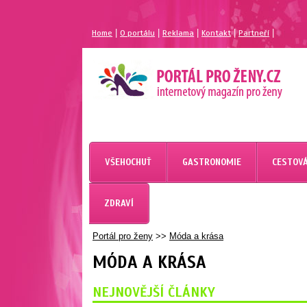
|
|
|
|
|
Home
O portálu
Reklama
Kontakt
Partneří
VŠEHOCHUŤ
GASTRONOMIE
CESTOVÁ
ZDRAVÍ
Portál pro ženy
>>
Móda a krása
MÓDA A KRÁSA
NEJNOVĚJŠÍ ČLÁNKY