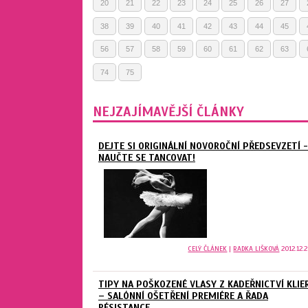
20
21
22
23
24
25
26
27
38
39
40
41
42
43
44
45
56
57
58
59
60
61
62
63
74
75
NEJZAJÍMAVĚJŠÍ ČLÁNKY
DEJTE SI ORIGINÁLNÍ NOVOROČNÍ PŘEDSEVZETÍ -
NAUČTE SE TANCOVAT!
CELÝ ČLÁNEK
|
RADKA LIŠKOVÁ
2012.12.2
TIPY NA POŠKOZENÉ VLASY Z KADEŘNICTVÍ KLIE
– SALÓNNÍ OŠETŘENÍ PREMIÉRE A ŘADA
RÉSISTANCE