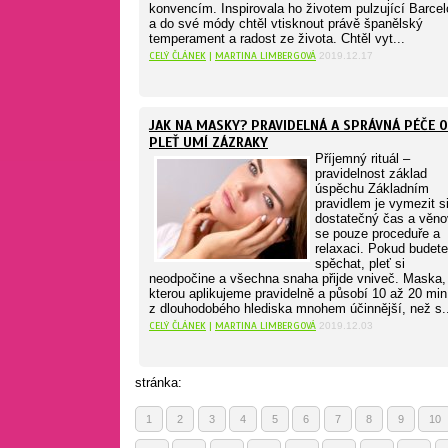
konvencím. Inspirovala ho životem pulzující Barce
a do své módy chtěl vtisknout právě španělský
temperament a radost ze života. Chtěl vyt...
CELÝ ČLÁNEK
|
MARTINA LIMBERGOVÁ
2019.12.17
JAK NA MASKY? PRAVIDELNÁ A SPRÁVNÁ PÉČE O
PLEŤ UMÍ ZÁZRAKY
Příjemný rituál –
pravidelnost základ
úspěchu Základním
pravidlem je vymezit s
dostatečný čas a věno
se pouze proceduře a
relaxaci. Pokud budete
spěchat, pleť si
neodpočine a všechna snaha přijde vniveč. Maska,
kterou aplikujeme pravidelně a působí 10 až 20 min,
z dlouhodobého hlediska mnohem účinnější, než s..
CELÝ ČLÁNEK
|
MARTINA LIMBERGOVÁ
2019.12.03
stránka:
1
2
3
4
5
6
7
8
9
10