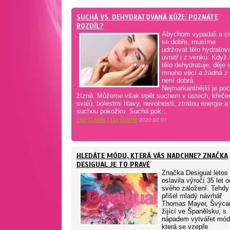
SUCHÁ VS. DEHYDRATOVANÁ KŮŽE: POZNÁTE
ROZDÍL?
Abychom vypadali a cít
se dobře, musíme
udržovat tělo hydratov
uvnitř i z venku. Když
tělo dehydratuje, děje 
mnoho věcí a žádná z 
není dobrá.
Nejmarkantnější je poc
žízně. Můžeme však trpět suchem v ústech, křeče
svalů, bolestmi hlavy, nevolností, ztrátou energie a
suchou pokožku. Suchá pok...
CELÝ ČLÁNEK
|
LEA KUBOVÁ
2020.02.07
HLEDÁTE MÓDU, KTERÁ VÁS NADCHNE? ZNAČKA
DESIGUAL JE TO PRAVÉ
Značka Desigual letos
oslavila výročí 35 let o
svého založení. Tehdy
přišel mladý návrhář
Thomas Mayer, Švýca
žijící ve Španělsku, s
nápadem vytvářet mód
která se vzepře