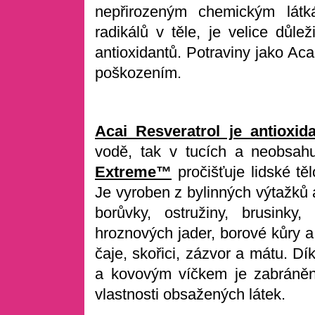
nepřirozeným chemickým látká
radikálů v těle, je velice důle
antioxidantů. Potraviny jako Ac
poškozením.
Acai Resveratrol je antioxid
vodě, tak v tucích a neobsahu
Extreme™
pročišťuje lidské tě
Je vyroben z bylinných výtažků 
borůvky, ostružiny, brusinky,
hroznových jader, borové kůry a
čaje, skořici, zázvor a mátu. Dí
a kovovým víčkem je zabráněno
vlastnosti obsažených látek.