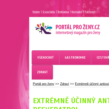
|
|
|
|
|
Home
O portálu
Reklama
Kontakt
Partneří
MAGAZÍN PRO ŽENY
PORTÁL PRO ŽENY.CZ
VŠEHOCHUŤ
GASTRONOMIE
CESTOVÁ
ZDRAVÍ
Portál pro ženy
>>
Zdraví
>>
Extrémně účinný antioxi
EXTRÉMNĚ ÚČINNÝ ANT