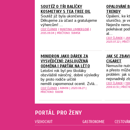
SOUTĚŽ O TŘI BALÍČKY
OPALOVÁNÍ B
KOSMETIKY S TEA TREE OIL
TRENDY
Soutěž již byla ukončena.
Opálení, ke k
Děkujeme za účast a gratulujeme
sluníčko, je 
výhercům! ...
Nejenže nemu
polehávat pod
CELÝ ČLÁNEK
|
MARTINA LIMBERGOVÁ
|
2015.09.04 | PŘEČTENO: 31845X
al...
CELÝ ČLÁNEK
|
JA
2023.07.22 | PŘEČ
MINIDRON JAKO DÁREK ZA
JAK SE ZBAV
VYSVĚDČENÍ: ZASLOUŽENÁ
CIGARET
ODMĚNA I PARŤÁK NA LÉTO
Nemusíte nutn
a přesto můžet
Letošní rok byl pro školáky
problém: jak s
obzvláště náročný, dobré výsledky
nejsnadněji zb
by proto rodiče určitě
CELÝ ČLÁNEK
|
TER
neměli zapomenout ocenit. Zvlá...
2019.10.31 | PŘEČT
CELÝ ČLÁNEK
| ADMIN | 2020.06.27 |
PŘEČTENO: 31619X
PORTÁL PRO ŽENY
VŠEHOCHUŤ
GASTRONOMIE
CESTOVÁN