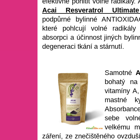
efektivně pohltit volné radikály.
Acai Resveratrol Ultimat
podpůrné bylinné ANTIOXID
které pohlcují volné radikály
absorpci a účinnost jiných byli
degeneraci tkání a stárnutí.
Samotné
A
bohatý na 
vitamíny A,
mastné k
Absorbance
sebe volné
velkému mn
záření, ze znečištěného ovzduší