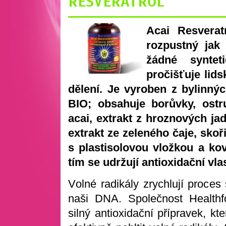
RESVERATROL
Acai Resvera
rozpustný jak
žádné syntet
pročišťuje lid
dělení. Je vyroben z bylinnýc
BIO; obsahuje borůvky, ostru
acai, extrakt z hroznových ja
extrakt ze zeleného čaje, skoř
s plastisolovou vložkou a k
tím se udržují antioxidační vl
V
olné radikály zrychlují proces 
naši DNA. Společnost Healthfo
silný antioxidační přípravek, kt