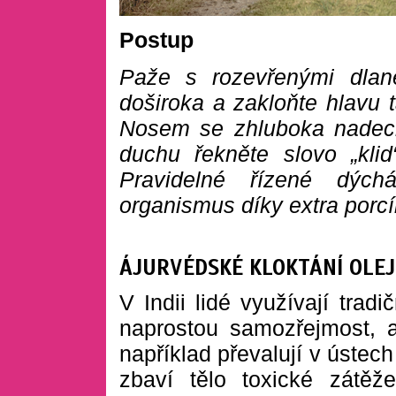
Postup
Paže s rozevřenými dlan
doširoka a zakloňte hlavu t
Nosem se zhluboka nadech
duchu řekněte slovo „klid
Pravidelné řízené dýchá
organismus díky extra porcí
ÁJURVÉDSKÉ KLOKTÁNÍ OLEJ
V Indii lidé využívají trad
naprostou samozřejmost, a
například převalují v ústech 
zbaví tělo toxické zátě