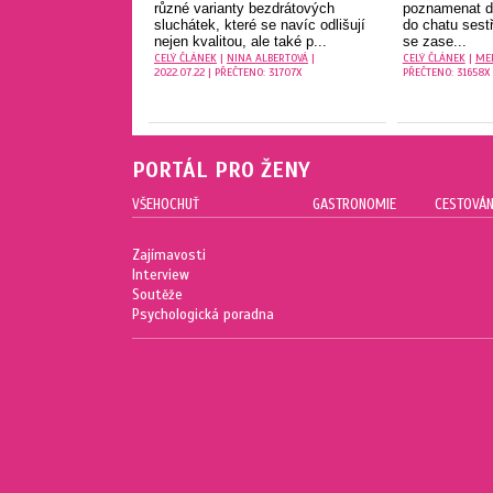
různé varianty bezdrátových
poznamenat do
sluchátek, které se navíc odlišují
do chatu sest
nejen kvalitou, ale také p...
se zase...
CELÝ ČLÁNEK
|
NINA ALBERTOVÁ
|
CELÝ ČLÁNEK
|
ME
2022.07.22 | PŘEČTENO: 31707X
PŘEČTENO: 31658X
PORTÁL PRO ŽENY
VŠEHOCHUŤ
GASTRONOMIE
CESTOVÁN
Zajímavosti
Interview
Soutěže
Psychologická poradna