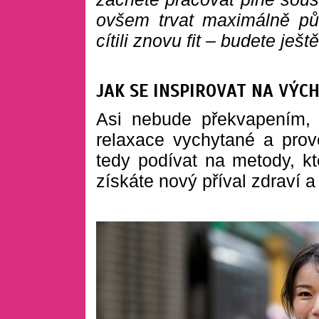
ovšem trvat maximálně půl
cítili znovu fit – budete ješt
JAK SE INSPIROVAT NA VÝC
Asi nebude překvapením,
relaxace vychytané a prově
tedy podívat na metody, kt
získáte nový příval zdraví a