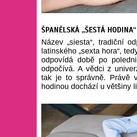
ŠPANĚLSKÁ „ŠESTÁ HODINA
Název „siesta“, tradiční o
latinského „sexta hora“, te
odpovídá době po poledn
odpočívá. A vědci z univer
tak je to správně. Právě 
hodinou dochází u většiny l