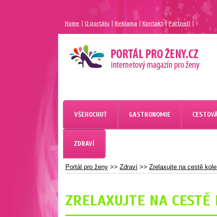
|
|
|
|
|
Home
O portálu
Reklama
Kontakt
Partneří
MAGAZÍN PRO ŽENY
PORTÁL PRO ŽENY.CZ
VŠEHOCHUŤ
GASTRONOMIE
CESTOVÁ
ZDRAVÍ
Portál pro ženy
>>
Zdraví
>>
Zrelaxujte na cestě kol
ZRELAXUJTE NA CESTĚ