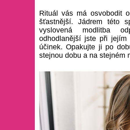
Rituál vás má osvobodit o
šťastnější. Jádrem této s
vyslovená modlitba od
odhodlanější jste při jejím
účinek. Opakujte ji po do
stejnou dobu a na stejném 