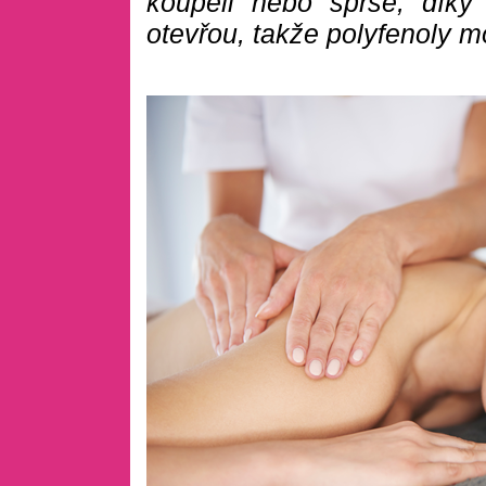
koupeli nebo sprše, díky
otevřou, takže polyfenoly m