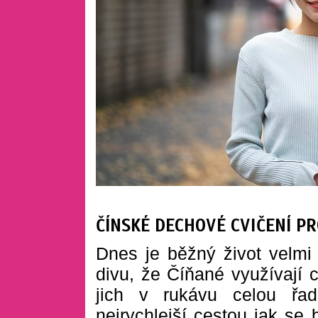
ČÍNSKÉ DECHOVÉ CVIČENÍ PR
Dnes je běžný život velmi 
divu, že Číňané využívají 
jich v rukávu celou řad
nejrychlejší cestou jak se b