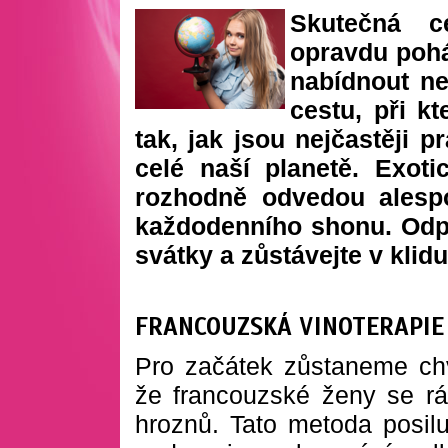
Skutečná c
opravdu pohá
nabídnout n
cestu, při k
tak, jak jsou nejčastěji 
celé naší planetě. Exot
rozhodně odvedou alesp
každodenního shonu. Odpoč
svátky a zůstávejte v klid
FRANCOUZSKÁ VINOTERAPIE 
Pro začátek zůstaneme chv
že francouzské ženy se rá
hroznů. Tato metoda posilu