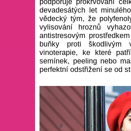
podporuje prokrvování cel
devadesátých let minulého 
vědecký tým, že polyfenol
vylisování hroznů vyhaz
antistresovým prostředkem 
buňky proti škodlivým 
vinoterapie, ke které pat
semínek, peeling nebo ma
perfektní odstřižení se od 