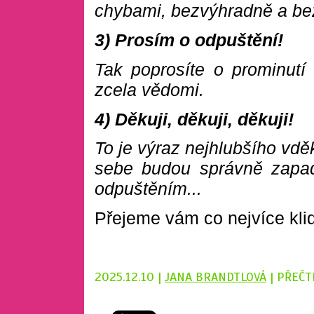
chybami, bezvýhradně a be
3) Prosím o odpuštění!
Tak poprosíte o prominutí v
zcela vědomi.
4) Děkuji, děkuji, děkuji!
To je výraz nejhlubšího vdě
sebe budou správně zapad
odpuštěním...
Přejeme vám co nejvíce kli
2025.12.10 |
JANA BRANDTLOVÁ
| PŘEČT