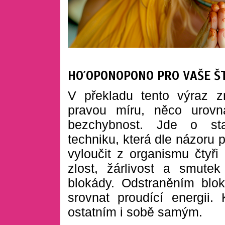
HO´OPONOPONO PRO VAŠE ŠT
V překladu tento výraz 
pravou míru, něco urovn
bezchybnost. Jde o sta
techniku, která dle názoru
vyloučit z organismu čtyři 
zlost, žárlivost a smute
blokády. Odstraněním blok
srovnat proudící energii.
ostatním 