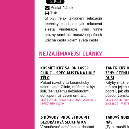
Poslat článek
Tisk
Štítky:
relax
zklidnění
relaxační
techniky
meditace
jak relaxovat
siesta
vinoterapie
víno
vinné
hrozny
semínka
masáž
odpočinek
útěcha
cesta kolem světa
cesta
NEJZAJÍMAVĚJŠÍ ČLÁNKY
KOSMETICKÝ SALON LASER
TANTRICKÝ 
CLINIC - SPECIALISTA NA HOLÉ
ŽENY: ČTENÍ
TĚLO
DUŠI
Pokud navštívíte kosmetický
Kdyby muži věd
salon Laser Clinic, můžete si být
má pro jejich 
jisti, že vašemu nežádoucímu
poprsí, jak ob
ochlupení už zvoní umírá...
působí ženská
CELÝ ČLÁNEK
|
NINA ALBERTOVÁ
| 2023.01.10
CELÝ ČLÁNEK
|
REN
| PŘEČTENO: 31616X
2017.11.03 | PŘEČT
3 DŮVODY, PROČ SI KOUPIT
TAKOVÝ NOR
BEZDRÁTOVÁ SLUCHÁTKA
NÁS
V současné době jsou k dostání
„Ty si musíš 