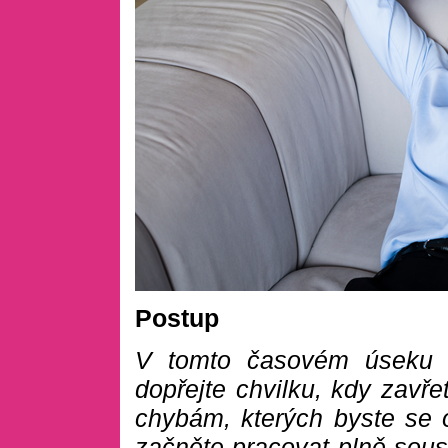
Postup
V tomto časovém úseku (
dopřejte chvilku, kdy zavř
chybám, kterých byste se 
začněte pracovat plně sous