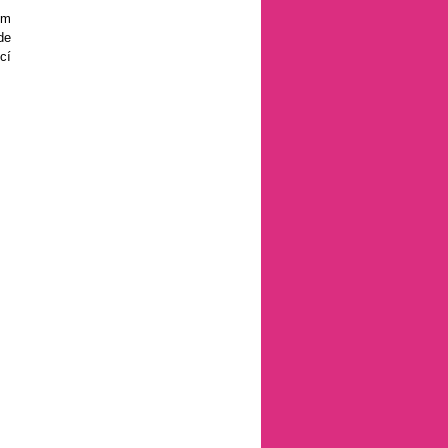
em
de
cí
R!