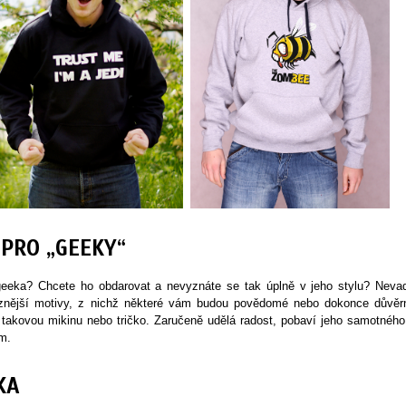
 PRO „GEEKY“
eeka? Chcete ho obdarovat a nevyznáte se tak úplně v jeho stylu? Nevad
jrůznější motivy, z nichž některé vám budou povědomé nebo dokonce důvěr
akovou mikinu nebo tričko. Zaručeně udělá radost, pobaví jeho samotného
em.
KA