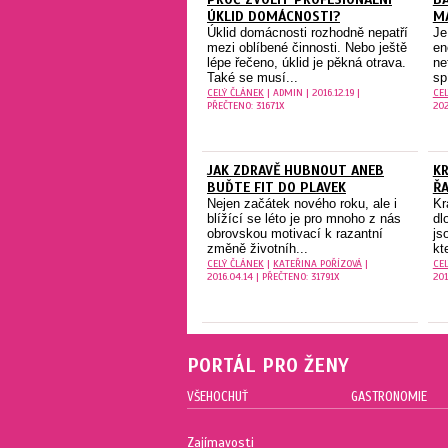
ÚKLID DOMÁCNOSTI?
M
Úklid domácnosti rozhodně nepatří
Je
mezi oblíbené činnosti. Nebo ještě
en
lépe řečeno, úklid je pěkná otrava.
ne
Také se musí...
sp
CELÝ ČLÁNEK
| ADMIN | 2016.12.19 |
CE
PŘEČTENO: 31671X
202
JAK ZDRAVĚ HUBNOUT ANEB
KR
BUĎTE FIT DO PLAVEK
ŘA
Nejen začátek nového roku, ale i
Kr
blížící se léto je pro mnoho z nás
dl
obrovskou motivací k razantní
js
změně životníh...
kt
CELÝ ČLÁNEK
|
KATEŘINA POŘÍZOVÁ
|
CE
2016.04.14 | PŘEČTENO: 31791X
201
PORTÁL PRO ŽENY
VŠEHOCHUŤ
GASTRONOMIE
Zajímavosti