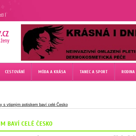
|
eří
CESTOVÁNÍ
MÓDA A KRÁSA
TANEC A SPORT
RODINA
y s vtipným potiskem baví celé Česko
M BAVÍ CELÉ ČESKO