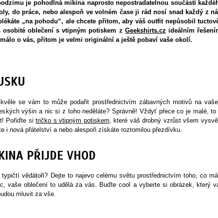
odzimu je pohodlná mikina naprosto nepostradatelnou součástí každé
oly, do práce, nebo alespoň ve volném čase ji rád nosí snad každý z ná
blékáte „na pohodu“, ale chcete přitom, aby váš outfit nepůsobil tuctov
s osobité oblečení s vtipným potiskem z
Geekshirts.cz
ideálním řešení
málo o vás, přitom je velmi originální a ještě pobaví vaše okolí.
USKU
Skvěle se vám to může podařit prostřednictvím zábavných motivů na vaš
beských výšin a nic si z toho neděláte? Správně! Vždyť přece co je malé, to 
! Pořiďte si
tričko s vtipným potiskem
, které váš drobný vzrůst všem vysvět
 i nová přátelství a nebo alespoň získáte roztomilou přezdívku.
IKINA PŘIJDE VHOD
 typičtí vědátoři? Dejte to najevo celému světu prostřednictvím toho, co má
c, vaše oblečení to udělá za vás. Buďte cool a vyberte si obrázek, který v
udou mluvit za vše.