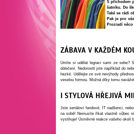
S příchodem p
šatníku. Do šk
Také se rádi o
Pak je pro vá
Prozradí něco 
ZÁBAVA V KAŽDÉM KO
Umíte si udělat legraci sami ze sebe? 
oblečení. Nedorostli jste například do ne
hezké. Udělejte ze své nevýhody přednost
veselou formou. Možná díky tomu navážete
I STYLOVÁ HŘEJIVÁ M
Jste seriáloví fandové, IT nadšenci, nebo
na sobě! Nemusíte říkat vlastně vůbec ni
vystihuje! Úsměvné reakce vašeho okolí b