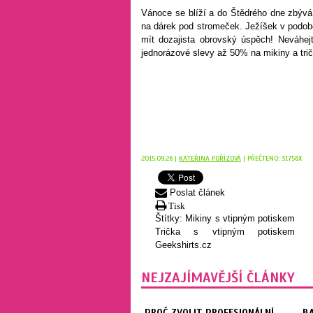
Vánoce se blíží a do Štědrého dne zbýv
na dárek pod stromeček. Ježíšek v podobě
mít dozajista obrovský úspěch! Neváhejt
jednorázové slevy až 50% 
2015.09.26 |
KATEŘINA POŘÍZOVÁ
| PŘEČTENO: 31756X
Poslat článek
Tisk
Štítky:
Mikiny s vtipným potiskem
Trička s vtipným potiskem
Geekshirts.cz
NEJZAJÍMAVĚJŠÍ ČLÁNKY
PROČ ZVOLIT PROFESIONÁLNÍ
BA