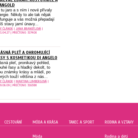
ANGOLD
 tu jaro a s ním i nové přívaly
ergie. Někdy to ale tak nějak
funguje a vás možná přepadají
íš stavy jarní únavy...
LÝ ČLÁNEK
|
JANA BRANDTLOVÁ
|
1.04.27 | PŘEČTENO: 31740X
ÁSNÁ PLEŤ A OHROMUJÍCÍ
SY S KOSMETIKOU DI ANGELO
ásná pleť, pronikavý pohled,
ouhé řasy a hladký dekolt, to
ou známky krásy a mládí, po
erých touží většina z nás...
LÝ ČLÁNEK
|
MARTINA LIMBERGOVÁ
|
9.06.09 | PŘEČTENO: 31638X
CESTOVÁNÍ
MÓDA A KRÁSA
TANEC A SPORT
RODINA A VZTAHY
Móda
Rodina a děti