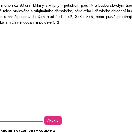
á méně než 90 dní.
Mikiny s vtipným potiskem
jsou IN a budou skvělým tip
 takto stylového a originálního dámského, pánského i dětského oblečení bu
e a využijte pravidelných akcí 1+1, 2+2, 3+3 i 5+5, nebo právě probíhají
na mikiny a trička s rychlým dodáním po celé Č
ARCHIV
REVNÉ ZDRAVÍ. KUSTOVNICE A