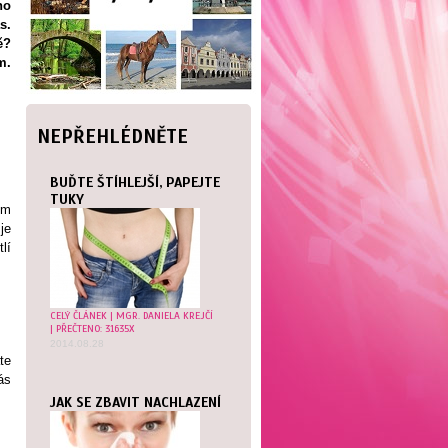
ho
s.
ě?
m.
NEPŘEHLÉDNĚTE
BUĎTE ŠTÍHLEJŠÍ, PAPEJTE
TUKY
em
je
lí
CELÝ ČLÁNEK
|
MGR. DANIELA KREJČÍ
| PŘEČTENO: 31635X
2014.08.28
te
ás
JAK SE ZBAVIT NACHLAZENÍ