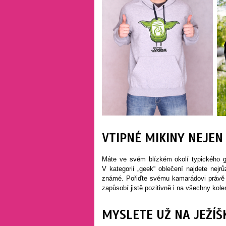
VTIPNÉ MIKINY NEJEN
Máte ve svém blízkém okolí typického g
V kategorii „geek“ oblečení najdete ne
známé. Pořiďte svému kamarádovi právě t
zapůsobí jistě pozitivně i na všechny kol
MYSLETE UŽ NA JEŽÍŠ