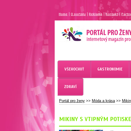
|
|
|
|
Home
O portálu
Reklama
Kontakt
Partn
MAGAZÍN PRO ŽENY
PORTÁL PRO ŽENY.CZ
VŠEHOCHUŤ
GASTRONOMIE
ZDRAVÍ
Portál pro ženy
>>
Móda a krása
>>
Mikin
MIKINY S VTIPNÝM POTISKE