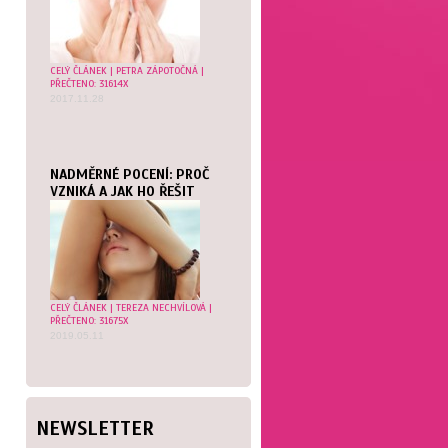
CELÝ ČLÁNEK
|
PETRA ZÁPOTOČNÁ
|
PŘEČTENO: 31614X
2017.11.28
NADMĚRNÉ POCENÍ: PROČ
VZNIKÁ A JAK HO ŘEŠIT
CELÝ ČLÁNEK
|
TEREZA NECHVÍLOVÁ
|
PŘEČTENO: 31675X
2019.05.11
NEWSLETTER