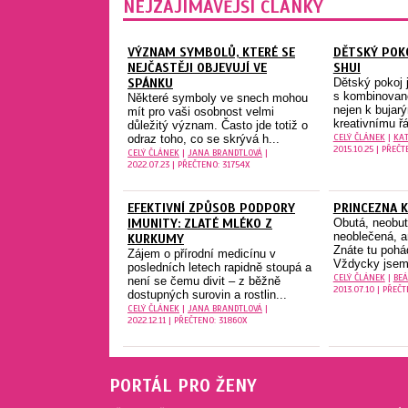
NEJZAJÍMAVĚJŠÍ ČLÁNKY
VÝZNAM SYMBOLŮ, KTERÉ SE
DĚTSKÝ POK
NEJČASTĚJI OBJEVUJÍ VE
SHUI
SPÁNKU
Dětský pokoj 
s kombinovano
Některé symboly ve snech mohou
nejen k buja
mít pro vaši osobnost velmi
kreativnímu řá
důležitý význam. Často jde totiž o
CELÝ ČLÁNEK
|
KA
odraz toho, co se skrývá h...
2015.10.25 | PŘEČT
CELÝ ČLÁNEK
|
JANA BRANDTLOVÁ
|
2022.07.23 | PŘEČTENO: 31754X
EFEKTIVNÍ ZPŮSOB PODPORY
PRINCEZNA 
IMUNITY: ZLATÉ MLÉKO Z
Obutá, neobut
neoblečená, a
KURKUMY
Znáte tu pohá
Zájem o přírodní medicínu v
Vždycky jsem j
posledních letech rapidně stoupá a
CELÝ ČLÁNEK
|
BEÁ
není se čemu divit – z běžně
2013.07.10 | PŘEČ
dostupných surovin a rostlin...
CELÝ ČLÁNEK
|
JANA BRANDTLOVÁ
|
2022.12.11 | PŘEČTENO: 31860X
PORTÁL PRO ŽENY