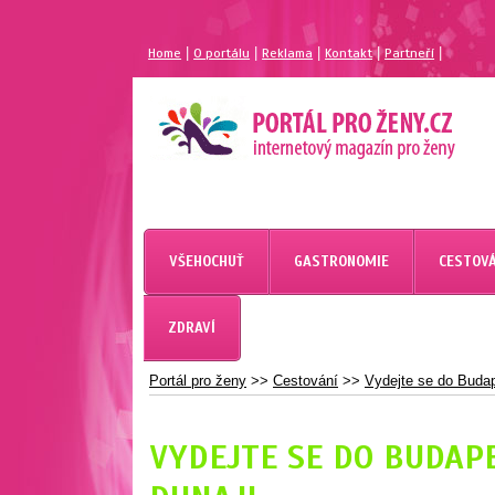
|
|
|
|
|
Home
O portálu
Reklama
Kontakt
Partneří
MAGAZÍN PRO ŽENY
PORTÁL PRO ŽENY.CZ
VŠEHOCHUŤ
GASTRONOMIE
CESTOVÁ
ZDRAVÍ
Portál pro ženy
>>
Cestování
>>
Vydejte se do Budape
VYDEJTE SE DO BUDAPE