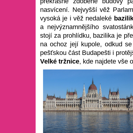
překrásně zdobené budovy pa
nasvícení. Nejvyšší věž Parla
vysoká je i věž nedaleké
bazil
a nejvýznamnějšího svatostán
stojí za prohlídku, bazilika je 
na ochoz její kupole, odkud s
pešťskou část Budapešti i protě
Velké tržnice
, kde najdete vše o