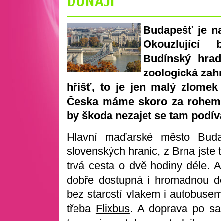
DUNAJI
Budapešť je na
Okouzlující 
Budínský hrad
zoologická zahr
hřišť, to je jen malý zlomek
Česka máme skoro za rohem a
by škoda nezajet se tam podív
Hlavní maďarské město Buda
slovenských hranic, z Brna jste
trvá cesta o dvě hodiny déle. 
dobře dostupná i hromadnou d
bez starostí vlakem i autobusem
třeba
Flixbus
. A doprava po sa