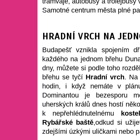
tramvaje, autobusy a trolejbusy
Samotné centrum města plné pam
HRADNÍ VRCH NA JED
Budapešť vznikla spojením d
každého na jednom břehu Dunaj
dny, můžete si podle toho rozdě
břehu se tyčí
Hradní vrch
. Na
hodin, i když nemáte v plánu 
Dominantou je bezesporu m
uherských králů dnes hostí něko
k nepřehlédnutelnému
koste
Rybářské baště
,odkud si užije
zdejšími úzkými uličkami nebo 