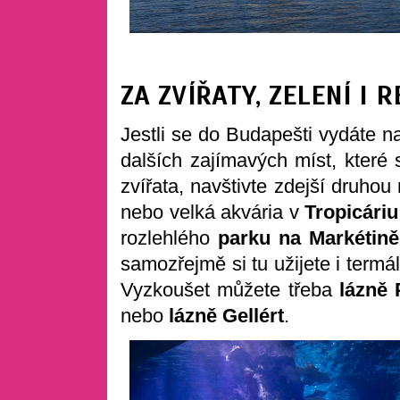
ZA ZVÍŘATY, ZELENÍ I 
Jestli se do Budapešti vydáte n
dalších zajímavých míst, které 
zvířata, navštivte zdejší druhou
nebo velká akvária v
Tropicáriu
rozlehlého
parku na Markétině
samozřejmě si tu užijete i termá
Vyzkoušet můžete třeba
lázně 
nebo
lázně Gellért
.