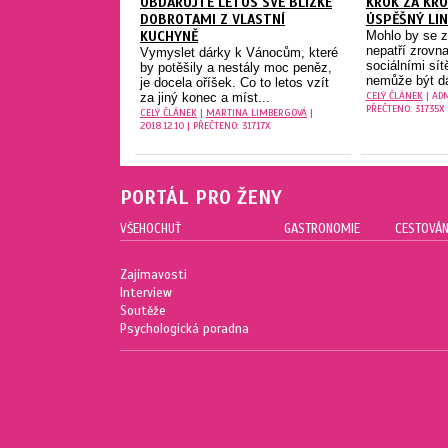
OBDARUJTE LETOS SVÉ BLÍZKÉ
KROK ZA KRO
DOBROTAMI Z VLASTNÍ
ÚSPĚŠNÝ LIN
KUCHYNĚ
Mohlo by se z
nepatří zrovn
Vymyslet dárky k Vánocům, které
sociálními sít
by potěšily a nestály moc peněz,
nemůže být dál
je docela oříšek. Co to letos vzít
CELÝ ČLÁNEK
| ADM
za jiný konec a míst...
PŘEČTENO: 31735X
CELÝ ČLÁNEK
|
MARTINA LIMBERGOVÁ
|
2018.12.10 | PŘEČTENO: 31717X
PORTÁL PRO ŽENY
VŠEHOCHUŤ
GASTRONOMIE
CESTOVÁN
Zajímavosti
Interview
Soutěže
Psychologická poradna