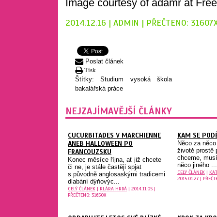
Image courtesy of adamr at Free
2014.12.16 | ADMIN | PŘEČTENO: 31607
Poslat článek
Tisk
Štítky:
Studium
vysoká škola
bakalářská práce
NEJZAJÍMAVĚJŠÍ ČLÁNKY
CUCURBITADES V MARCHIENNE
KAM SE PODĚ
ANEB HALLOWEEN PO
Něco za něco –
životě prostě 
FRANCOUZSKU
chceme, musí
Konec měsíce října, ať již chcete
něco jiného ...
či ne, je stále častěji spjat
CELÝ ČLÁNEK
|
KAT
s původně anglosaskými tradicemi
2015.01.27 | PŘEČT
dlabání dýňovýc...
CELÝ ČLÁNEK
|
KLÁRA HRDÁ
| 2014.11.05 |
PŘEČTENO: 31650X