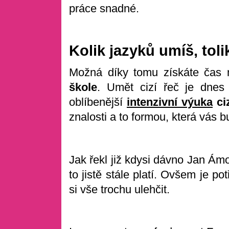
práce snadné.
Kolik jazyků umíš, toli
Možná díky tomu získáte čas n
škole
. Umět cizí řeč je dnes 
oblíbenější
intenzivní výuka
ci
znalosti a to formou, která vás bu
Jak řekl již kdysi dávno Jan Ámos
to jistě stále platí. Ovšem je p
si vše trochu ulehčit.