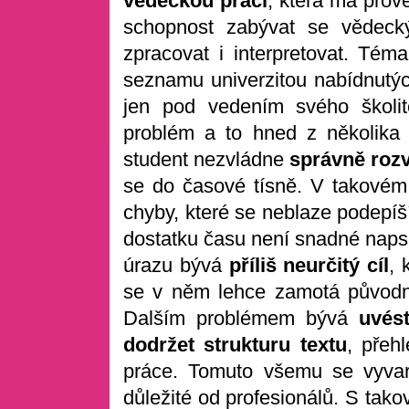
věděckou práci
, která má prov
schopnost zabývat se vědec
zpracovat i interpretovat. Tém
seznamu univerzitou nabídnutých
jen pod vedením svého školi
problém a to hned z několika 
student nezvládne
správně roz
se do časové tísně. V takovém 
chyby, které se neblaze podepíš
dostatku času není snadné naps
úrazu bývá
příliš neurčitý cíl
, 
se v něm lehce zamotá původní
Dalším problémem bývá
uvést
dodržet strukturu textu
, přeh
práce. Tomuto všemu se vyvar
důležité od profesionálů. S tak