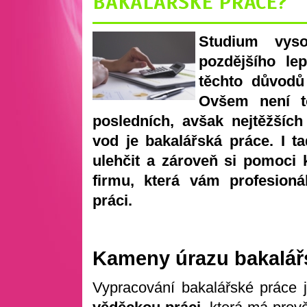
BAKALÁŘSKÉ PRÁCE?
Studium vyso
pozdějšího le
těchto důvodů
Ovšem není to
posledních, avšak nejtěžšíc
vod je bakalářská práce. I ta
ulehčit a zároveň si pomoci 
firmu, která vám profesioná
práci.
Kameny úrazu bakalář
Vypracování bakalářské práce 