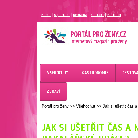
|
|
|
|
|
Home
O portálu
Reklama
Kontakt
Partneří
MAGAZÍN PRO ŽENY
PORTÁL PRO ŽENY.CZ
VŠEHOCHUŤ
GASTRONOMIE
CESTOVÁ
ZDRAVÍ
Portál pro ženy
>>
Všehochuť
>>
Jak si ušetřit čas 
JAK SI UŠETŘIT ČAS A