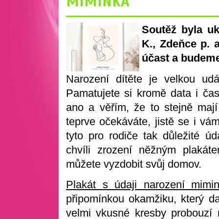
MIMINKA
Soutěž byla u
K., Zdeňce p. 
účast a budeme 
Narození dítěte je velkou udá
Pamatujete si kromě data i čas
ano a věřím, že to stejně mají
teprve očekáváte, jistě se i vá
tyto pro rodiče tak důležité ú
chvíli zrození něžným plakát
můžete vyzdobit svůj domov.
Plakát s údaji narození mimi
připomínkou okamžiku, který d
velmi vkusné kresby probouzí 