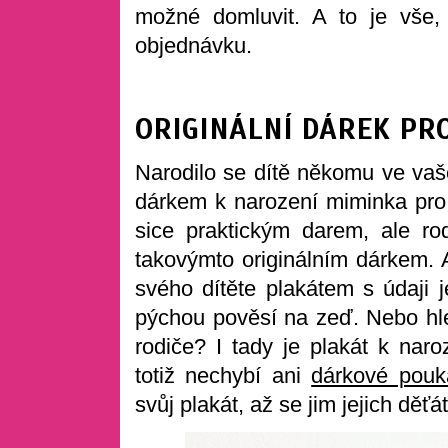
možné domluvit. A to je vše,
objednávku.
ORIGINÁLNÍ DÁREK PRO
Narodilo se dítě někomu ve vaše
dárkem k narození miminka pro 
sice praktickým darem, ale rod
takovýmto originálním dárkem. 
svého dítěte plakátem s údaji je
pýchou pověsí na zeď. Nebo hle
rodiče? I tady je plakát k nar
totiž nechybí ani
dárkové pouk
svůj plakát, až se jim jejich děťá