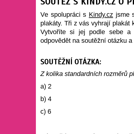
SOUTĚŽ S KINDY.CZ O
Ve spolupráci s
Kindy.cz
jsme si
plakáty. Tři z vás vyhrají plak
Vytvoříte si jej podle sebe 
odpovědět na soutěžní otázku a m
SOUTĚŽNÍ OTÁZKA:
Z kolika standardních rozměrů p
a) 2
b) 4
c) 6