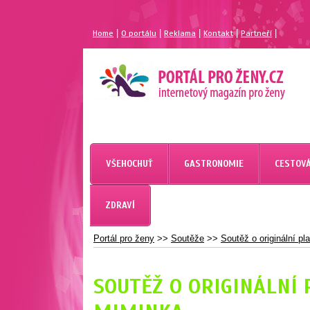
|
|
|
|
|
Home
O portálu
Reklama
Kontakt
Partneří
MAGAZÍN PRO ŽENY
PORTÁL PRO ŽENY.CZ
VŠEHOCHUŤ
GASTRONOMIE
CESTOVÁ
ZDRAVÍ
Portál pro ženy
>>
Soutěže
>>
Soutěž o originální p
SOUTĚŽ O ORIGINÁLNÍ 