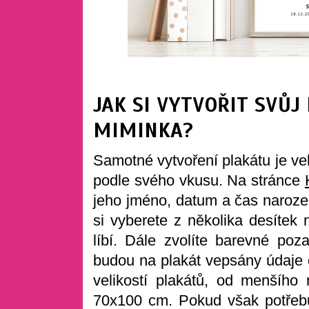
JAK SI VYTVOŘIT SVŮJ
MIMINKA?
Samotné vytvoření plakátu je velm
podle svého vkusu. Na stránce
jeho jméno, datum a čas narozen
si vyberete z několika desítek 
líbí. Dále zvolíte barevné poz
budou na plakát vepsány údaje 
velikostí plakátů, od menšíh
70x100 cm. Pokud však potřebuje