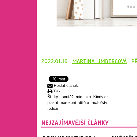
2022.01.19 |
MARTINA LIMBERGOVÁ
| P
Poslat článek
Tisk
Štítky:
soutěž
miminko
Kindy.cz
plakát
narození dítěte
mateřství
rodiče
NEJZAJÍMAVĚJŠÍ ČLÁNKY