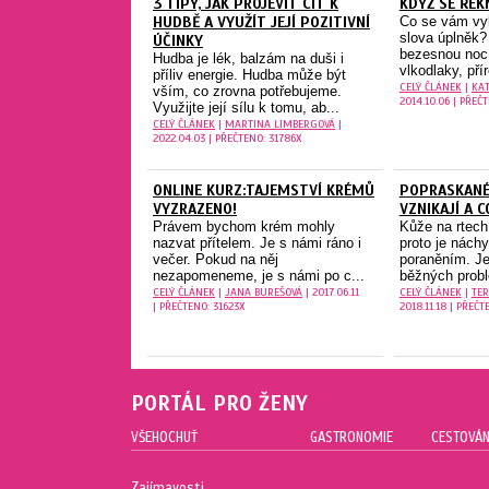
3 TIPY, JAK PROJEVIT CIT K
KDYŽ SE ŘEK
HUDBĚ A VYUŽÍT JEJÍ POZITIVNÍ
Co se vám vyb
slova úplněk?
ÚČINKY
bezesnou noc,
Hudba je lék, balzám na duši i
vlkodlaky, přír
příliv energie. Hudba může být
CELÝ ČLÁNEK
|
KAT
vším, co zrovna potřebujeme.
2014.10.06 | PŘEČ
Využijte její sílu k tomu, ab...
CELÝ ČLÁNEK
|
MARTINA LIMBERGOVÁ
|
2022.04.03 | PŘEČTENO: 31786X
ONLINE KURZ:TAJEMSTVÍ KRÉMŮ
POPRASKANÉ
VYZRAZENO!
VZNIKAJÍ A C
Právem bychom krém mohly
Kůže na rtech
nazvat přítelem. Je s námi ráno i
proto je nách
večer. Pokud na něj
poraněním. J
nezapomeneme, je s námi po c...
běžných probl
CELÝ ČLÁNEK
|
JANA BUREŠOVÁ
| 2017.06.11
CELÝ ČLÁNEK
|
TER
| PŘEČTENO: 31623X
2018.11.18 | PŘEČT
PORTÁL PRO ŽENY
VŠEHOCHUŤ
GASTRONOMIE
CESTOVÁN
Zajímavosti