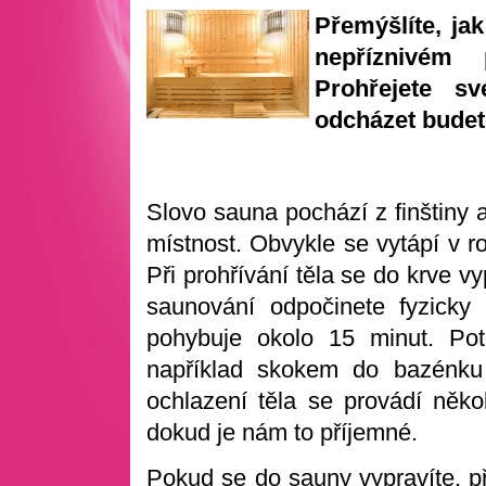
Přemýšlíte, jak
nepříznivém 
Prohřejete s
odcházet budete
Slovo sauna pochází z finštiny
místnost. Obvykle se vytápí v 
Při prohřívání těla se do krve vyp
saunování odpočinete fyzicky
pohybuje okolo 15 minut. Pot
například skokem do bazénku
ochlazení těla se provádí někol
dokud je nám to příjemné.
Pokud se do sauny vypravíte, př