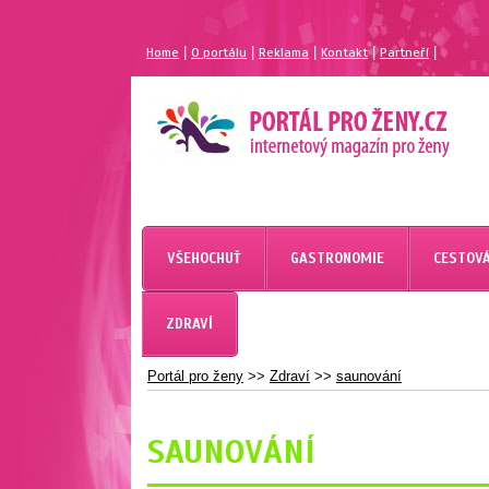
|
|
|
|
|
Home
O portálu
Reklama
Kontakt
Partneří
MAGAZÍN PRO ŽENY
PORTÁL PRO ŽENY.CZ
VŠEHOCHUŤ
GASTRONOMIE
CESTOVÁ
ZDRAVÍ
Portál pro ženy
>>
Zdraví
>>
saunování
SAUNOVÁNÍ