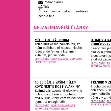
Poslat článek
Tisk
Štítky:
sauna
zdraví
wellness
péče o tělo
NEJZAJÍMAVĚJŠÍ ČLÁNKY
MŮJ STOLETÝ HRDINA
ÚTRAPY A R
Tahle knížka mě zaujala tak, že
RODIČOVSTV
mám potřebu o ní napsat. Nechci
Každý den je
fušovat do řemesla literárním
školky autob
kritikům, jen se podělí...
z cestování j
CELÝ ČLÁNEK
|
JITKA RÁZKOVÁ
| 2014.02.06
studnicí zábav
| PŘEČTENO: 31757X
CELÝ ČLÁNEK
|
ME
PŘEČTENO: 31622X
CO SE DĚJE S VAŠÍM TĚLEM,
TRÉNINK V 
KDYŽ NEJÍTE DOST VLÁKNINY
Trochu pro od
ochlazení v 
Zajímá vás tajemství efektivního
jsem zařadila
hubnutí a zdravého životního
trénuju v zimě
stylu? Trik, který vám zajistí pocit
CELÝ ČLÁNEK
|
ELI
sytosti a energie běh...
2014.07.20 | PŘEČ
CELÝ ČLÁNEK
|
TEREZA NECHVÍLOVÁ
|
2019.04.06 | PŘEČTENO: 31636X