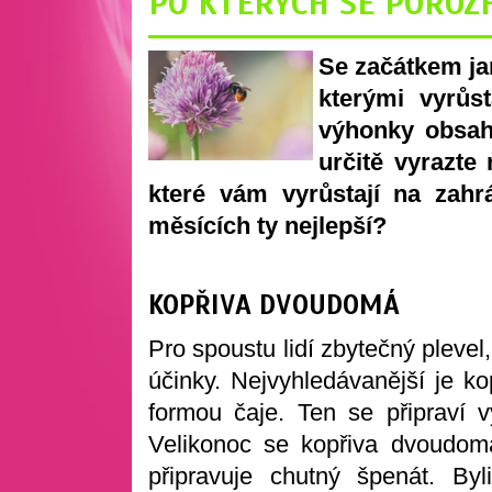
PO KTERÝCH SE POROZ
Se začátkem ja
kterými vyrůst
výhonky obsahu
určitě vyrazte 
které vám vyrůstají na zahr
měsících ty nejlepší?
KOPŘIVA DVOUDOMÁ
Pro spoustu lidí zbytečný pleve
účinky. Nejvyhledávanější je ko
formou čaje. Ten se připraví 
Velikonoc se kopřiva dvoudom
připravuje chutný špenát. By