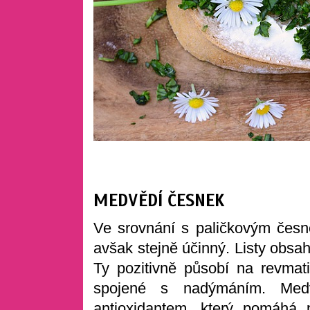
MEDVĚDÍ ČESNEK
Ve srovnání s paličkovým česn
avšak stejně účinný. Listy obsa
Ty pozitivně působí na revmati
spojené s nadýmáním. Medv
antioxidantem, který pomáhá 