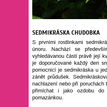
SEDMIKRÁSKA CHUDOBKA
S prvními rostlinkami sedmik
únoru. Nachází se předevší
vyhledávanou částí právě její k
je doporučované každý den sn
pomocnicí je sedmikráska u jed
zánět průdušek. Sedmikrásková
nachlazení nebo při poruchách t
přimíchat i jako ozdobu do
pomazánkou.