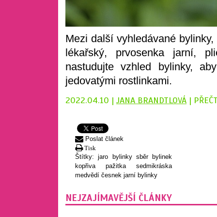
Mezi další vyhledávané bylinky, k
lékařský, prvosenka jarní, p
nastudujte vzhled bylinky, 
jedovatými rostlinkami.
2022.04.10 |
JANA BRANDTLOVÁ
| PŘEČ
Poslat článek
Tisk
Štítky:
jaro
bylinky
sběr bylinek
kopřiva
pažitka
sedmikráska
medvědí česnek
jarní bylinky
NEJZAJÍMAVĚJŠÍ ČLÁNKY