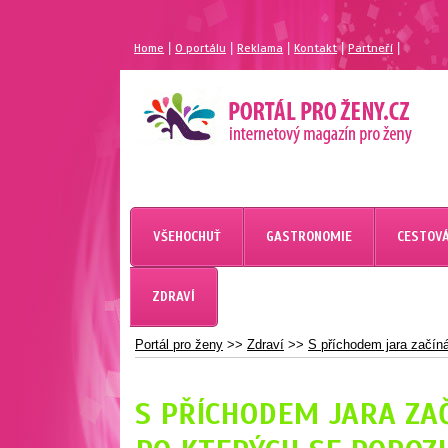
|
|
|
|
|
Home
O portálu
Reklama
Kontakt
Partneří
MAGAZÍN PRO ŽENY
PORTÁL PRO ŽENY.CZ
VŠEHOCHUŤ
GASTRONOMIE
CESTOVÁ
ZDRAVÍ
Portál pro ženy
>>
Zdraví
>>
S příchodem jara začíná
S PŘÍCHODEM JARA ZAČ