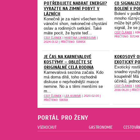
POTŘEBUJETE NABRAT ENERGII?
CO SIGNALIZ
VYRAZTE NA ZIMNÍ POBYT V
BOLENÍ V PO
LÁZNÍCH
Bolení v podb
mnoho různých
Konečně je za námi všechen ten
může být příči
vánoční shon, nekonečné chystání
signál, že se 
oslav a rodinných setkání. Také
CELÝ ČLÁNEK
| ADM
máte pocit, že byste teď...
PŘEČTENO: 31724X
CELÝ ČLÁNEK
|
MARTINA LIMBERGOVÁ
|
2024.01.12 | PŘEČTENO: 31865X
JE ČAS NA KARNEVALOVÉ
KOKOSOVÝ OL
KOSTÝMY – OBLEČTE SE
EXOTICKÝ P
ORIGINÁLNĚ CELÁ RODINA
Exotický rostl
snadno využije
Karnevalová sezóna začala. Kdo
koupelně! Má 
má doma dítě, toho rozhodně
účinků, jedno
diskuse o nejvhodnější masce
CELÝ ČLÁNEK
|
ADE
nemine. No a s těmi menšími se
2016.06.20 | PŘEČ
m...
CELÝ ČLÁNEK
|
LEA KUBOVÁ
| 2020.02.03 |
PŘEČTENO: 31631X
PORTÁL PRO ŽENY
VŠEHOCHUŤ
GASTRONOMIE
CESTOVÁN