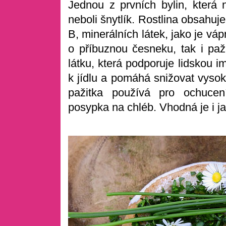
Jednou z prvních bylin, která n
neboli šnytlík. Rostlina obsahu
B, minerálních látek, jako je váp
o příbuznou česneku, tak i paži
látku, která podporuje lidskou i
k jídlu a pomáhá snižovat vysoký
pažitka používá pro ochuce
posypka na chléb. Vhodná je i ja