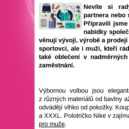
Nevíte si ra
partnera nebo 
Připravili jsm
nabídky společn
věnují vývoji, výrobě a prodeji
sportovci, ale i muži, kteří r
také oblečení v nadměrných 
zaměstnání.
Výbornou volbou jsou elegant
z různých materiálů od bavlny až
odvádějí vlhko od pokožky. Koup
a XXXL. Polotričko Nike v zajím
pro muže
.