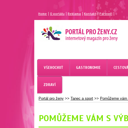
|
|
|
|
|
Home
O portálu
Reklama
Kontakt
Partneří
MAGAZÍN PRO ŽENY
PORTÁL PRO ŽENY.CZ
VŠEHOCHUŤ
GASTRONOMIE
CESTOVÁ
ZDRAVÍ
Portál pro ženy
>>
Tanec a sport
>>
Pomůžeme vám s
POMŮŽEME VÁM S VÝB