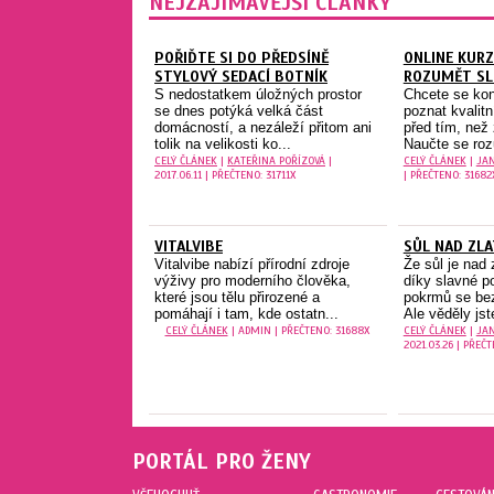
NEJZAJÍMAVĚJŠÍ ČLÁNKY
POŘIĎTE SI DO PŘEDSÍNĚ
ONLINE KURZ
STYLOVÝ SEDACÍ BOTNÍK
ROZUMĚT SL
S nedostatkem úložných prostor
Chcete se kon
se dnes potýká velká část
poznat kvalitn
domácností, a nezáleží přitom ani
před tím, než 
tolik na velikosti ko...
Naučte se ro
CELÝ ČLÁNEK
|
KATEŘINA POŘÍZOVÁ
|
CELÝ ČLÁNEK
|
JA
2017.06.11 | PŘEČTENO: 31711X
| PŘEČTENO: 31682
VITALVIBE
SŮL NAD ZL
Vitalvibe nabízí přírodní zdroje
Že sůl je nad
výživy pro moderního člověka,
díky slavné p
které jsou tělu přirozené a
pokrmů se bez
pomáhají i tam, kde ostatn...
Ale věděly jste
CELÝ ČLÁNEK
| ADMIN | PŘEČTENO: 31688X
CELÝ ČLÁNEK
|
JA
2021.03.26 | PŘEČ
PORTÁL PRO ŽENY