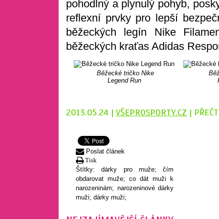
pohodlný a plynulý pohyb, posk
reflexní prvky pro lepší bezpe
běžeckých legín Nike Filamen
běžeckých kraťas Adidas Respo
Běžecké tričko Nike
Běž
Legend Run
2013.05.24 |
VŠEPROSPORTY.CZ
| PŘEČT
Poslat článek
Tisk
Štítky:
dárky pro muže; čím
obdarovat muže; co dát muži k
narozeninám; narozeninové dárky
muži; dárky muži;