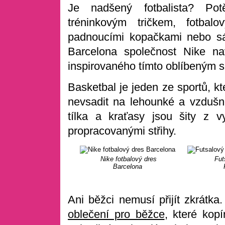
Je nadšený fotbalista? Pot
tréninkovým tričkem, fotba
padnoucími kopačkami nebo sá
Barcelona společnost Nike na
inspirovaného tímto oblíbeným 
Basketbal je jeden ze sportů, kt
nevsadit na lehounké a vzdušn
tílka a kraťasy jsou šity z v
propracovanými střihy.
Nike fotbalový dres
Fut
Barcelona
Ani běžci nemusí přijít zkrátk
oblečení pro běžce
, které kop