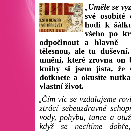
Uměle se vy
„
své osobité
hodí k šálk
všeho po kr
odpočinout a hlavně – 
tělesnou, ale tu duševní
umění, které zrovna on 
knihy si jsem jista, že
dotknete a okusíte nutka
vlastní život.
Čím víc se vzdalujeme rovi
„
ztrácí sebeuzdravné schop
vody, pohybu, tance a otuž
když se necítíme dobře