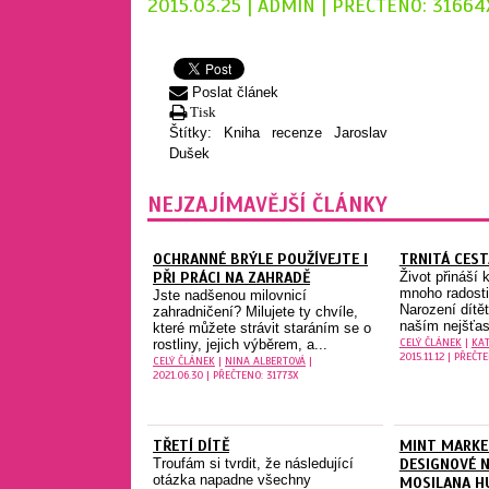
2015.03.25 | ADMIN | PŘEČTENO: 31664
Poslat článek
Tisk
Štítky:
Kniha
recenze
Jaroslav
Dušek
NEJZAJÍMAVĚJŠÍ ČLÁNKY
OCHRANNÉ BRÝLE POUŽÍVEJTE I
TRNITÁ CEST
PŘI PRÁCI NA ZAHRADĚ
Život přináší
mnoho radosti,
Jste nadšenou milovnicí
Narození dítě
zahradničení? Milujete ty chvíle,
naším nejšťas
které můžete strávit staráním se o
CELÝ ČLÁNEK
|
KAT
rostliny, jejich výběrem, a...
2015.11.12 | PŘEČT
CELÝ ČLÁNEK
|
NINA ALBERTOVÁ
|
2021.06.30 | PŘEČTENO: 31773X
TŘETÍ DÍTĚ
MINT MARKE
Troufám si tvrdit, že následující
DESIGNOVÉ 
otázka napadne všechny
MOSILANA H