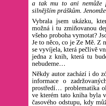
a tak mu to ani nemůže p
silnějším práškům. Jenomže t
Vybrala jsem ukázku, kte
možná i tu zmiňovanou dep
všeho proboha vymotat? Jso
Je to něco, co je Ze Mě. Z n
se vyvíjela, která pečlivě vn
jedna z knih, která tu bu
nebudeme…
Někdy autor zachází i do zó
informace o zadržovaných
prostředí… problematika ok
ve kterém tato kniha byla v
časového odstupu, kdy můž