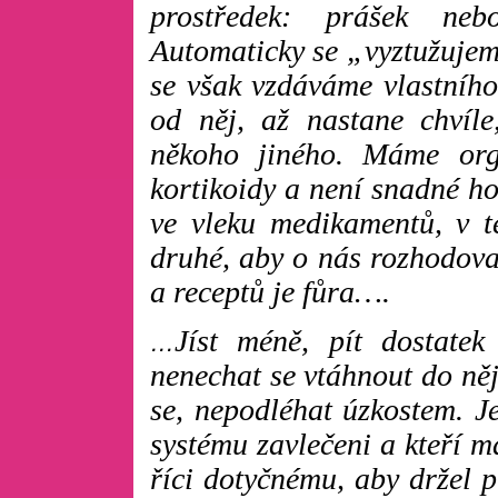
prostředek: prášek neb
Automaticky se „vyztužujem
se však vzdáváme vlastního
od něj, až nastane chvíl
někoho jiného. Máme org
kortikoidy a není snadné ho
ve vleku medikamentů, v 
druhé, aby o nás rozhodoval
a receptů je fůra….
Jíst méně, pít dostatek
…
nenechat se vtáhnout do ně
se, nepodléhat úzkostem. Je
systému zavlečeni a kteří m
říci dotyčnému, aby držel p