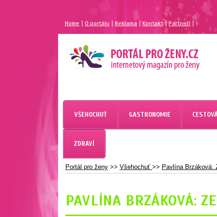
|
|
|
|
|
Home
O portálu
Reklama
Kontakt
Partneří
MAGAZÍN PRO ŽENY
PORTÁL PRO ŽENY.CZ
VŠEHOCHUŤ
GASTRONOMIE
CESTOVÁ
ZDRAVÍ
Portál pro ženy
>>
Všehochuť
>>
Pavlína Brzáková:
PAVLÍNA BRZÁKOVÁ: Z