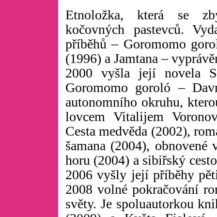
Etnoložka, která se zb
kočovných pastevců. Vyd
příběhů – Goromomo gorol
(1996) a Jamtana – vyprávěn
2000 vyšla její novela 
Goromomo goroló – Dav
autonomního okruhu, kterou
lovcem Vitalijem Vorono
Cesta medvěda (2002), rom
šamana (2004), obnovené v
horu (2004) a sibiřský cest
2006 vyšly její příběhy pět
2008 volné pokračování 
světy. Je spoluautorkou kni