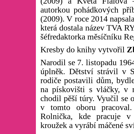
(2009) a Květa Fialová 
autorkou pohádkových příb
(2009). V roce 2014 napsal
která dostala název TVA 
šéfredaktorka měsíčníku Re
Kresby do knihy vytvořil
Z
Narodil se 7. listopadu 196
úplněk. Dětství strávil v
rodiče postavili dům, bydle
na pískovišti s vláčky, v
chodil pěší túry. Vyučil s
v tomto oboru pracoval.
Rolnička, kde pracuje v 
kroužek a vyrábí máčené sv