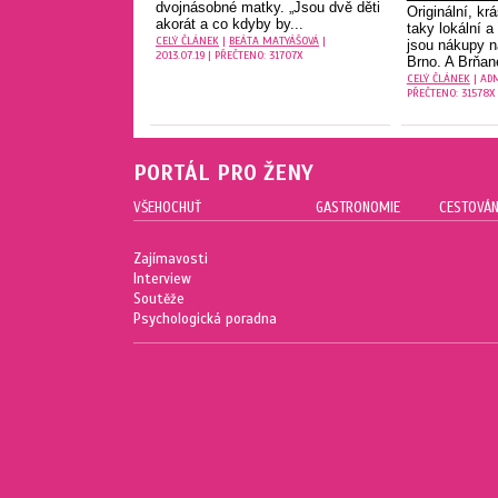
dvojnásobné matky. „Jsou dvě děti
Originální, k
akorát a co kdyby by...
taky lokální 
CELÝ ČLÁNEK
|
BEÁTA MATYÁŠOVÁ
|
jsou nákupy 
2013.07.19 | PŘEČTENO: 31707X
Brno. A Brňané
CELÝ ČLÁNEK
| ADM
PŘEČTENO: 31578X
PORTÁL PRO ŽENY
VŠEHOCHUŤ
GASTRONOMIE
CESTOVÁN
Zajímavosti
Interview
Soutěže
Psychologická poradna