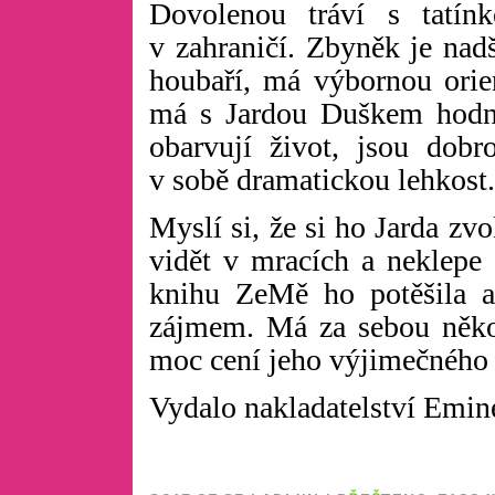
Dovolenou tráví s tatín
v zahraničí. Zbyněk je nad
houbaří, má výbornou orien
má s Jardou Duškem hodně
obarvují život, jsou dobro
v sobě dramatickou lehkost.
Myslí si, že si ho Jarda zvo
vidět v mracích a neklepe 
knihu ZeMě ho potěšila a
zájmem. Má za sebou někol
moc cení jeho výjimečného 
Vydalo nakladatelství Emin