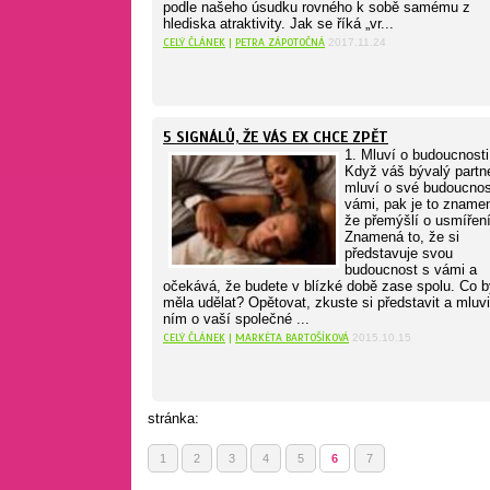
podle našeho úsudku rovného k sobě samému z
hlediska atraktivity. Jak se říká „vr...
CELÝ ČLÁNEK
|
PETRA ZÁPOTOČNÁ
2017.11.24
5 SIGNÁLŮ, ŽE VÁS EX CHCE ZPĚT
1. Mluví o budoucnosti
Když váš bývalý partn
mluví o své budoucnos
vámi, pak je to znamen
že přemýšlí o usmíření
Znamená to, že si
představuje svou
budoucnost s vámi a
očekává, že budete v blízké době zase spolu. Co b
měla udělat? Opětovat, zkuste si představit a mluvi
ním o vaší společné ...
CELÝ ČLÁNEK
|
MARKÉTA BARTOŠÍKOVÁ
2015.10.15
stránka:
1
2
3
4
5
6
7