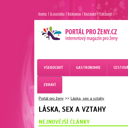
|
|
|
|
|
Home
O portálu
Reklama
Kontakt
Partneří
VŠEHOCHUŤ
GASTRONOMIE
CESTOVÁ
ZDRAVÍ
Portál pro ženy
>>
Láska, sex a vztahy
LÁSKA, SEX A VZTAHY
NEJNOVĚJŠÍ ČLÁNKY