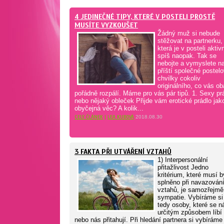
4 JEDINEČNÉ TIPY, KTERÉ V POSTELI PROSTĚ
MUSÍTE VYZKOUŠET
Žádný muž si nebude
stěžovat na partnerku,
která je v posteli aktivn
spíš naopak. Tak se
nebojte a vymyslete n
příští společné postel
chvilky cokoliv
originálního, co vás ob
pořádně rozpálí. Máme pro vás pár tipů. 1. Sexy pr
nebo nějaký obleček Přijde vám erotické prádlo jak
obyčejná věc? A kolik...
CELÝ ČLÁNEK
|
LEA KUBOVÁ
2018.08.30
3 FAKTA PŘI UTVÁŘENÍ VZTAHŮ
1) Interpersonální
přitažlivost Jedno
kritérium, které musí b
splněno při navazován
vztahů, je samozřejmě
sympatie. Vybíráme si
tedy osoby, které se 
určitým způsobem líbí
nebo nás přitahují. Při hledání partnera si vybíráme