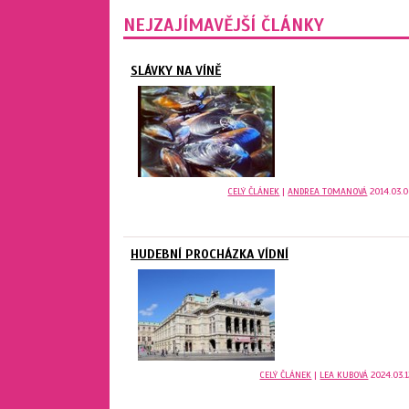
NEJZAJÍMAVĚJŠÍ ČLÁNKY
SLÁVKY NA VÍNĚ
CELÝ ČLÁNEK
|
ANDREA TOMANOVÁ
2014.03.0
HUDEBNÍ PROCHÁZKA VÍDNÍ
CELÝ ČLÁNEK
|
LEA KUBOVÁ
2024.03.1