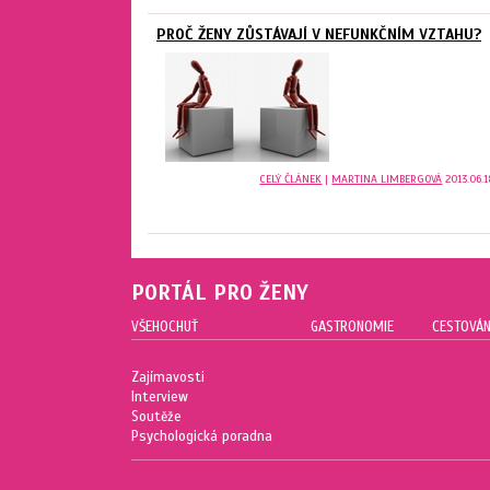
PROČ ŽENY ZŮSTÁVAJÍ V NEFUNKČNÍM VZTAHU?
CELÝ ČLÁNEK
|
MARTINA LIMBERGOVÁ
2013.06.1
PORTÁL PRO ŽENY
VŠEHOCHUŤ
GASTRONOMIE
CESTOVÁN
Zajímavosti
Interview
Soutěže
Psychologická poradna