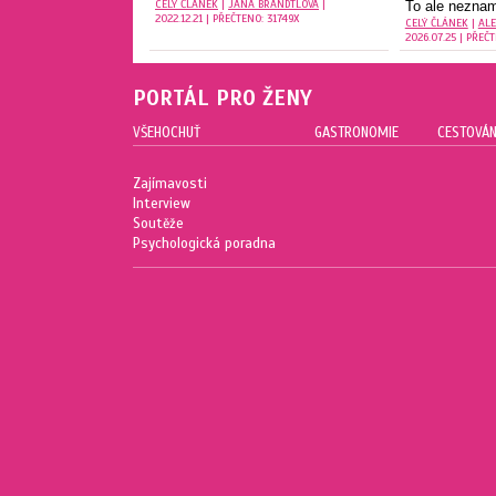
CELÝ ČLÁNEK
|
JANA BRANDTLOVÁ
|
To ale neznam
2022.12.21 | PŘEČTENO: 31749X
CELÝ ČLÁNEK
|
AL
2026.07.25 | PŘEČ
PORTÁL PRO ŽENY
VŠEHOCHUŤ
GASTRONOMIE
CESTOVÁN
Zajímavosti
Interview
Soutěže
Psychologická poradna