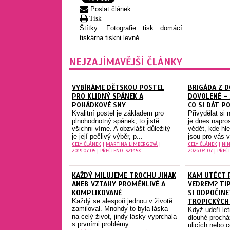
Poslat článek
Tisk
Štítky:
Fotografie
tisk
domácí
tiskárna
tiskni levně
NEJZAJÍMAVĚJŠÍ ČLÁNKY
VYBÍRÁME DĚTSKOU POSTEL
BRIGÁDA Z 
PRO KLIDNÝ SPÁNEK A
DOVOLENÉ – J
POHÁDKOVÉ SNY
CO SI DÁT P
Kvalitní postel je základem pro
Přivydělat si
plnohodnotný spánek, to jistě
je dnes napros
všichni víme. A obzvlášť důležitý
vědět, kde hl
je její pečlivý výběr, p...
jsou pro vás v
CELÝ ČLÁNEK
|
MARTINA LIMBERGOVÁ
|
CELÝ ČLÁNEK
|
NIN
2019.07.05 | PŘEČTENO: 32145X
2026.04.07 | PŘEČ
KAŽDÝ MILUJEME TROCHU JINAK
KAM UTÉCT 
ANEB VZTAHY PROMĚNLIVÉ A
VEDREM? TIP
KOMPLIKOVANÉ
SI ODPOČINE
Každý se alespoň jednou v životě
TROPICKÝCH
zamiloval. Mnohdy to byla láska
Když udeří let
na celý život, jindy lásky vyprchala
dlouhé prochá
s prvními problémy...
ulicích nebo c