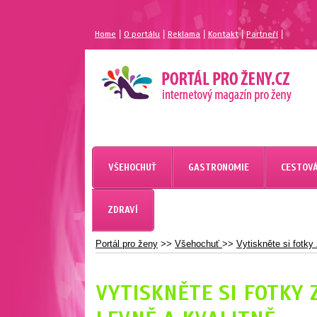
|
|
|
|
|
Home
O portálu
Reklama
Kontakt
Partneří
MAGAZÍN PRO ŽENY
PORTÁL PRO ŽENY.CZ
VŠEHOCHUŤ
GASTRONOMIE
CESTOVÁ
ZDRAVÍ
Portál pro ženy
>>
Všehochuť
>>
Vytiskněte si fotky
VYTISKNĚTE SI FOTKY