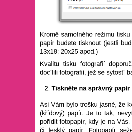
Kromě samotného režimu tisku je
papír budete tisknout (jestli bu
13x18; 20x25 apod.)
Kvalitu tisku fotografií dopor
docílili fotografií, jež se sytostí
Tiskněte na správný papír
Asi Vám bylo trošku jasné, že kv
(křídový) papír. Je to tak, nevy
pořídit fotopapír, kdy je na Vás,
či lesklý papír. Fotopapír se